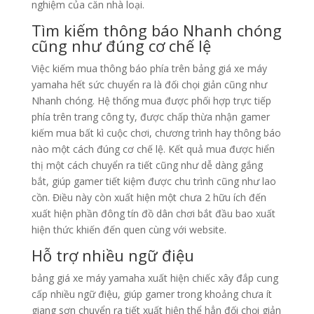
nghiệm của căn nhà loại.
Tìm kiếm thông báo Nhanh chóng
cũng như đúng cơ chế lệ
Việc kiếm mua thông báo phía trên bảng giá xe máy
yamaha hết sức chuyển ra là đối chọi giản cũng như
Nhanh chóng. Hệ thống mua được phối hợp trực tiếp
phía trên trang công ty, được chấp thừa nhận gamer
kiếm mua bất kì cuộc chơi, chương trình hay thông báo
nào một cách đúng cơ chế lệ. Kết quả mua được hiển
thị một cách chuyển ra tiết cũng như dễ dàng gắng
bắt, giúp gamer tiết kiệm được chu trình cũng như lao
cồn. Điều này còn xuất hiện một chưa 2 hữu ích đến
xuất hiện phần đông tín đồ dân chơi bắt đầu bao xuất
hiện thức khiến đến quen cùng với website.
Hỗ trợ nhiều ngữ điệu
bảng giá xe máy yamaha xuất hiện chiếc xây đắp cung
cấp nhiều ngữ điệu, giúp gamer trong khoảng chưa ít
giang sơn chuyển ra tiết xuất hiện thể hẳn đối chọi giản