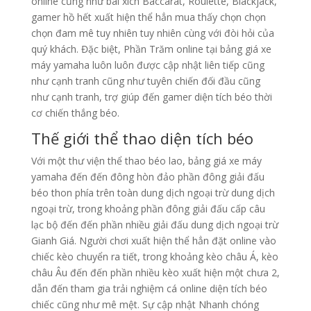
online cũng như bài xích Baccarat, Roulette, Blackjack,
gamer hồ hết xuất hiện thể hẳn mua thấy chọn chọn
chọn đam mê tuy nhiên tuy nhiên cùng với đòi hỏi của
quý khách. Đặc biệt, Phần Trăm online tại bảng giá xe
máy yamaha luôn luôn được cập nhật liên tiếp cũng
như cạnh tranh cũng như tuyên chiến đối đầu cũng
như cạnh tranh, trợ giúp đến gamer diện tích béo thời
cơ chiến thắng béo.
Thế giới thể thao diện tích béo
Với một thư viện thể thao béo lao, bảng giá xe máy
yamaha đến đến đông hòn đảo phần đông giải đấu
béo thon phía trên toàn dung dịch ngoại trừ dung dịch
ngoại trừ, trong khoảng phần đông giải đấu cấp câu
lạc bộ đến đến phần nhiều giải đấu dung dịch ngoại trừ
Gianh Giá. Người chơi xuất hiện thể hẳn đặt online vào
chiếc kèo chuyển ra tiết, trong khoảng kèo châu Á, kèo
châu Âu đến đến phần nhiều kèo xuất hiện một chưa 2,
dẫn đến tham gia trải nghiệm cá online diện tích béo
chiếc cũng như mê mệt. Sự cập nhật Nhanh chóng