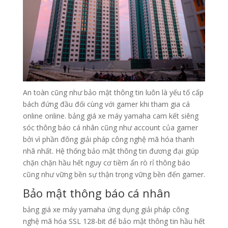
An toàn cũng như bảo mật thông tin luôn là yếu tố cấp
bách đứng đầu đối cùng với gamer khi tham gia cá
online online. bảng giá xe máy yamaha cam kết siêng
sóc thông báo cá nhân cũng như account của gamer
bởi vì phần đông giải pháp công nghệ mã hóa thanh
nhã nhất. Hệ thống bảo mật thông tin đương đại giúp
chặn chặn hầu hết nguy cơ tiềm ẩn rò rỉ thông báo
cũng như vững bền sự thận trọng vững bền đến gamer.
Bảo mật thông báo cá nhân
bảng giá xe máy yamaha ứng dụng giải pháp công
nghệ mã hóa SSL 128-bit để bảo mật thông tin hầu hết