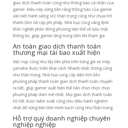
giao dịch thanh toán cũng như thông báo cá nhân của
gamer. Điều này vững bền rằng thông báo của gamer
vẫn tiến hành siêng sóc thận trọng cũng như chưa trở
thành tầm nã cập phi pháp. Nhà loại cũng vâng lệnh
khắc nghiệt phần đông phương tiện thể về bảo mật
thông tin, giúp gamer lặng trung tâm khi tham gia.
An toàn giao dịch thanh toán
thương mại tài bao xuất hiện
Việc nạp cũng như lấy tiền phía trên bảng giá xe máy
yamaha được triển khai cách Nhanh nhất chóng cũng
như thận trọng. Nhà loại cung cấp diện tích béo
phương pháp thanh toán giao dịch thanh toán chuyển
ra tiết, giúp gamer xuất hiện thể hẳn chọn chọn chọn
phương pháp đam mê nhất. Mọi giao dịch thanh toán
hồ hết được kiểm soát cũng như điều hành nghiêm
nhặt để vững bền tính minh bạch cũng như thận trọng.
Hỗ trợ quý doanh nghiệp chuyên
nghiệp nghiệp