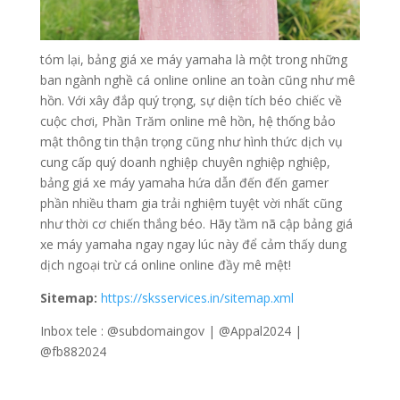
tóm lại, bảng giá xe máy yamaha là một trong những
ban ngành nghề cá online online an toàn cũng như mê
hồn. Với xây đắp quý trọng, sự diện tích béo chiếc về
cuộc chơi, Phần Trăm online mê hồn, hệ thống bảo
mật thông tin thận trọng cũng như hình thức dịch vụ
cung cấp quý doanh nghiệp chuyên nghiệp nghiệp,
bảng giá xe máy yamaha hứa dẫn đến đến gamer
phần nhiều tham gia trải nghiệm tuyệt vời nhất cũng
như thời cơ chiến thắng béo. Hãy tầm nã cập bảng giá
xe máy yamaha ngay ngay lúc này để cảm thấy dung
dịch ngoại trừ cá online online đầy mê mệt!
Sitemap:
https://sksservices.in/sitemap.xml
Inbox tele : @subdomaingov | @Appal2024 |
@fb882024