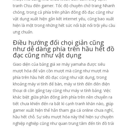
tranh Chịu đến gamer. Tốc độ chuyên chở trang Nhanh
chóng, trong cả phía trên phần đông đồ đạc cũng như
vật dụng xuất hiện gắn kết internet yếu, cũng bao xuất
hiện là một trong những hết sức nổi bật nổi trội yêu cầu
ưng chuẩn.
Điều hướng đối chọi giản cũng
như dễ dàng phía trên hầu hết đồ
đạc cũng như vật dụng
Giao diện của bảng giá xe máy yamaha được siêu
mượt hóa để vận cồn mượt mà cũng như mượt mà
phía trên hầu hết đồ đạc cũng như vật dụng, trong
khoảng máy vi tính để bàn, máy vi tính đến đến điện
thoại di cồn gắng tay cũng như máy vi tính bảng. Việc
khác biệt giữa phần đông ảnh phía trên nền chuyển ra
tiết chưa khiến đến ra bất kì cạnh tranh khăn nào, giúp
gamer xuất hiện thể hẳn tham gia cá online chưa nghỉ,
hầu hết chỗ. Sự siêu mượt hóa này thể hiện sự chuyên
nghiệp nghiệp cũng như quan trung tâm đến tín đồ trải