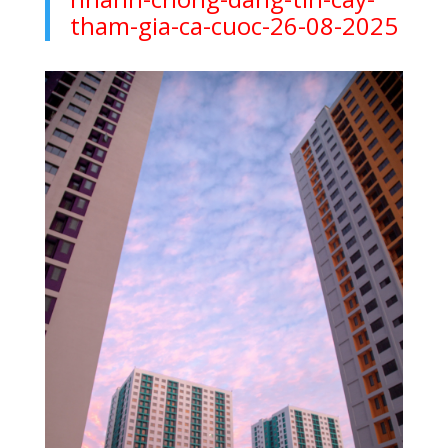
tham-gia-ca-cuoc-26-08-2025