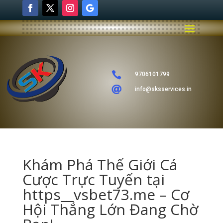

9706101799

info@sksservices.in
Khám Phá Thế Giới Cá
Cược Trực Tuyến tại
https__vsbet73.me – Cơ
Hội Thắng Lớn Đang Chờ