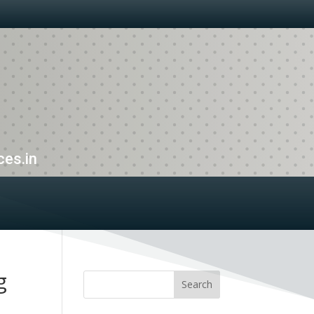
es.in
g
Search