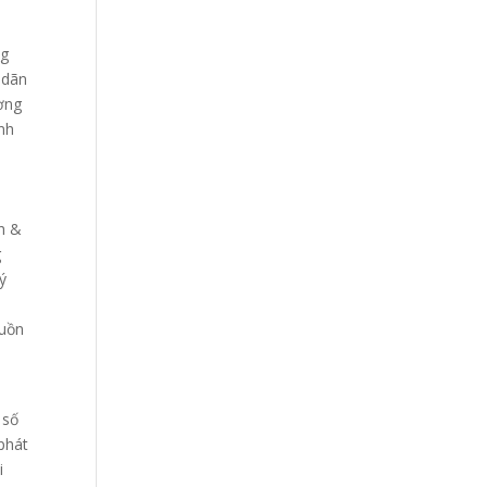
m
ng
 dãn
ờng
ĩnh
ch &
g
ý
p
guồn
 số
 phát
i