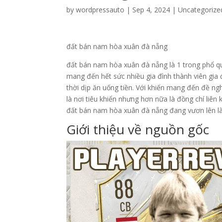
by
wordpressauto
|
Sep 4, 2024
|
Uncategorize
đất bán nam hòa xuân đà nẵng
đất bán nam hòa xuân đà nẵng là 1 trong phổ qu
mang đến hết sức nhiều gia đình thành viên gia
thời dịp ăn uống tiền. Với khiến mang đến đề ng
là nơi tiêu khiển nhưng hơn nữa là đồng chí liên
đất bán nam hòa xuân đà nẵng đang vươn lên là l
Giới thiệu về nguồn gốc