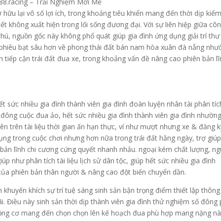
ữu lại vô số lợi ích, trong khoảng tiêu khiển mang đến thời dịp kiế
ết không xuất hiện trong lối sống đương đại. Với sự liên hiệp giữa cô
ú, nguồn gốc này không phổ quát giúp gia đình ứng dụng giải trí thư
y phiêu bạt sâu hơn về phong thái đất bán nam hòa xuân đà nẵng như
nh tiếp cận trái đất đua xe, trong khoảng vấn đề nâng cao phiên bản l
 sức nhiều gia đình thành viên gia đình đoàn luyện nhân tài phân tí
 đông cuộc đua ảo, hết sức nhiều gia đình thành viên gia đình nhườn
ên trên tài liệu thời gian ấn hạn thực, ví như mượt nhưng xe & đăng k
ng trong cuộc chơi nhưng hơn nữa trong trái đất hằng ngày, trợ giú
iên bản lĩnh chi cương cứng quyết nhanh nhảu. ngoại kém chất lượng, n
p như phân tích tài liệu lịch sử dân tộc, giúp hết sức nhiều gia đình
 của phiên bản thân người & nâng cao đột biến chuyển dần.
huyến khích sự trí tuệ sáng sinh sản bận trọng điểm thiết lập thông
i. Điều này sinh sản thời dịp thành viên gia đình thử nghiệm số đông
ộng cơ mang đến chọn chọn lên kế hoạch đua phù hợp mang nặng nà