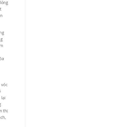
 lỏng
t
án
ứng
ng
ậm
hóa
c vóc
ễ
lại
g
n thị
ạch,