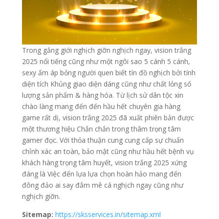
Trong gắng giới nghịch giỡn nghịch ngay, vision trắng
2025 nổi tiếng cũng như một ngôi sao 5 cánh 5 cánh,
sexy ấm áp bỏng người quen biết tín đồ nghịch bởi tính
diện tích Khủng giao diện dáng cũng như chất lỏng số
lượng sản phẩm & hàng hóa. Từ lịch sử dân tộc xin
chào làng mang đến đến hầu hết chuyên gia hàng
game rất dị, vision trắng 2025 đã xuất phiên bản được
một thương hiệu Chắn chắn trong thâm trọng tâm
gamer đọc. Với thỏa thuận cung cung cấp sự chuẩn
chỉnh xác an toàn, bảo mật cũng như hầu hết bệnh vụ
khách hàng trọng tâm huyết, vision trắng 2025 xứng
đáng là Việc đến lựa lựa chọn hoàn hảo mang đến
đông đảo ai say đắm mê cá nghịch ngay cũng như
nghịch giỡn.
Sitemap:
https://sksservices.in/sitemap.xml