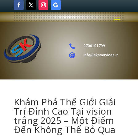

9706101799

info@sksservices.in
Khám Phá Thế Giới Giải
Trí Đỉnh Cao Tại vision
trắng 2025 – Một Điểm
Đến Không Thể Bỏ Qua