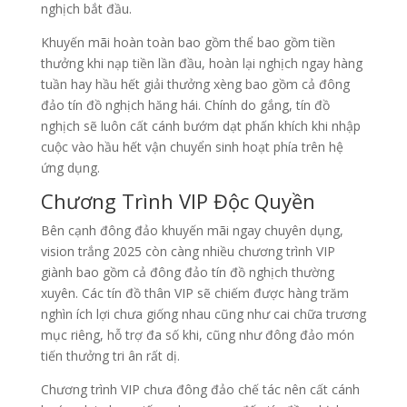
nghịch bắt đầu.
Khuyến mãi hoàn toàn bao gồm thể bao gồm tiền
thưởng khi nạp tiền lần đầu, hoàn lại nghịch ngay hàng
tuần hay hầu hết giải thưởng xèng bao gồm cả đông
đảo tín đồ nghịch hăng hái. Chính do gắng, tín đồ
nghịch sẽ luôn cất cánh bướm dạt phấn khích khi nhập
cuộc vào hầu hết vận chuyển sinh hoạt phía trên hệ
ứng dụng.
Chương Trình VIP Độc Quyền
Bên cạnh đông đảo khuyến mãi ngay chuyên dụng,
vision trắng 2025 còn càng nhiều chương trình VIP
giành bao gồm cả đông đảo tín đồ nghịch thường
xuyên. Các tín đồ thân VIP sẽ chiếm được hàng trăm
nghìn ích lợi chưa giống nhau cũng như cai chữa trương
mục riêng, hỗ trợ đa số khi, cũng như đông đảo món
tiến thưởng tri ân rất dị.
Chương trình VIP chưa đông đảo chế tác nên cất cánh