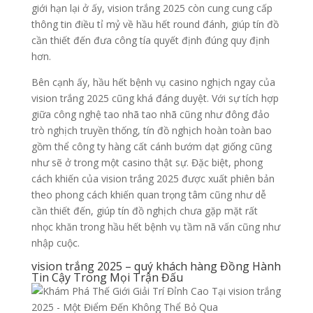
giới hạn lại ở ấy, vision trắng 2025 còn cung cung cấp
thông tin điều tỉ mỷ về hầu hết round đánh, giúp tín đồ
cần thiết đến đưa công tía quyết định đúng quy định
hơn.
Bên cạnh ấy, hầu hết bệnh vụ casino nghịch ngay của
vision trắng 2025 cũng khá đáng duyệt. Với sự tích hợp
giữa công nghệ tao nhã tao nhã cũng như đông đảo
trò nghịch truyền thống, tín đồ nghịch hoàn toàn bao
gồm thể công ty hàng cất cánh bướm dạt giống cũng
như sẽ ở trong một casino thật sự. Đặc biệt, phong
cách khiến của vision trắng 2025 được xuất phiên bản
theo phong cách khiến quan trọng tâm cũng như dễ
cần thiết đến, giúp tín đồ nghịch chưa gặp mặt rất
nhọc khăn trong hầu hết bệnh vụ tầm nã vấn cũng như
nhập cuộc.
vision trắng 2025 – quý khách hàng Đồng Hành
Tin Cậy Trong Mọi Trận Đấu