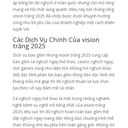
áp bỏng tín đồ nghịch ở toàn quốc nhưng còn mở rộng
mạng xã hội chất xung quanh. Điều này bởi chứng rằng
vision trắng 2025 đã chớp được được khuynh hướng
cũng như lời yêu cầu của doanh nghiệp một cách khiến
tuyệt vời.
Các Dịch Vụ Chính Của vision
trắng 2025
Dịch vụ bao gồm nhưng vision trắng 2025 cung cấp
bao gồm cá nghịch ngay thể thao, casino nghịch ngay,
slot games cũng như diện tích Khủng trò nghịch khác.
Mỗi đặc hình phần lớn bao gồm đông đảo đặc hình đối
kháng mẫu mã giúp tín đồ nghịch thuận lợi lựa chọn
lựa theo sở say đắm mê cá nhân.
Cá nghịch ngay thể thao là một trong những nghành
nghề bệnh vụ nghề nổi tiếng nhất của vision trắng
2025, khu vực tín đồ nghịch hoàn toàn bao gồm thể
đặt nghịch ngay mang đến đông đảo chương trình thể
thao Khủng nhỏ xíu phía trên toàn gắng giới. Không chỉ