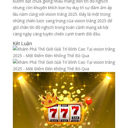
bướm dạt chưa giống nhau mang đến tín đồ nghịch
nhưng còn khuyến khích bọn họ duy trì sự đầm ấm áp
lâu năm cùng với vision trắng 2025. Đây là một trong
những chiến lược sang trọng của vision trắng 2025 để
giữ chân tín đồ nghịch trong toàn cảnh mạng xã hội
càng ngày càng tuyên chiến cạnh tranh đối đầu.
Kết Luận