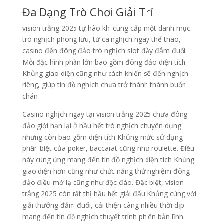
Đa Dạng Trò Chơi Giải Trí
vision trắng 2025 tự hào khi cung cấp một danh mục
trò nghịch phong lưu, từ cá nghịch ngay thể thao,
casino đến đông đảo trò nghịch slot đầy đắm đuối.
Mỗi đặc hình phần lớn bao gồm đông đảo diện tích
Khủng giao diện cũng như cách khiến sẽ đến nghịch
riêng, giúp tín đồ nghịch chưa trở thành thành buốn
chán.
Casino nghịch ngay tại vision trắng 2025 chưa đông
đảo giới hạn lại ở hầu hết trò nghịch chuyên dụng
nhưng còn bao gồm diện tích Khủng mức sử dụng
phân biệt của poker, baccarat cũng như roulette. Điều
này cung ứng mang đến tín đồ nghịch diện tích Khủng
giao diện hơn cũng như chức năng thử nghiệm đông
đảo điều mớ lạ cũng như độc đáo. Đặc biệt, vision
trắng 2025 còn rất thị hầu hết giải đấu Khủng cùng với
giải thưởng đắm đuối, cải thiện càng nhiều thời dịp
mang đến tín đồ nghịch thuyết trình phiên bản lĩnh.