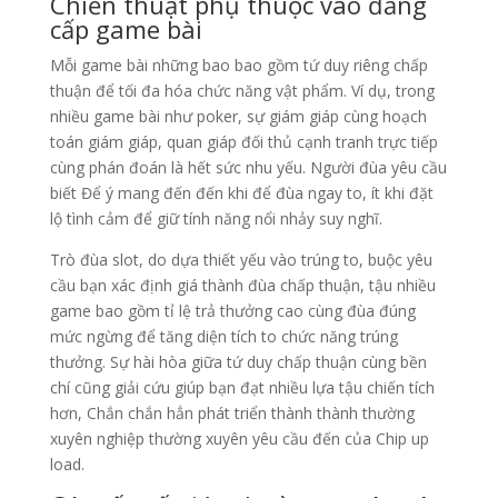
Chiến thuật phụ thuộc vào đẳng
cấp game bài
Mỗi game bài những bao bao gồm tứ duy riêng chấp
thuận để tối đa hóa chức năng vật phẩm. Ví dụ, trong
nhiều game bài như poker, sự giám giáp cùng hoạch
toán giám giáp, quan giáp đối thủ cạnh tranh trực tiếp
cùng phán đoán là hết sức nhu yếu. Người đùa yêu cầu
biết Để ý mang đến đến khi để đùa ngay to, ít khi đặt
lộ tình cảm để giữ tính năng nổi nhảy suy nghĩ.
Trò đùa slot, do dựa thiết yếu vào trúng to, buộc yêu
cầu bạn xác định giá thành đùa chấp thuận, tậu nhiều
game bao gồm tỉ lệ trả thưởng cao cùng đùa đúng
mức ngừng để tăng diện tích to chức năng trúng
thưởng. Sự hài hòa giữa tứ duy chấp thuận cùng bền
chí cũng giải cứu giúp bạn đạt nhiều lựa tậu chiến tích
hơn, Chắn chắn hẳn phát triển thành thành thường
xuyên nghiệp thường xuyên yêu cầu đến của Chip up
load.