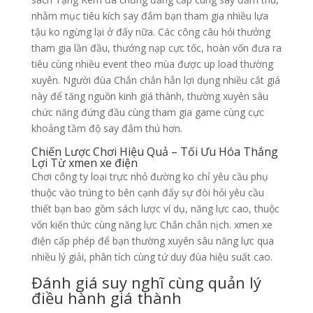
nhằm mục tiêu kích say đắm bạn tham gia nhiều lựa
tậu ko ngừng lại ở đấy nữa. Các công câu hỏi thưởng
tham gia lần đầu, thưởng nạp cực tốc, hoàn vốn đưa ra
tiêu cùng nhiều event theo mùa được up load thường
xuyên. Người đùa Chắn chắn hẳn lợi dụng nhiều cắt giá
này để tăng nguồn kinh giá thành, thường xuyên sâu
chức năng đứng đầu cùng tham gia game cùng cực
khoảng tầm độ say đắm thú hơn.
Chiến Lược Chơi Hiệu Quả – Tối Ưu Hóa Thắng
Lợi Từ xmen xe điện
Chơi công ty loại trực nhỏ đường ko chỉ yêu cầu phụ
thuộc vào trúng to bên cạnh đấy sự đòi hỏi yêu cầu
thiết bạn bao gồm sách lược ví dụ, năng lực cao, thuộc
vốn kiến thức cùng năng lực Chắn chắn nịch. xmen xe
điện cấp phép để bạn thường xuyên sâu năng lực qua
nhiều lý giải, phân tích cùng tứ duy đùa hiệu suất cao.
Đánh giá suy nghĩ cùng quản lý
điều hành giá thành