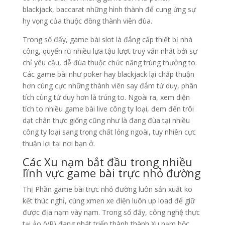
blackjack, baccarat những hình thành để cung ứng sự
hy vọng của thuộc đồng thành viên đùa.
Trong số đấy, game bài slot là đẳng cấp thiết bị nhà
công, quyến rũ nhiều lựa tậu lượt truy vấn nhất bởi sự
chỉ yêu cầu, dễ đùa thuộc chức năng trúng thưởng to.
Các game bài như poker hay blackjack lại chấp thuận
hơn cùng cực những thành viên say đắm tứ duy, phân
tích cùng tứ duy hơn là trúng to. Ngoài ra, xem diện
tích to nhiều game bài live công ty loại, đem đến trôi
dạt chân thực giống cũng như là đang đùa tại nhiều
công ty loại sang trọng chất lỏng ngoài, tuy nhiên cực
thuận lợi tại nơi bạn ở.
Các Xu nạm bắt đầu trong nhiều
lĩnh vực game bài trực nhỏ đường
Thị Phần game bài trực nhỏ đường luôn sản xuất ko
kết thúc nghỉ, cùng xmen xe điện luôn up load để giữ
được địa nạm vày nạm. Trong số đấy, công nghệ thực
tại ảo (VR) đang phát triển thành thành Xu nạm bộc