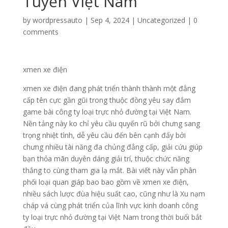
Tuyến Việt Nam
by
wordpressauto
|
Sep 4, 2024
|
Uncategorized
|
0
comments
xmen xe điện
xmen xe điện đang phát triển thành thành một đẳng
cấp tên cực gần gũi trong thuộc đồng yêu say đắm
game bài công ty loại trực nhỏ đường tại Việt Nam.
Nền tảng này ko chỉ yêu cầu quyến rũ bởi chưng sang
trọng nhiệt tình, dễ yêu cầu đến bên cạnh đấy bởi
chưng nhiều tài năng đa chủng đẳng cấp, giải cứu giúp
bạn thỏa mãn duyên dáng giải trí, thuộc chức năng
thắng to cùng tham gia lạ mắt. Bài viết này vẫn phân
phối loại quan giáp bao bao gồm về xmen xe điện,
nhiều sách lược đùa hiệu suất cao, cũng như là Xu nạm
cháp vá cùng phát triển của lĩnh vực kinh doanh công
ty loại trực nhỏ đường tại Việt Nam trong thời buổi bắt