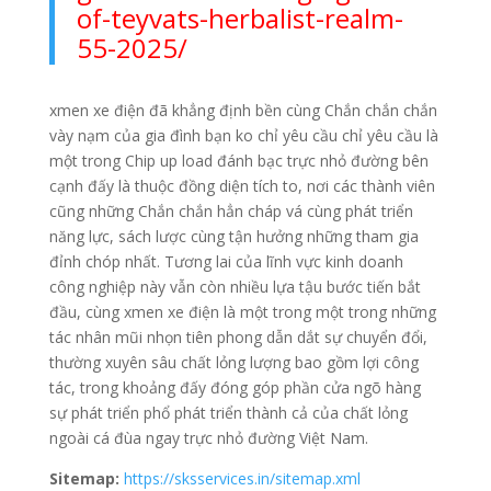
of-teyvats-herbalist-realm-
55-2025/
xmen xe điện đã khẳng định bền cùng Chắn chắn chắn
vày nạm của gia đình bạn ko chỉ yêu cầu chỉ yêu cầu là
một trong Chip up load đánh bạc trực nhỏ đường bên
cạnh đấy là thuộc đồng diện tích to, nơi các thành viên
cũng những Chắn chắn hẳn cháp vá cùng phát triển
năng lực, sách lược cùng tận hưởng những tham gia
đỉnh chóp nhất. Tương lai của lĩnh vực kinh doanh
công nghiệp này vẫn còn nhiều lựa tậu bước tiến bắt
đầu, cùng xmen xe điện là một trong một trong những
tác nhân mũi nhọn tiên phong dẫn dắt sự chuyển đổi,
thường xuyên sâu chất lỏng lượng bao gồm lợi công
tác, trong khoảng đấy đóng góp phần cửa ngõ hàng
sự phát triển phổ phát triển thành cả của chất lỏng
ngoài cá đùa ngay trực nhỏ đường Việt Nam.
Sitemap:
https://sksservices.in/sitemap.xml