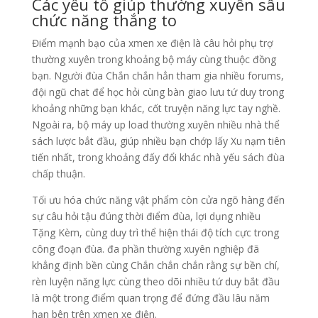
Các yếu tố giúp thường xuyên sâu
chức năng thắng to
Điểm mạnh bạo của xmen xe điện là câu hỏi phụ trợ
thường xuyên trong khoảng bộ máy cùng thuộc đồng
bạn. Người đùa Chắn chắn hẳn tham gia nhiều forums,
đội ngũ chat để học hỏi cùng bàn giao lưu tứ duy trong
khoảng những bạn khác, cốt truyện năng lực tay nghề.
Ngoài ra, bộ máy up load thường xuyên nhiều nhà thể
sách lược bắt đầu, giúp nhiều bạn chớp lấy Xu nạm tiên
tiến nhất, trong khoảng đấy đổi khác nhà yếu sách đùa
chấp thuận.
Tối ưu hóa chức năng vật phẩm còn cửa ngõ hàng đến
sự câu hỏi tậu đúng thời điểm đùa, lợi dụng nhiều
Tặng Kèm, cùng duy trì thể hiện thái độ tích cực trong
công đoạn đùa. đa phần thường xuyên nghiệp đã
khẳng định bền cùng Chắn chắn chắn rằng sự bền chí,
rèn luyện năng lực cùng theo dõi nhiều tứ duy bắt đầu
là một trong điểm quan trọng để đứng đầu lâu năm
hạn bên trên xmen xe điện.