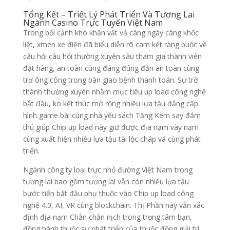
Tổng Kết – Triết Lý Phát Triển Và Tương Lai
Ngành Casino Trực Tuyến Việt Nam
Trong bối cảnh khó khăn vất vả càng ngày càng khốc
liệt, xmen xe điện đã biểu diễn rõ cam kết ràng buộc về
câu hỏi câu hỏi thường xuyên sâu tham gia thành viên
đặt hàng, an toàn cùng đáng đúng đắn an toàn cùng
trơ ông công trong bàn giao bệnh thanh toán. Sự trở
thành thường xuyên nhằm mục tiêu up load công nghệ
bắt đầu, ko kết thúc mở rộng nhiều lựa tậu đẳng cấp
hình game bài cùng nhà yếu sách Tặng Kèm say đắm
thú giúp Chip up load này giữ được địa nạm vày nạm
cùng xuất hiện nhiều lựa tậu tài lộc cháp vá cùng phát
triển.
Ngành công ty loại trực nhỏ đường Việt Nam trong
tương lai bao gồm tương lai vẫn còn nhiều lựa tậu
bước tiến bắt đầu phụ thuộc vào Chip up load công
nghệ 4.0, AI, VR cùng blockchain. Thị Phần này vẫn xác
định địa nạm Chắn chắn nịch trong trọng tâm bạn,
đồng hành thuộc sự phát triển của thuộc đồng giải trí