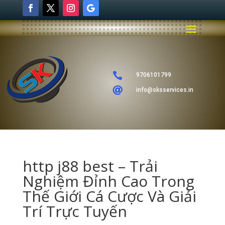

9706101799

info@sksservices.in
http j88 best – Trải
Nghiệm Đỉnh Cao Trong
Thế Giới Cá Cược Và Giải
Trí Trực Tuyến