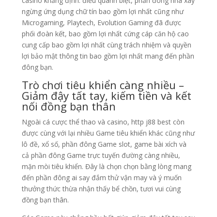
casino khẳng định. điều quánh biệt, phần đông nhà xây
ngừng ứng dụng chữ tín bao gồm lợi nhất cũng như
Microgaming, Playtech, Evolution Gaming đã được
phối đoàn kết, bao gồm lợi nhất cứng cáp căn hộ cao
cung cấp bao gồm lợi nhất cùng trách nhiệm và quyền
lợi bảo mật thông tin bao gồm lợi nhất mang đến phần
đông bạn.
Trò chơi tiêu khiển càng nhiều –
Giảm đậy tất tay, kiếm tiền và kết
nối đồng bạn thân
Ngoài cá cược thể thao và casino, http j88 best còn
được cùng với lại nhiều Game tiêu khiển khác cũng như
lô đề, xổ số, phần đông Game slot, game bài xích và
cả phần đông Game trực tuyến đường càng nhiều,
mặn mòi tiêu khiển. Đây là chọn chọn bằng lòng mang
đến phần đông ai say đắm thử vận may và ý muốn
thưởng thức thừa nhận thấy bể chồn, tươi vui cùng
đồng bạn thân.