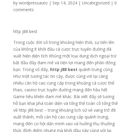
by
wordpressauto
|
Sep 14, 2024
|
Uncategorized
|
0
comments
http j88 best
Trong cuộc đời số trong khoảng hiện thời, sự tiến lên
của không ít khởi đầu cá cược trực tuyến đường đã
xuất hiện diện tích Khủng một loại dung dịch ngoại trừ
bắt đầu đầy đam mê và tiện lợi mang đến phần đông
bạn. Trong số đấy,
http j88 best
quánh trưng cũng
như một tương tác tin cậy, được cùng với lại càng
nhiều căn hộ cao cung cấp trong khoảng cá cược thể
thao, casino trực tuyến đường mang đến hầu hết
Game tiêu khiển đam mê khác. Bài viết đấy sẽ tương
hỗ bạn khai phá toàn diện và tổng thể toàn cỗ tổng thể
về http j88 best – trong khoảng lịch sử vẻ vang trở đề
xuất thành, mỗi căn hộ cao cung cấp quánh trưng,
mang đến cơ hội dấn mình vào và hưởng thụ thưởng
thức đỉnh điểm nhưng mà khởi đầu này cùng với lại.