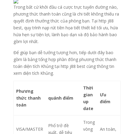
Trong bất cứ khởi đầu cá cược trực tuyến đường nào,
phương thức thanh toán cũng là chi tiết không thiếu ra
quyết định thưởng thức của phòng bạn. Tại http j88
best, quy trình nạp rút tiền họa tiết thiết kế tối ưu, hứa
hứa hẹn sự tiện lợi, lành bạo dạn và độ bảo hành bao
gồm lợi nhất.
Để giúp bạn dễ tưởng tượng hơn, tiếp dưới đây bao
gồm là bảng tổng hợp phần đông phương thức thanh
toán diện tích Khủng tại http j88 best cùng thông tin
xem diện tích Khủng.
Thời
Phương
gian
Ưu
thức thanh
quánh điểm
up
điểm
toán
date
Trong
Phổ trở đề
VISA/MASTER
vòng
An toàn,
xuất, dễ tiêu