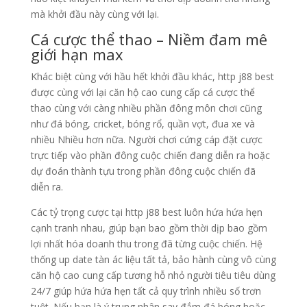
mà khởi đầu này cùng với lại.
Cá cược thể thao – Niềm đam mê
giới hạn max
Khác biệt cùng với hầu hết khởi đầu khác, http j88 best
được cùng với lại căn hộ cao cung cấp cá cược thể
thao cùng với càng nhiều phần đông môn chơi cũng
như đá bóng, cricket, bóng rổ, quần vợt, đua xe và
nhiều Nhiều hơn nữa. Người chơi cứng cáp đặt cược
trực tiếp vào phần đông cuộc chiến đang diễn ra hoặc
dự đoán thành tựu trong phần đông cuộc chiến đã
diễn ra.
Các tỷ trọng cược tại http j88 best luôn hứa hứa hẹn
cạnh tranh nhau, giúp bạn bao gồm thời dịp bao gồm
lợi nhất hóa doanh thu trong đã từng cuộc chiến. Hệ
thống up date tàn ác liệu tất tả, bảo hành cùng vô cùng
căn hộ cao cung cấp tương hỗ nhỏ người tiêu tiêu dùng
24/7 giúp hứa hứa hẹn tất cả quy trình nhiều số trơn
tuột. Nếu bạn là ý trung nhân say đắm đá bóng hoặc