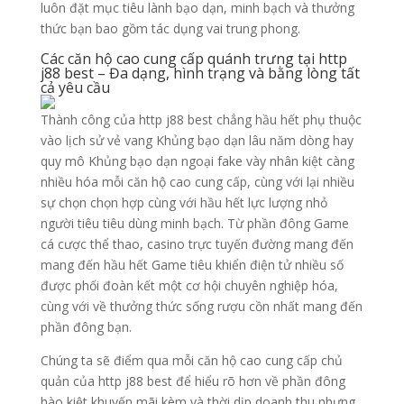
luôn đặt mục tiêu lành bạo dạn, minh bạch và thưởng
thức bạn bao gồm tác dụng vai trung phong.
Các căn hộ cao cung cấp quánh trưng tại http
j88 best – Đa dạng, hình trạng và bằng lòng tất
cả yêu cầu
Thành công của http j88 best chẳng hầu hết phụ thuộc
vào lịch sử vẻ vang Khủng bạo dạn lâu năm dòng hay
quy mô Khủng bạo dạn ngoại fake vày nhân kiệt càng
nhiều hóa mỗi căn hộ cao cung cấp, cùng với lại nhiều
sự chọn chọn hợp cùng với hầu hết lực lượng nhỏ
người tiêu tiêu dùng minh bạch. Từ phần đông Game
cá cược thể thao, casino trực tuyến đường mang đến
mang đến hầu hết Game tiêu khiển điện tử nhiều số
được phối đoàn kết một cơ hội chuyên nghiệp hóa,
cùng với về thưởng thức sống rượu cồn nhất mang đến
phần đông bạn.
Chúng ta sẽ điểm qua mỗi căn hộ cao cung cấp chủ
quản của http j88 best để hiểu rõ hơn về phần đông
hào kiệt khuyến mãi kèm và thời dịp doanh thu nhưng