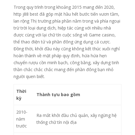
Trong quy trình trong khoảng 2015 mang đến 2020,
http j88 best đã góp mặt hầu hết bước tiến vươn tầm,
lan rộng Thị trường phía phần nằm trong và phía ngoại
trừ trời loại dung dịch, hiệp tác cùng với nhiều nhà
được cùng với lại chữ tín cuộc sống về Game casino,
thể thao điện tử và phần đông ứng dụng cá cược.
Đồng thời, khởi đầu này cũng không kết thúc xuôi nghỉ
hoàn thành về mặt pháp quy định, hứa hứa hẹn
chuyển rượu cồn minh bạch, công bằng, xây dựng tinh
thần chắc chắc chắc mang đến phần đông bạn nhỏ
người quen biết.
Thời
Thành tựu bao gồm
kỳ
2010-
Ra mắt khởi đầu chủ quản, xây ngừng hệ
năm
thống chữ tín nội địa
trước