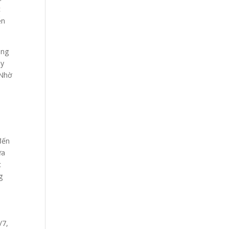
c
ễn
ông
ay
 Nhờ
n
đến
ựa
c
g
/7,