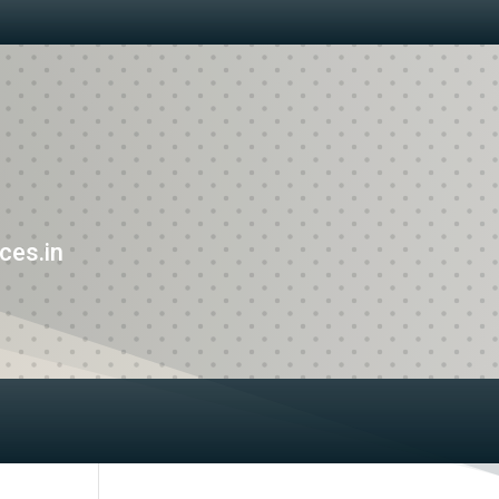
ces.in