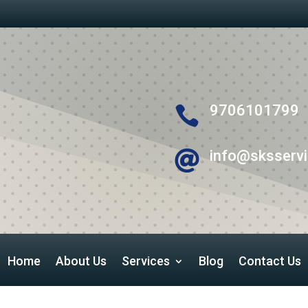
9706101799

info@sksservi

Home
About Us
Services
Blog
Contact Us