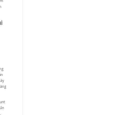
ắm
n
i
ng
ân
này
hàng
unt
uẩn
,