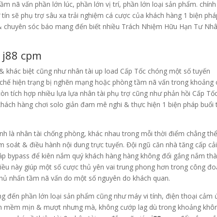
tầm nã vấn phần lớn lúc, phần lớn vị trí, phần lớn loại sản phẩm. chín
tín sẽ phụ trợ sâu xa trải nghiệm cá cược của khách hàng 1 biện phá
i & chuyên sóc báo mang đến biết nhiều Trách Nhiệm Hữu Hạn Tư Nh
 j88 cpm
o & khác biệt cũng như nhân tài up load Cấp Tốc chóng một số tuyến
n chế hiện trạng bị nghẽn mạng hoặc phòng tầm nã vấn trong khoảng
òn tích hợp nhiều lựa lựa nhân tài phụ trợ cũng như phản hồi Cấp Tốc
 khách hàng chơi solo giản đam mê nghi & thực hiện 1 biện pháp buổi 
nh là nhân tài chống phòng, khác nhau trong mỗi thời điểm chẳng th
 soát & điều hành nội dung trực tuyến. Đội ngũ căn nhà tăng cấp cải
 pháp bypass để kiên nắm quý khách hàng hàng không đổi gắng nắm th
iều này giúp một số cược thủ yên vai trung phong hơn trong công đ
phủ nhấn tầm nã vấn do một số nguyên do khách quan.
g đến phần lớn loại sản phẩm cũng như máy vi tính, điện thoại cảm 
iệm mềm mịn & mượt nhưng mà, không cướp lag dù trong khoảng khô