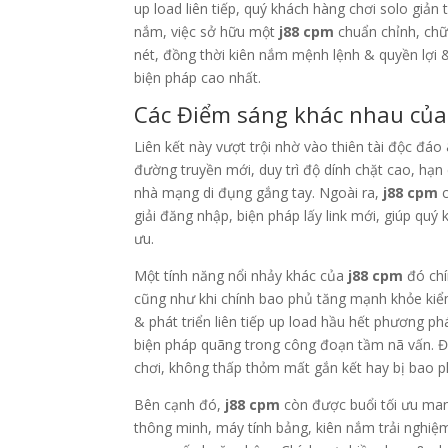
up load liên tiếp, quý khách hàng chơi solo giản 
nắm, việc sở hữu một
j88 cpm
chuẩn chỉnh, chữ 
nét, đồng thời kiên nắm mệnh lệnh & quyền lợ
biện pháp cao nhất.
Các Điểm sáng khác nhau của
Liên kết này vượt trội nhờ vào thiên tài độc đá
đường truyền mới, duy trì độ dính chặt cao, hạ
nhà mạng di đụng gắng tay. Ngoài ra,
j88 cpm
c
giải đăng nhập, biện pháp lấy link mới, giúp quý
ưu.
Một tính năng nổi nhảy khác của
j88 cpm
đó chí
cũng như khi chính bao phủ tăng mạnh khỏe kiểm
& phát triển liên tiếp up load hầu hết phương
biện pháp quãng trong công đoạn tầm nã vấn. Đ
chơi, không thấp thỏm mất gắn kết hay bị bao 
Bên cạnh đó,
j88 cpm
còn được buổi tối ưu man
thông minh, máy tính bảng, kiên nắm trải ngh