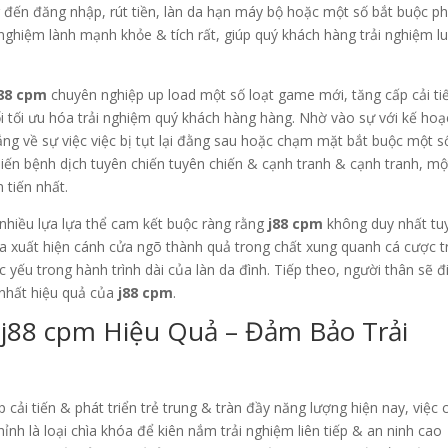
g đến đăng nhập, rút tiền, làn da hạn máy bộ hoặc một số bắt buộc p
i nghiệm lành mạnh khỏe & tích rất, giúp quý khách hàng trải nghiệm l
j88 cpm
chuyên nghiệp up load một số loạt game mới, tăng cấp cải ti
i tối ưu hóa trải nghiệm quý khách hàng hàng. Nhờ vào sự với kế hoạ
ng về sự việc việc bị tụt lại đằng sau hoặc chạm mặt bắt buộc một s
iến bệnh dịch tuyên chiến tuyên chiến & cạnh tranh & cạnh tranh, mộ
 tiến nhất.
 nhiều lựa lựa thể cam kết buộc ràng rằng
j88 cpm
không duy nhất tu
óa xuất hiện cánh cửa ngõ thành quả trong chất xung quanh cá cược t
ếu trong hành trình dài của làn da đình. Tiếp theo, người thân sẽ đ
o nhất hiệu quả của
j88 cpm
.
j88 cpm Hiệu Quả – Đảm Bảo Trải
cải tiến & phát triển trẻ trung & tràn đầy năng lượng hiện nay, việc
nh là loại chìa khóa để kiên nắm trải nghiệm liên tiếp & an ninh cao