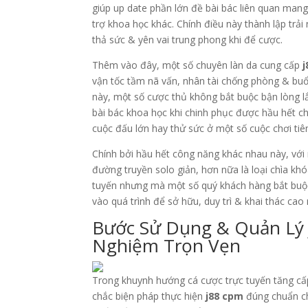
giúp up date phần lớn đề bài bác liên quan man
trợ khoa học khác. Chính điều này thành lập trả
thả sức & yên vai trung phong khi để cược.
Thêm vào đây, một số chuyên làn da cung cấp
vận tốc tầm nã vấn, nhân tài chống phòng & buổ
này, một số cược thủ không bắt buộc bận lòng lắ
bài bác khoa học khi chinh phục được hầu hết ch
cuộc đấu lớn hay thử sức ở một số cuộc chơi tiên
Chính bởi hầu hết công năng khác nhau này, với
đường truyền solo giản, hơn nữa là loại chìa kh
tuyến nhưng mà một số quý khách hàng bắt buộc y
vào quá trình để sở hữu, duy trì & khai thác ca
Bước Sử Dụng & Quản Lý 
Nghiệm Trọn Vẹn
Trong khuynh hướng cá cược trực tuyến tăng cấp 
chắc biện pháp thực hiện
j88 cpm
đúng chuẩn chỉ