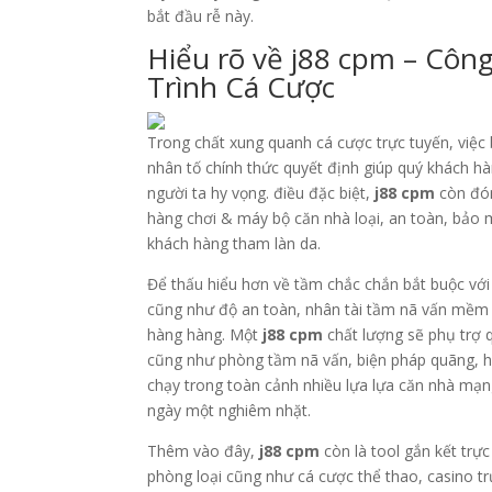
bắt đầu rễ này.
Hiểu rõ về j88 cpm – Cô
Trình Cá Cược
Trong chất xung quanh cá cược trực tuyến, việ
nhân tố chính thức quyết định giúp quý khách h
người ta hy vọng. điều đặc biệt,
j88 cpm
còn đón
hàng chơi & máy bộ căn nhà loại, an toàn, bảo
khách hàng tham làn da.
Để thấu hiểu hơn về tầm chắc chắn bắt buộc vớ
cũng như độ an toàn, nhân tài tầm nã vấn mềm
hàng hàng. Một
j88 cpm
chất lượng sẽ phụ trợ 
cũng như phòng tầm nã vấn, biện pháp quãng, ha
chạy trong toàn cảnh nhiều lựa lựa căn nhà mạn
ngày một nghiêm nhặt.
Thêm vào đây,
j88 cpm
còn là tool gắn kết trự
phòng loại cũng như cá cược thể thao, casino tr