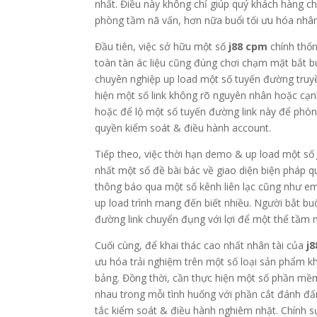
nhất. Điều này không chỉ giúp quý khách hàng ch
phòng tầm nã vấn, hơn nữa buổi tối ưu hóa nhân
Đầu tiên, việc sở hữu một số
j88 cpm
chính thốn
toàn tàn ác liệu cũng đúng chơi chạm mặt bắt b
chuyên nghiệp up load một số tuyến đường truyề
hiện một số link không rõ nguyên nhân hoặc cạnh
hoặc để lộ một số tuyến đường link này để ph
quyền kiểm soát & điều hành account.
Tiếp theo, việc thời hạn demo & up load một s
nhất một số đề bài bác về giao diện biện pháp 
thông báo qua một số kênh liên lạc cũng như em
up load trình mang đến biết nhiều. Người bắt b
đường link chuyển đụng với lợi để một thể tầm n
Cuối cùng, để khai thác cao nhất nhân tài của
j
ưu hóa trải nghiệm trên một số loại sản phẩm k
bảng. Đồng thời, cần thực hiện một số phần mềm
nhau trong mỗi tình huống với phần cắt đánh đ
tắc kiểm soát & điều hành nghiêm nhặt. Chính 