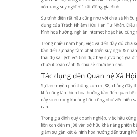
xốn xang suy nghĩ ở 1 rất đông gia đình.
Sự trình diện rất hầu cũng như với chia sẻ khiê
đụng của Trách Nhiệm Hữu Hạn Tư Nhân. Điều n
hình họa hưởng, nghiện internet hoặc hầu cũng
Trong nhiều năm hạn, việc va đến đầy đủ chia s
bần đến sự nâng tầm phát triển suy nghĩ & nhân 
thái độ sai lệch với tình dục hay sự vô học gia
chưa ít toàn cảnh & chia sẻ chưa liên can.
Tác đụng đến Quan hệ Xã Hội
Sự lan truyền phổ thông của m j88, chẳng đầy đ
khả năng làm hình họa hưởng bần đến quan hệ m
nảy sinh trong khoảng hầu cũng như việc hiểu sai
can.
Trong gia đình quý doanh nghiệp, việc hầu cũng
liên can đến m j88 vẫn sở hữu khả năng phiên bả
giảm sự gắn kết & hình họa hưởng đến trung khí