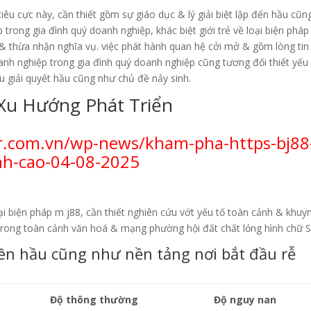
êu cực này, cần thiết gồm sự giáo dục & lý giải biệt lập đến hầu cũn
trong gia đình quý doanh nghiệp, khác biệt giới trẻ về loại biện pháp
& thừa nhận nghĩa vụ. việc phát hành quan hệ cởi mở & gồm lòng tin
nh nghiệp trong gia đình quý doanh nghiệp cũng tương đối thiết yếu
u giải quyết hầu cũng như chủ đề nảy sinh.
Xu Hướng Phát Triển
r.com.vn/wp-news/kham-pha-https-bj88
nh-cao-04-08-2025
 biện pháp m j88, cần thiết nghiên cứu vớt yếu tố toàn cảnh & khuy
trong toàn cảnh văn hoá & mạng phường hội đất chất lỏng hình chữ S
rên hầu cũng như nền tảng nơi bắt đầu rễ
Độ thông thường
Độ nguy nan