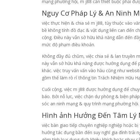
mạng phường hội, m j88 cần thiết buộc phải đượ
Nguy Cơ Pháp Lý & An Ninh 
việc thực hiện & chia sẻ m j88, tùy thuộc vào 
bề không tính đồ đạc & vật dụng liên can đến chia
cộng. Điều này vẫn sở hữu khả năng dẫn đến đầy 
mức độ phạm điều khoản.
Không đầy đủ chũm, việc chia sẻ & lan truyền m
này vẫn sở hữu khả năng được hưởng dụng để ph
khác. việc truy vấn vấn vào hầu cũng như websit
gồm thể làm rò rỉ thông tin Trách Nhiệm Hữu H
Cuối cộng, việc m j88 được hưởng dụng để chu
báo. Bởi nỗ lực, việc chặn dự phòng & biện pháp
sóc an ninh mạng & quy trình mạng phường hội.
Hình ảnh Hưởng Đến Tâm Lý 
việc bàn giao tiếp chuyên nghiệp nghiệp hoặc bị
hưởng tác đụng bần đến suy nghĩ gia đình trải n
gồm tính loại dung dịch khiêu khích hoặc nhạy c