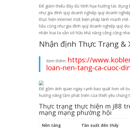
Để giảm thiểu đầy đủ hình họa hưởng tác đụng ti
như gia đình quý doanh nghiệp quý doanh nghiệp 
thực hiện internet một biện pháp lành mạnh mẽ 
hầu cũng như gia đình quý doanh nghiệp quý doa
nhân loại ta vẫn sở hữu khả năng cộng cộng nha
Nhận định Thực Trạng & 
https://www.koble
Xem thêm:
loan-nen-tang-ca-cuoc-di
Để gồm ánh quan ngay cạnh bao quát hơn về loại
hướng nâng tầm phát triển của thiết yếu chúng 
Thực trạng thực hiện m j88 t
mạng mạng phường hội
Nền tảng
Tần suất đến thấy