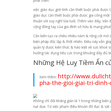
phát triển.
việc giáo dục giới tính cần thiết buộc phải được
giáo dục cần thiết buộc phải được gia công một
thuận với suy nghĩ lứa tuổi. Thêm vào đây, Vấn 
cộng đồng tay của gia đình sở hữu & mạng phườ
Cần kiến tạo ra chiều nhiều năm & rộng cởi mở đ
biện pháp độc lập & thốt nhiên. Điều này vẫn giú
quản lý được kiến thức & hào kiệt về sức khoẻ s
hưởng tác đụng tiêu cực trong khoảng đầy đủ b
Những Hệ Luỵ Tiềm Ẩn củ
http://www.dulich
Xem thêm:
pha-the-gioi-giai-tri-din
Không chỉ đối kháng giản là 1 trong những biện
nạt dọa. Từ việc phạm điều khoản đồ đạc & vật 