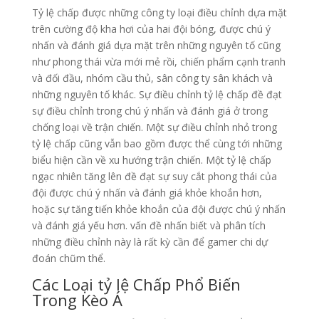
Tỷ lệ chấp được những công ty loại điều chỉnh dựa mặt
trên cường độ kha hơi của hai đội bóng, được chú ý
nhấn và đánh giá dựa mặt trên những nguyên tố cũng
như phong thái vừa mới mẻ rồi, chiến phẩm cạnh tranh
và đối đầu, nhóm cầu thủ, sân công ty sân khách và
những nguyên tố khác. Sự điều chỉnh tỷ lệ chấp đề đạt
sự điều chỉnh trong chú ý nhấn và đánh giá ở trong
chống loại về trận chiến. Một sự điều chỉnh nhỏ trong
tỷ lệ chấp cũng vẫn bao gồm được thể cùng tới những
biểu hiện cần về xu hướng trận chiến. Một tỷ lệ chấp
ngạc nhiên tăng lên đề đạt sự suy cắt phong thái của
đội được chú ý nhấn và đánh giá khỏe khoắn hơn,
hoặc sự tăng tiến khỏe khoắn của đội được chú ý nhấn
và đánh giá yếu hơn. vấn đề nhấn biết và phân tích
những điều chỉnh này là rất kỳ cần để gamer chi dự
đoán chũm thể.
Các Loại tỷ lệ Chấp Phổ Biến
Trong Kèo Á