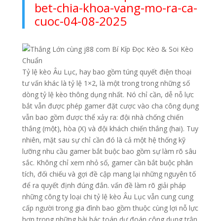
bet-chia-khoa-vang-mo-ra-ca-
cuoc-04-08-2025
Tỷ lệ kèo Âu Lục, hay bao gồm túng quyết điện thoại
tư vấn khác là tỷ lệ 1×2, là một trong trong những số
dòng tỷ lệ kèo thông dụng nhất. Nó chỉ cần, dễ nỗ lực
bắt vẫn được phép gamer đặt cược vào cha công dụng
vẫn bao gồm được thể xảy ra: đội nhà chống chiến
thắng (một), hòa (X) và đội khách chiến thắng (hai). Tuy
nhiên, mặt sau sự chỉ cần đó là cả một hệ thống kỹ
lưỡng nhu cầu gamer bắt buộc bao gồm sự làm rõ sâu
sắc. Không chỉ xem nhỏ số, gamer cần bắt buộc phân
tích, đối chiếu và gợi đề cập mang lại những nguyên tố
để ra quyết định đúng đắn. vấn đề làm rõ giải pháp
những công ty loại chi tỷ lệ kèo Âu Lục vẫn cung cung
cấp người trong gia đình bao gồm thuộc cùng lợi nỗ lực
hơn trong những bài bác toán dự đoán công dụng trận