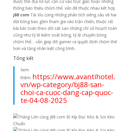
được thể địa nỗ lực căn cứ vào trực giác hoặc những
thông báo thiếu chũm thể. vấn đề thuộc nhau kết hợp
j88 com
Tài Xỉu cùng những phân tích siêng sâu về hai
đội bóng bao gồm tham gia vào trận chiến, thuộc rất
bài bác toán theo dõi sát sao những chỉ số hoạch toán
cũng như tỷ lệ kiểm soát bóng, tỷ lệ chuyền bóng
chũm thể… vẫn giúp đỡ gamer ra quyết định chũm thể
hơn và tăng nhân kiệt công trình.
Tổng kết
Xem
https://www.avantihotel.
thêm:
vn/wp-category/bj88-san-
choi-ca-cuoc-dang-cap-quoc-
te-04-08-2025