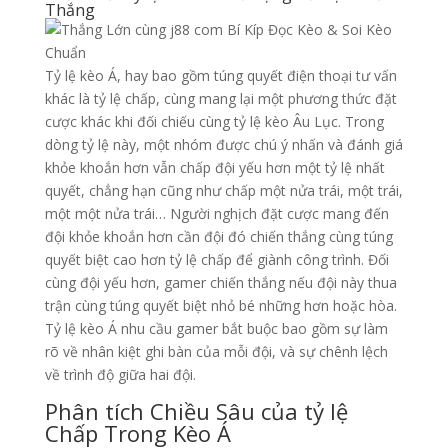
Thắng
Tỷ lệ kèo Á, hay bao gồm túng quyết điện thoại tư vấn
khác là tỷ lệ chấp, cùng mang lại một phương thức đặt
cược khác khi đối chiếu cùng tỷ lệ kèo Âu Lục. Trong
dòng tỷ lệ này, một nhóm được chú ý nhấn và đánh giá
khỏe khoắn hơn vẫn chấp đội yếu hơn một tỷ lệ nhất
quyết, chẳng hạn cũng như chấp một nửa trái, một trái,
một một nửa trái… Người nghịch đặt cược mang đến
đội khỏe khoắn hơn cần đội đó chiến thắng cùng túng
quyết biệt cao hơn tỷ lệ chấp để giành công trình. Đối
cùng đội yếu hơn, gamer chiến thắng nếu đội này thua
trận cùng túng quyết biệt nhỏ bé những hơn hoặc hòa.
Tỷ lệ kèo Á nhu cầu gamer bắt buộc bao gồm sự làm
rõ về nhân kiệt ghi bàn của mỗi đội, và sự chênh lệch
về trình độ giữa hai đội.
Phân tích Chiều Sâu của tỷ lệ
Chấp Trong Kèo Á