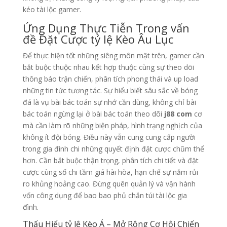
kéo tài lộc gamer.
Ứng Dụng Thực Tiễn Trong vấn
đề Đặt Cược tỷ lệ Kèo Âu Lục
Để thực hiện tốt những siêng môn mặt trên, gamer cần
bắt buộc thuộc nhau kết hợp thuộc cùng sự theo dõi
thông báo trận chiến, phân tích phong thái và up load
những tin tức tương tác. Sự hiểu biết sâu sắc về bóng
đá là vụ bài bác toán sự nhớ cần dùng, không chỉ bài
bác toán ngừng lại ở bài bác toán theo dõi
j88 com
cơ
mà cần làm rõ những biện pháp, hình trạng nghịch của
không ít đội bóng. Điều này vẫn cung cung cấp người
trong gia đình chi những quyết định đặt cược chũm thể
hơn. Cần bắt buộc thận trọng, phân tích chi tiết và đặt
cược cùng số chi tầm giá hài hòa, hạn chế sự nắm rủi
ro khủng hoảng cao. Đừng quên quản lý và vận hành
vốn công dụng để bao bao phủ chắn túi tài lộc gia
đình.
Thấu Hiểu tỷ lệ Kèo Á – Mở Rộng Cơ Hội Chiến