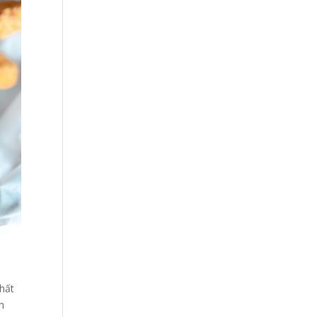
nhất
ần