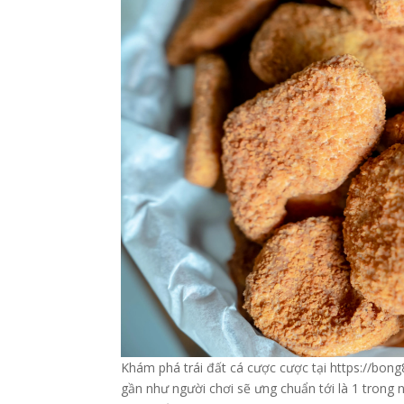
Khám phá trái đất cá cược cược tại https://bong
gần như người chơi sẽ ưng chuẩn tới là 1 trong n