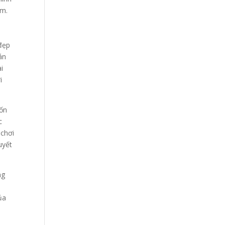
êm.
 đẹp
án
i
i
vốn
c
 chơi
uyết
ng
t
ủa