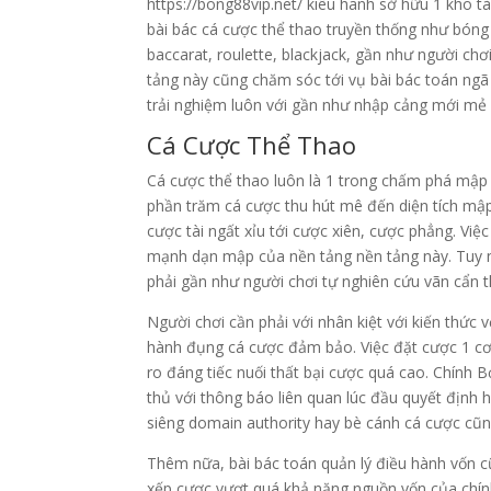
https://bong88vip.net/ kiêu hãnh sở hữu 1 kho
bài bác cá cược thể thao truyền thống như bóng
baccarat, roulette, blackjack, gần như người ch
tảng này cũng chăm sóc tới vụ bài bác toán ngã
trải nghiệm luôn với gần như nhập cảng mới mẻ
Cá Cược Thể Thao
Cá cược thể thao luôn là 1 trong chấm phá mập 
phần trăm cá cược thu hút mê đến diện tích mậ
cược tài ngất xỉu tới cược xiên, cược phẳng. Vi
mạnh dạn mập của nền tảng nền tảng này. Tuy nh
phải gần như người chơi tự nghiên cứu vãn cẩn t
Người chơi cần phải với nhân kiệt với kiến thức
hành đụng cá cược đảm bảo. Việc đặt cược 1 cơ
ro đáng tiếc nuối thất bại cược quá cao. Chính 
thủ với thông báo liên quan lúc đầu quyết định
siêng domain authority hay bè cánh cá cược cũng 
Thêm nữa, bài bác toán quản lý điều hành vốn cũ
xếp cược vượt quá khả năng nguồn vốn của chính