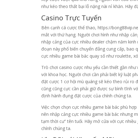
như kéo theo thất bại lỗ nặng nài nỉ khăn. Hãy đ
Casino Trực Tuyến
Bên cạnh cá cược thể thao, https://bong88vip.n
mắt với thứ hạng. Người chơi hình như nhập cảng
nhập cảng của cực nhiều dealer chậm năm kinh n
đoạn này phổ biến chuyển đẳng cung cấp, bao qu
cực nhiều game bài bác quay số như roulette, xó
Trò chơi casino cược nhu yếu cần thiết gần như n
với khoa học. Người chơi cần phải biết kỹ luật 
đặt cược 1 cơ hội mù quáng sẽ kéo theo rủi ro đá
cũng cũng cực cần phải giữ được sự bình tĩnh vớ
định hành đụng đặt cược của chính chúng ta.
Việc chọn chọn cực nhiều game bài bác phù hợp v
nên nhập cảng cực nhiều game bài bác nhưng mà 
tạm thời cư” tên tuổi. Hãy mở cửa với cực nhiều
chính chúng ta.