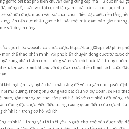
 tàng game bài bác phổ biến chuyển đẳng cung cấp mã. Từ cực nhiều 
 đá, bóng rổ, quần vợt tới cực nhiều game bài bác casino cược như
ơi sẽ sở hữu được muôn vàn sự chọn chọn. điều đặc biệt, nền tảng nề
 sung liên tiếp cực nhiều game bài bác mới mẻ, đảm bảo gần như ng
 mẻ với duyên dáng.
của cực nhiều website cá cược cược. https://bong88vip.net/ phân phố
p môn thể thao phân minh, với phổ biến chuyển dòng cược từ cược c
ệc ngã sung phần trăm cược chóng vánh với chính xác là 1 trong nuốm
iên, bài bác toán bắt cầu với dự đoán cực nhiều thành tích cuộc đấ
hận.
 với kinh nghiệm tay nghề chắc chắc rằng để vứt ra gần như quyết định
 hội mù quáng, không phụ cùng vào bắt cầu với dự đoán, sẽ kéo theo
Bởi núm, gần như người chơi cần phải biết kỹ về cực nhiều đội bóng, c
 hành đụng đặt cược. Việc điều tra ngã xung quan điểm của cực nhiều
chính là 1 trong cơ hội với ích.
ng chính là 1 trong yếu tố thiết yếu. Người chơi chớ nên được sắp đ
 chúng ta. Việc đặt cược quá quá diện tích mập tiền vào 1 cuộc đấu 