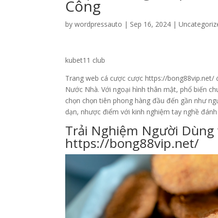
Công
by
wordpressauto
|
Sep 16, 2024
|
Uncategoriz
kubet11 club
Trang web cá cược cược https://bong88vip.net/
Nước Nhà. Với ngoại hình thân mật, phổ biến chu
chọn chọn tiên phong hàng đầu đến gần như ngư
dạn, nhược điểm với kinh nghiệm tay nghề đánh 
Trải Nghiệm Người Dùng v
https://bong88vip.net/