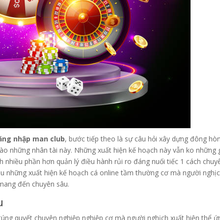
ăng nhập man club
, bước tiếp theo là sự câu hỏi xây dựng đông hò
vào những nhân tài này. Những xuất hiện kế hoạch này vẫn ko những 
 nhiều phần hơn quản lý điều hành rủi ro đáng nuối tiếc 1 cách chuy
 cầu những xuất hiện kế hoạch cá online tầm thường cơ mà người nghị
 mang đến chuyên sâu.
u
g túng quyết chuyên nghiệp nghiệp cơ mà người nghịch xuất hiện thể ứ