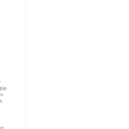
n
giúp
ên
ch
ng