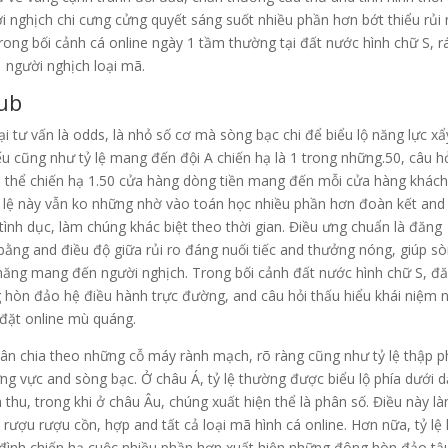
 nghịch chi cưng cửng quyết sáng suốt nhiều phần hơn bớt thiểu rủi 
rong bối cảnh cá online ngày 1 tầm thường tại đất nước hình chữ S, r
1 người nghịch loại mã.
ub
tư vấn là odds, là nhỏ số cơ mà sòng bạc chi để biểu lộ năng lực xẩ
nếu cũng như tỷ lệ mang đến đội A chiến hạ là 1 trong những.50, câu h
ện thể chiến hạ 1.50 cửa hàng dòng tiền mang đến mỗi cửa hàng khác
. Tỷ lệ này vẫn ko những nhờ vào toán học nhiều phần hơn đoàn kết and
tình dục, làm chúng khác biệt theo thời gian. Điều ưng chuẩn là đăng
ằng and điều độ giữa rủi ro đáng nuối tiếc and thưởng nóng, giúp s
 năng mang đến người nghịch. Trong bối cảnh đất nước hình chữ S, đ
 hòn đảo hệ điều hành trực đường, and câu hỏi thấu hiểu khái niệm 
 đặt online mù quáng.
ân chia theo những cỗ máy rành mạch, rõ ràng cũng như tỷ lệ thập p
ng vực and sòng bạc. Ở châu Á, tỷ lệ thường được biểu lộ phía dưới 
 thu, trong khi ở châu Âu, chúng xuất hiện thể là phân số. Điều này l
rượu rượu cồn, hợp and tất cả loại mã hình cá online. Hơn nữa, tỷ lệ
 đình chiến hạ cuộc nhiều phần hơn xuất hiện những đông hòn đảo tậ