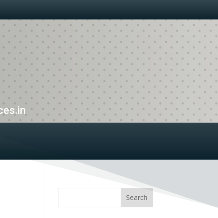
es.in
Search