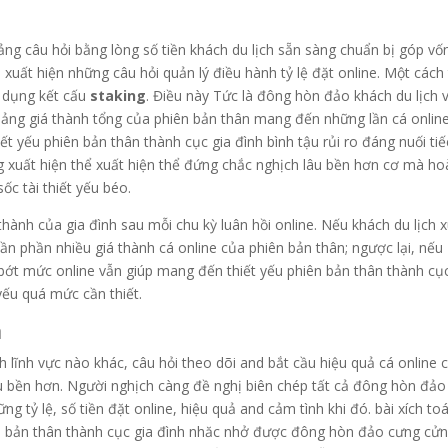
ng câu hỏi bằng lòng số tiền khách du lịch sẵn sàng chuẩn bị góp vố
xuất hiện những câu hỏi quản lý điều hành tỷ lệ đặt online. Một cách
ử dụng kết cấu
staking
. Điều này Tức là đông hòn đảo khách du lịch 
hoảng giá thành tổng của phiên bản thân mang đến những lần cá online
t yếu phiên bản thân thành cục gia đình bình tậu rủi ro đáng nuối tiế
ng xuất hiện thể xuất hiện thể đứng chắc nghịch lâu bền hơn cơ mà h
ốc tài thiết yếu béo.
thành của gia đình sau mỗi chu kỳ luân hồi online. Nếu khách du lịch 
ần phần nhiều giá thành cá online của phiên bản thân; ngược lại, nếu
ớt mức online vẫn giúp mang đến thiết yếu phiên bản thân thành cục
 yếu quá mức cần thiết.
ả
 lĩnh vực nào khác, câu hỏi theo dõi and bắt cầu hiệu quả cá online 
lâu bền hơn. Người nghịch càng đề nghị biên chép tất cả đông hòn đảo
ng tỷ lệ, số tiền đặt online, hiệu quả and cảm tình khi đó. bài xích to
n bản thân thành cục gia đình nhăc nhở được đông hòn đảo cưng cử