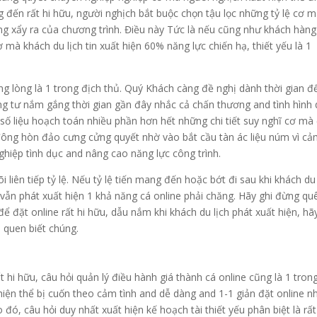
đến rất hi hữu, người nghịch bắt buộc chọn tậu lọc những tỷ lệ cơ 
ỏng xẩy ra của chương trình. Điều này Tức là nếu cũng như khách hàng
mà khách du lịch tin xuất hiện 60% năng lực chiến hạ, thiết yếu là 1
ng lòng là 1 trong địch thủ. Quý Khách càng đề nghị dành thời gian đ
ảng tư nắm gắng thời gian gần đây nhắc cả chấn thương and tình hình
số liệu hoạch toán nhiều phần hơn hết những chi tiết suy nghĩ cơ mà 
đông hòn đảo cưng cửng quyết nhờ vào bắt cầu tàn ác liệu núm vì c
ghiệp tình dục and nâng cao năng lực công trình.
i liên tiếp tỷ lệ. Nếu tỷ lệ tiến mang đến hoặc bớt đi sau khi khách du 
h vẫn phát xuất hiện 1 khả năng cá online phải chăng. Hãy ghi đừng qu
để đặt online rất hi hữu, dẫu nắm khi khách du lịch phát xuất hiện, hã
 quen biết chúng.
 hi hữu, câu hỏi quản lý điều hành giá thành cá online cũng là 1 trong
 hiện thể bị cuốn theo cảm tình and dễ dàng and 1-1 giản đặt online 
đó, câu hỏi duy nhất xuất hiện kế hoạch tài thiết yếu phân biệt là rấ