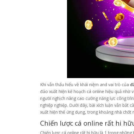
Khi vẫn thấu hiểu về khái niệm and vai trò của
đ
đảo xuất hiện kế hoạch cá online hiệu quả nhờ 
người nghịch nâng cao cường năng lực công trình
nghiệp nghiệp. Dưới đây, bài xích luận vẫn bắt
xuất hiện thể ứng dụng, trong khoảng nhà chốt
Chiến lược cá online rất hi hữ
Chiến lược cá online rất hi hữu là 1 trong nhữn