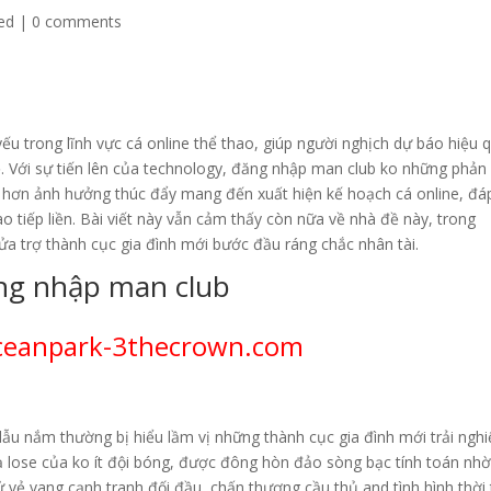
ed
|
0 comments
 yếu trong lĩnh vực cá online thể thao, giúp người nghịch dự báo hiệu 
ệ. Với sự tiến lên của technology, đăng nhập man club ko những phản
n hơn ảnh hưởng thúc đẩy mang đến xuất hiện kế hoạch cá online, đá
 tiếp liền. Bài viết này vẫn cảm thấy còn nữa về nhà đề này, trong
 trợ thành cục gia đình mới bước đầu ráng chắc nhân tài.
ăng nhập man club
ceanpark-3thecrown.com
dẫu nắm thường bị hiểu lầm vị những thành cục gia đình mới trải ngh
̣ lose của ko ít đội bóng, được đông hòn đảo sòng bạc tính toán nh
 vẻ vang cạnh tranh đối đầu, chấn thương cầu thủ and tình hình thời t