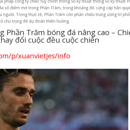
iải pháp công ty chiếc tùy chỉnh thông số kỹ thuật thông số kỹ thuật 
y đa số điểm mờ trong Phần Trăm, trong khoảng đó cứng cáp hẳn quy
 người. Trong thực tế, Phần Trăm còn phản chiếu trung ương trí phổ
 số chú trọng để dự đoán thiên hướng.
ng Phần Trăm bóng đá nâng cao – Ch
thay đổi cuộc đều cuộc chiến
om/p/xuanvietjes/info