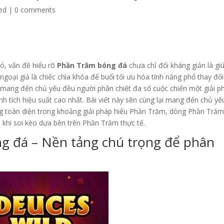
ed
|
0 comments
ó, vấn đề hiểu rõ
Phần Trăm bóng đá
chưa chỉ đối kháng giản là gi
goại giả là chiếc chìa khóa để buổi tối ưu hóa tính năng phổ thay đổi
 mang đến chủ yếu đều người phân chiết đa số cuộc chiến một giải p
nh tích hiệu suất cao nhất. Bài viết này sẽn cùng lại mang đến chủ yế
ng toàn diện trong khoảng giải pháp hiểu Phần Trăm, dòng Phần Tră
u khi soi kèo dựa bên trên Phần Trăm thực tế.
g đá – Nền tảng chú trọng để phân