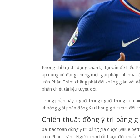
Không chỉ trợ thì dựng chân lại tại vấn đề hiểu
áp dụng bè đảng chúng một giải pháp linh hoạt đ
trên Phần Trăm chẳng phải đối kháng giản với d
phân chiết tài liệu tuyệt đối.
Trong phần này, người trong người trong domain 
khoảng giải pháp đồng ý trị bảng giá cược, đố
Chiến thuật đồng ý trị bảng
bài bác toán đồng ý trị bảng giá cược (value b
trên Phần Trăm. Người chơi bắt buộc đối chiếu