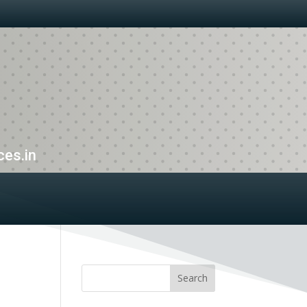
es.in
Search