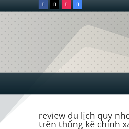
review du lịch quy nh
trên thống kê chính x