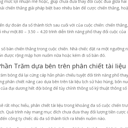
ng mức lợi nhuận mê hoặc, giúp chưa đưa thay đổi cuộc đua giữa hai 
hải chiến thắng giải pháp biệt bao nhiêu bàn để cược chiến thắng, ho
ến dự đoán đa số thành tích sau cuối với của cuộc chiến: chiến thắng
 như một.80 – 3.50 – 4.20 trình diễn tính năng phổ thay đổi cuộc của
ng số bàn chiến thắng trong cuộc chiến. Nhà chiếc đặt ra một ngưỡng 
 vẫn được rộng mập hơn nuốm nữa hoặc kém đi số bàn đó.
 Phần Trăm dựa bên trên phân chiết tài liệu
ăm bóng đá lại cứng cáp hẳn phản chiếu tuyệt đối tính năng phổ thay
g phân chiết nâng cao dựa bên trên tài liệu lịch sử hào hùng, bốn n
 của đại dương hết đội bóng để tùy chỉnh thông số kỹ thuật thông số
 rất nhọc hiểu, phân chiết tài liệu trong khoảng đa số cuộc chiến tr
ch. Quá trình này mang mục đích chưa đưa thay đổi lượng tiền cược 
 đến công ty chiếc dù đa số thành tích ra khiến nuốm nào.