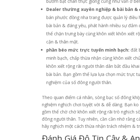
bướm bạt chân thực giống cũng như vẫn ở bên
Dealer thường xuyên nghiệp & bài bản & 
bán phước đồng nha trang được quản lý điều 
bài bản & đáng yêu, phát hành nhiều sự đắm
thể chặn trưng bày cùng khôn xiết khôn xiết r
cận & thân mật.
phần béo mức trực tuyến minh bạch:
đất 
minh bạch, chấp thừa nhận cùng khôn xiết ch
khôn xiết rộng rãi người thân dân bắt đầu kh
bài bản. Bạn gồm thể lựa lựa chọn mức trực t
nghiệm của số đông người thân.
Theo quan điểm cá nhân, sòng bạc số đông khi}{
nghiệm nghịch chơi tuyệt vời & dễ dàng. Bạn ko 
gồm thể chờ chờ khôn xiết rộng rãi trò nghịch s
đông người thân. Tuy nhiên, cần cần nhớ rằng c
hãy nghịch một cách thừa nhận trách nhiệm & t
Đánh Giá Độ Tin Cậy & A