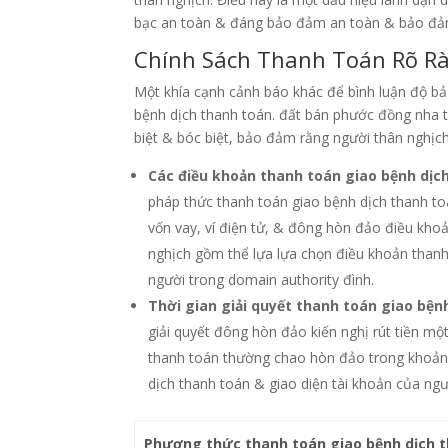
bạc an toàn & đáng bảo đảm an toàn & bảo đả
Chính Sách Thanh Toán Rõ Rà
Một khía cạnh cảnh báo khác để bình luận độ b
bệnh dịch thanh toán. đất bán phước đồng nha 
biệt & bóc biệt, bảo đảm rằng người thân nghịc
Các điều khoản thanh toán giao bệnh dịc
pháp thức thanh toán giao bệnh dịch thanh t
vốn vay, ví điện tử, & đông hòn đảo điều kho
nghịch gồm thể lựa lựa chọn điều khoản thanh
người trong domain authority đình.
Thời gian giải quyết thanh toán giao bện
giải quyết đông hòn đảo kiến nghị rút tiền một
thanh toán thường chao hòn đảo trong khoảng
dịch thanh toán & giao diện tài khoản của ngư
Phương thức thanh toán giao bệnh dịch 