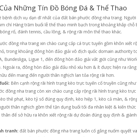
 Của Những Tín Đồ Bóng Đá & Thể Thao
ề bệnh dịch vụ dạn dĩ nhất của đất bán phước đồng nha trang. Người
ậm chí Hàng trăm buổi lễ thể thao minh bạch trong khoảng khắp chỗ 
 bóng rổ, đánh tennis, cầu lông, & rộng rãi môn thể thao khác.
ước đồng nha trang xin chào cung cấp cá trực tuyến gồm khôn xiết r
u nhỏ, trong khoảng đông hòn đảo giải vô địch quốc domain authority t
A, Bundesliga, Ligue 1, đến đông hòn đảo giải vắt giới cũng như Worl
Ngoài ra, đông hòn đảo giải đấu nhỏ xíu hơn & ít được hiện ra rằn
hữu đến mang đến người thân nghịch lan tỏa rộng rãi hơn.
đuối:
Bên cạnh rộng rãi hình trạng kèo trực tuyến cổ truyền cũng như
c đồng nha trang còn xin chào cung cấp rộng rãi hình trạng kèo trực
èo thẻ phạt, kèo tỷ số đúng quy định, kèo hiệp 1, kèo cả màn, & rộng
 người thân nghịch gồm thể tận dụng buổi tối đa nhân kiệt & kiến thức
thân để sở hữu ra khôn xiết rộng rãi dự đoán đúng quy định & giàn
nh tranh:
đất bán phước đồng nha trang luôn cố gắng nuốm quyết va