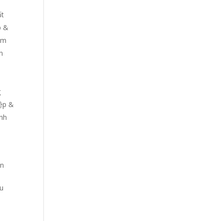
ất
p &
ồm
n
g
iệp &
inh
ẫn
ầu