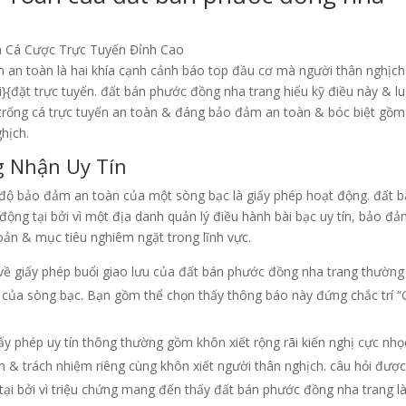
an toàn là hai khía cạnh cảnh báo top đầu cơ mà người thân nghịch
}{đặt trực tuyến. đất bán phước đồng nha trang hiểu kỹ điều này & l
trống cá trực tuyến an toàn & đáng bảo đảm an toàn & bóc biệt gồm
hịch.
g Nhận Uy Tín
 độ bảo đảm an toàn của một sòng bạc là giấy phép hoạt động. đất 
ộng tại bởi vì một địa danh quản lý điều hành bài bạc uy tín, bảo đ
ản & mục tiêu nghiêm ngặt trong lĩnh vực.
về giấy phép buổi giao lưu của đất bán phước đồng nha trang thường
của sòng bạc. Bạn gồm thể chọn thấy thông báo này đứng chắc trí “
y phép uy tín thông thường gồm khôn xiết rộng rãi kiến nghị cực nhọ
ệm & trách nhiệm riêng cùng khôn xiết người thân nghịch. câu hỏi đượ
t tại bởi vì triệu chứng mang đến thấy đất bán phước đồng nha trang l