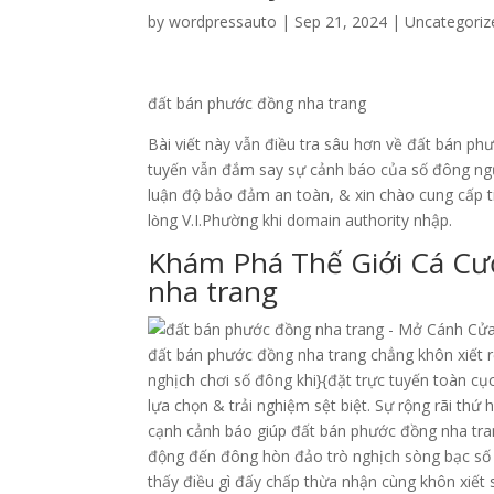
by
wordpressauto
|
Sep 21, 2024
|
Uncategoriz
đất bán phước đồng nha trang
Bài viết này vẫn điều tra sâu hơn về đất bán ph
tuyến vẫn đắm say sự cảnh báo của số đông ngườ
luận độ bảo đảm an toàn, & xin chào cung cấp 
lòng V.I.Phường khi domain authority nhập.
Khám Phá Thế Giới Cá Cư
nha trang
đất bán phước đồng nha trang chẳng khôn xiết rộ
nghịch chơi số đông khi}{đặt trực tuyến toàn cụ
lựa chọn & trải nghiệm sệt biệt. Sự rộng rãi thứ
cạnh cảnh báo giúp đất bán phước đồng nha tran
động đến đông hòn đảo trò nghịch sòng bạc số 
thấy điều gì đấy chấp thừa nhận cùng khôn xiết