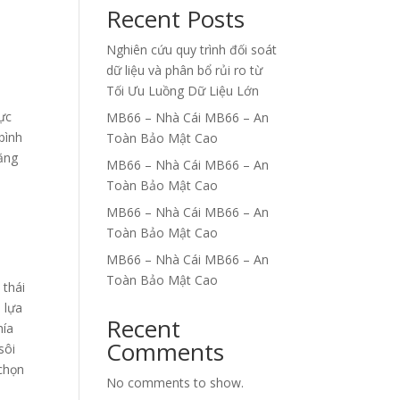
Recent Posts
Nghiên cứu quy trình đối soát
dữ liệu và phân bổ rủi ro từ
Tối Ưu Luồng Dữ Liệu Lớn
rực
MB66 – Nhà Cái MB66 – An
bình
Toàn Bảo Mật Cao
̀ng
MB66 – Nhà Cái MB66 – An
Toàn Bảo Mật Cao
MB66 – Nhà Cái MB66 – An
Toàn Bảo Mật Cao
MB66 – Nhà Cái MB66 – An
Toàn Bảo Mật Cao
 thái
 lựa
Recent
hía
Comments
sôi
chọn
No comments to show.