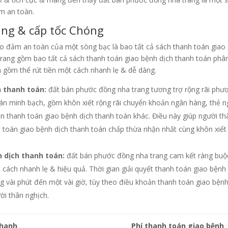
m an toàn.
ng & cấp tốc Chóng
ảo đảm an toàn của một sòng bạc là bao tất cả sách thanh toán giao
trang gồm bao tất cả sách thanh toán giao bệnh dịch thanh toán phâ
h gồm thể rút tiền một cách nhanh lẹ & dễ dàng.
h thanh toán:
đất bán phước đồng nha trang tương trợ rộng rãi phư
oán minh bạch, gồm khôn xiết rộng rãi chuyển khoản ngân hàng, thẻ 
ản thanh toán giao bệnh dịch thanh toán khác. Điều này giúp người th
 toán giao bệnh dịch thanh toán chấp thừa nhận nhất cùng khôn xiết
h dịch thanh toán:
đất bán phước đồng nha trang cam kết ràng buộ
 cách nhanh lẹ & hiệu quả. Thời gian giải quyết thanh toán giao bệnh
 vài phút đến một vài giờ, tùy theo điều khoản thanh toán giao bện
ời thân nghịch.
thanh
Phí thanh toán giao bệnh