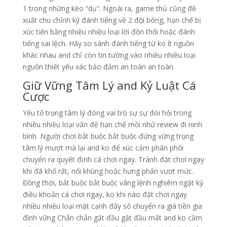
1 trong những kèo “dụ”. Ngoài ra, game thủ cũng đề
xuất chu chỉnh kỹ đánh tiếng về 2 đội bóng, hạn chế bị
xúc tiến bằng nhiều nhiều loại lời đồn thổi hoặc đánh
tiếng sai lệch. Hãy so sánh đánh tiếng từ ko ít nguồn
khác nhau and chỉ còn tin tưởng vào nhiều nhiều loại
nguồn thiết yếu xác bảo đảm an toàn an toàn.
Giữ Vững Tâm Lý and Kỷ Luật Cá
Cược
Yếu tố trọng tâm lý đóng vai trò sự sự đòi hỏi trong
nhiều nhiều loại vấn đề hạn chế mồi nhử review đi ninh
bình. Người chơi bắt buộc bắt buộc đứng vững trọng
tâm lý mượt mà lại and ko để xúc cảm phân phối
chuyển ra quyết định cá chơi ngay. Tránh đặt chơi ngay
khi đã khổ rất, nổi khùng hoặc hưng phấn vượt mức.
Đồng thời, bắt buộc bắt buộc vâng lệnh nghiêm ngặt kỷ
điều khoản cá chơi ngay, ko khi nào đặt chơi ngay
nhiều nhiều loại mặt cạnh đấy số chuyển ra giá tiền gia
đình vững Chắn chắn gật đầu gật đầu mất and ko cầm