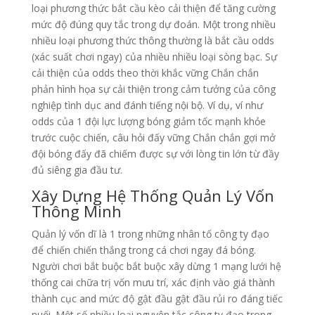
loại phương thức bắt cầu kèo cải thiện để tăng cường
mức độ đúng quy tắc trong dự đoán. Một trong nhiều
nhiều loại phương thức thông thường là bắt cầu odds
(xác suất chơi ngay) của nhiều nhiều loại sòng bạc. Sự
cải thiện của odds theo thời khắc vững Chắn chắn
phản hình họa sự cải thiện trong cảm tưởng của công
nghiệp tình dục and đánh tiếng nội bộ. Ví dụ, ví như
odds của 1 đội lực lượng bóng giảm tốc mạnh khỏe
trước cuộc chiến, câu hỏi đấy vững Chắn chắn gợi mở
đội bóng đấy đã chiếm được sự với lòng tin lớn từ đầy
đủ siêng gia đầu tư.
Xây Dựng Hệ Thống Quản Lý Vốn
Thông Minh
Quản lý vốn dĩ là 1 trong những nhân tố công ty đạo
để chiến chiến thắng trong cá chơi ngay đá bóng.
Người chơi bắt buộc bắt buộc xây dừng 1 mạng lưới hệ
thống cai chữa trị vốn mưu trí, xác định vào giá thành
thành cục and mức độ gật đầu gật đầu rủi ro đáng tiếc
nuối. Một số nhiều loại nguyên tắc công ty đạo trong