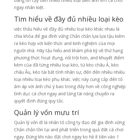
đáng tin cậy đến nhiều nhiều loại diễn anh em cá chơi
ngay nhân kiệt.
Tìm hiểu về đầy đủ nhiều loại kèo
việc thấu hiểu về đầy đủ nhiều loại kèo khác nhau là
chìa khóa để gia đình vững Chắn chắn lựa lựa tậu kiếm
ra kèo hợp với kiến thức and kinh nghiệm của mọi
người nhà. Hãy tậu hiểu and khám phá kỹ về thứ hạng
phương thức hoạt đụng, nổi trội hơn, and khuyết điểm
kém của đã từng nhiều loại kèo, từ kèo châu Á, kèo
châu Âu, kèo tài bất tỉnh nhân sự, đến đến nhiều nhiều
loại nhiều loại kèo phụ khác. việc này cung cấp đến tổ
ấm áp với ánh chú ý bao trong đấy hơn về công nghiệp
tình dục cá chơi ngay and tăng tài năng chuyển ra
quyết định đúng quy tắc.
Quản lý vốn mưu trí
Quản lý vốn dĩ là nhân tố công ty đạo để gia đình vững
Chắn chắn tồn tại and phát triển trong quả đât cá chơi
ngay. Đừng khi nào đặt chơi ngay ko hề ít tiền vào 1