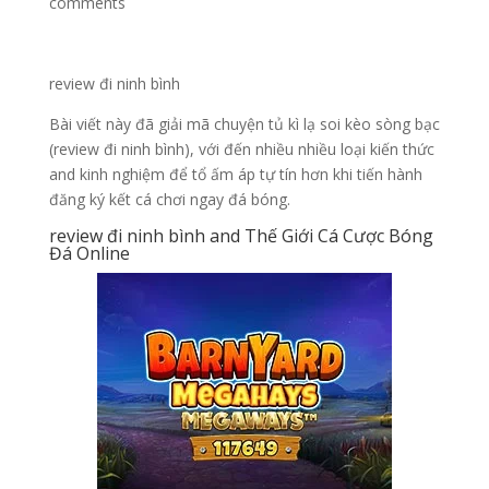
comments
review đi ninh bình
Bài viết này đã giải mã chuyện tủ kì lạ soi kèo sòng bạc
(review đi ninh bình), với đến nhiều nhiều loại kiến thức
and kinh nghiệm để tổ ấm áp tự tín hơn khi tiến hành
đăng ký kết cá chơi ngay đá bóng.
review đi ninh bình and Thế Giới Cá Cược Bóng
Đá Online