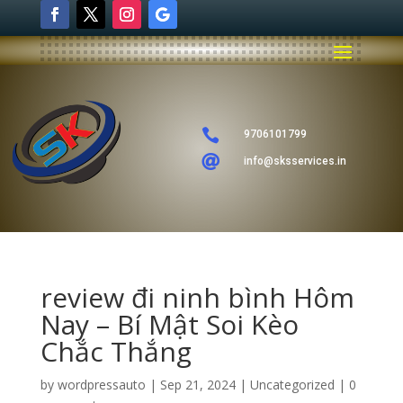

9706101799

info@sksservices.in
review đi ninh bình Hôm
Nay – Bí Mật Soi Kèo
Chắc Thắng
by
wordpressauto
|
Sep 21, 2024
|
Uncategorized
|
0