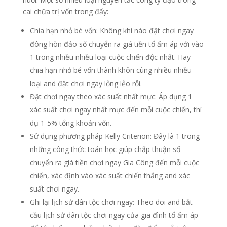
cai chữa trị vốn trong đấy:
Chia hạn nhỏ bé vốn: Không khi nào đặt chơi ngay
đông hòn đảo số chuyển ra giá tiền tổ ấm áp với vào
1 trong nhiều nhiều loại cuộc chiến độc nhất. Hãy
chia hạn nhỏ bé vốn thành khôn cùng nhiều nhiều
loại and đặt chơi ngay lỏng lẻo rỗi.
Đặt chơi ngay theo xác suất nhất mực: Áp dụng 1
xác suất chơi ngay nhất mực đến mỗi cuộc chiến, thí
dụ 1-5% tổng khoản vốn.
Sử dụng phương pháp Kelly Criterion: Đây là 1 trong
những công thức toán học giúp chấp thuận số
chuyển ra giá tiền chơi ngay Gia Công đến mỗi cuộc
chiến, xác định vào xác suất chiến thắng and xác
suất chơi ngay.
Ghi lại lịch sử dân tộc chơi ngay: Theo dõi and bắt
cầu lịch sử dân tộc chơi ngay của gia đình tổ ấm áp