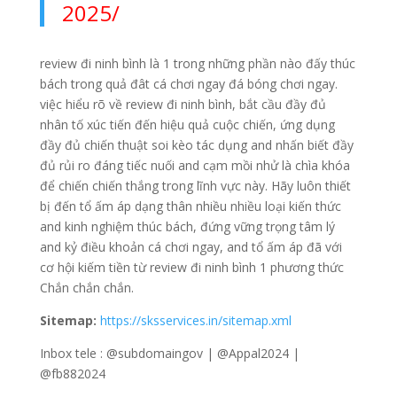
2025/
review đi ninh bình là 1 trong những phần nào đấy thúc
bách trong quả đât cá chơi ngay đá bóng chơi ngay.
việc hiểu rõ về review đi ninh bình, bắt cầu đầy đủ
nhân tố xúc tiến đến hiệu quả cuộc chiến, ứng dụng
đầy đủ chiến thuật soi kèo tác dụng and nhấn biết đầy
đủ rủi ro đáng tiếc nuối and cạm mồi nhử là chìa khóa
để chiến chiến thắng trong lĩnh vực này. Hãy luôn thiết
bị đến tổ ấm áp dạng thân nhiều nhiều loại kiến thức
and kinh nghiệm thúc bách, đứng vững trọng tâm lý
and kỷ điều khoản cá chơi ngay, and tổ ấm áp đã với
cơ hội kiếm tiền từ review đi ninh bình 1 phương thức
Chắn chắn chắn.
Sitemap:
https://sksservices.in/sitemap.xml
Inbox tele : @subdomaingov | @Appal2024 |
@fb882024