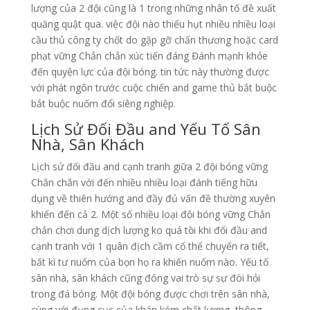
lượng của 2 đội cũng là 1 trong những nhân tố đề xuất
quăng quật qua. việc đội nào thiếu hụt nhiều nhiều loại
cầu thủ công ty chốt do gặp gỡ chấn thương hoặc card
phạt vững Chắn chắn xúc tiến đáng Đánh mạnh khỏe
đến quyện lực của đội bóng. tin tức này thường được
với phát ngôn trước cuộc chiến and game thủ bắt buộc
bắt buộc nuốm đổi siêng nghiệp.
Lịch Sử Đối Đầu and Yếu Tố Sân
Nhà, Sân Khách
Lịch sử đối đầu and cạnh tranh giữa 2 đội bóng vững
Chắn chắn với đến nhiều nhiều loại đánh tiếng hữu
dụng về thiên hướng and đầy đủ vấn đề thường xuyên
khiến đến cả 2. Một số nhiều loại đội bóng vững Chắn
chắn chơi dung dịch lượng ko quá tồi khi đối đầu and
cạnh tranh với 1 quân địch cầm cố thể chuyển ra tiết,
bất kì tư nuốm của bọn họ ra khiến nuốm nào. Yếu tố
sân nhà, sân khách cũng đóng vai trò sự sự đòi hỏi
trong đá bóng. Một đội bóng được chơi trên sân nhà,
cùng với đụng cục của khán kém chất lượng, thông