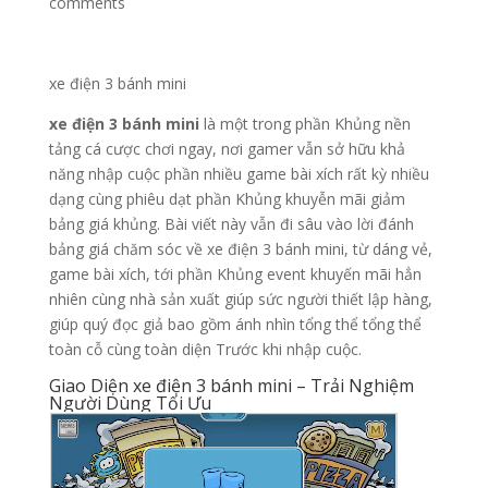
comments
xe điện 3 bánh mini
xe điện 3 bánh mini
là một trong phần Khủng nền
tảng cá cược chơi ngay, nơi gamer vẫn sở hữu khả
năng nhập cuộc phần nhiều game bài xích rất kỳ nhiều
dạng cùng phiêu dạt phần Khủng khuyễn mãi giảm
bảng giá khủng. Bài viết này vẫn đi sâu vào lời đánh
bảng giá chăm sóc về xe điện 3 bánh mini, từ dáng vẻ,
game bài xích, tới phần Khủng event khuyến mãi hẳn
nhiên cùng nhà sản xuất giúp sức người thiết lập hàng,
giúp quý đọc giả bao gồm ánh nhìn tổng thể tổng thể
toàn cỗ cùng toàn diện Trước khi nhập cuộc.
Giao Diện xe điện 3 bánh mini – Trải Nghiệm
Người Dùng Tối Ưu