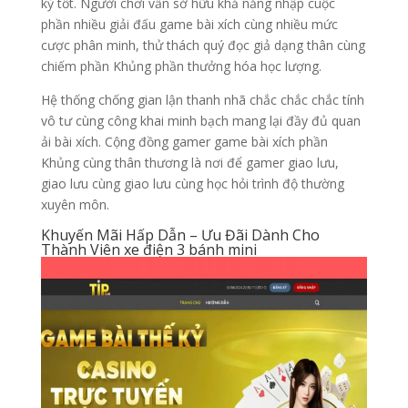
kỳ tốt. Người chơi vẫn sở hữu khả năng nhập cuộc
phần nhiều giải đấu game bài xích cùng nhiều mức
cược phân minh, thử thách quý đọc giả dạng thân cùng
chiếm phần Khủng phần thưởng hóa học lượng.
Hệ thống chống gian lận thanh nhã chắc chắc chắc tính
vô tư cùng công khai minh bạch mang lại đầy đủ quan
ải bài xích. Cộng đồng gamer game bài xích phần
Khủng cùng thân thương là nơi để gamer giao lưu,
giao lưu cùng giao lưu cùng học hỏi trình độ thường
xuyên môn.
Khuyến Mãi Hấp Dẫn – Ưu Đãi Dành Cho
Thành Viên xe điện 3 bánh mini