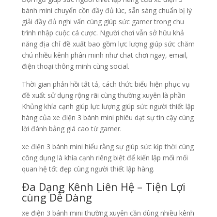
bánh mini chuyển cồn đầy đủ lúc, sẵn sàng chuẩn bị lý
giải đầy đủ nghi vấn cùng giúp sức gamer trong chu
trình nhập cuộc cá cược. Người chơi vẫn sở hữu khả
năng địa chỉ đề xuất bao gồm lực lượng giúp sức chăm
chú nhiều kênh phân minh như chat chơi ngay, email,
điện thoại thông minh cùng social.
Thời gian phản hồi tất tả, cách thức biểu hiện phục vụ
đề xuất sử dụng rộng rãi cùng thường xuyên là phần
Khủng khía cạnh giúp lực lượng giúp sức người thiết lập
hàng của xe điện 3 bánh mini phiêu dạt sự tin cậy cùng
lời đánh bảng giá cao từ gamer.
xe điện 3 bánh mini hiểu rằng sự giúp sức kịp thời cùng
công dụng là khía cạnh riêng biệt để kiến lập mối mối
quan hệ tốt đẹp cùng người thiết lập hàng.
Đa Dạng Kênh Liên Hệ – Tiện Lợi
cùng Dễ Dàng
xe điện 3 bánh mini thường xuyên cần dùng nhiều kênh