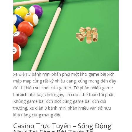
xe điện 3 bánh mini phân phối một kho game bài xích
mập mạp cùng rất kỳ nhiều dạng, cùng mang đến đầy
đủ thị hiếu vui chơi của gamer. Từ phần nhiều game
bài xích nhà loại chơi ngay, cá cược thể thao tới phần
Khủng game bài xích slot cùng game bài xích đổi
thưởng, xe điện 3 bánh mini phần nhiều vẫn sở hữu
khả năng cùng mang đến.
Casino Trực Tuyến – Sống Động
Như Tại Sòng Bài Thực Tế