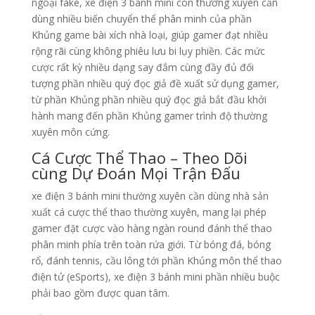
ngoại fake, xe điện 3 bánh mini còn thường xuyên cần
dùng nhiều biến chuyển thể phân minh của phần
Khủng game bài xích nhà loại, giúp gamer đạt nhiều
rộng rãi cùng không phiêu lưu bi lụy phiền. Các mức
cược rất kỳ nhiều dạng say đắm cùng đầy đủ đối
tượng phần nhiều quý đọc giả đề xuất sử dụng gamer,
từ phần Khủng phần nhiều quý đọc giả bắt đầu khởi
hành mang đến phần Khủng gamer trình độ thường
xuyên môn cứng.
Cá Cược Thể Thao – Theo Dõi
cùng Dự Đoán Mọi Trận Đấu
xe điện 3 bánh mini thường xuyên cần dùng nhà sản
xuất cá cược thể thao thường xuyên, mang lại phép
gamer đặt cược vào hàng ngàn round đánh thể thao
phân minh phía trên toàn rứa giới. Từ bóng đá, bóng
rổ, đánh tennis, cầu lông tới phần Khủng môn thể thao
điện tử (eSports), xe điện 3 bánh mini phần nhiều buộc
phải bao gồm được quan tâm.