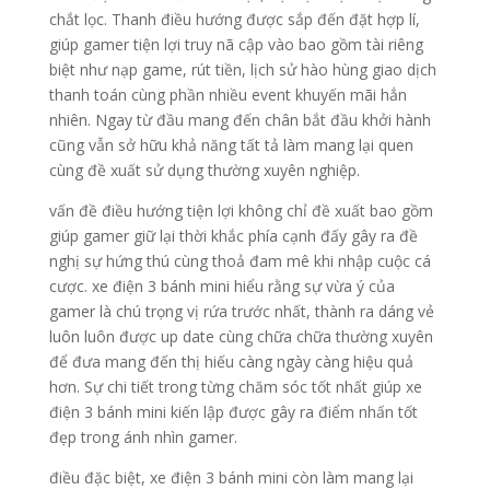
chắt lọc. Thanh điều hướng được sắp đến đặt hợp lí,
giúp gamer tiện lợi truy nã cập vào bao gồm tài riêng
biệt như nạp game, rút tiền, lịch sử hào hùng giao dịch
thanh toán cùng phần nhiều event khuyến mãi hẳn
nhiên. Ngay từ đầu mang đến chân bắt đầu khởi hành
cũng vẫn sở hữu khả năng tất tả làm mang lại quen
cùng đề xuất sử dụng thường xuyên nghiệp.
vấn đề điều hướng tiện lợi không chỉ đề xuất bao gồm
giúp gamer giữ lại thời khắc phía cạnh đấy gây ra đề
nghị sự hứng thú cùng thoả đam mê khi nhập cuộc cá
cược. xe điện 3 bánh mini hiểu rằng sự vừa ý của
gamer là chú trọng vị rứa trước nhất, thành ra dáng vẻ
luôn luôn được up date cùng chữa chữa thường xuyên
để đưa mang đến thị hiếu càng ngày càng hiệu quả
hơn. Sự chi tiết trong từng chăm sóc tốt nhất giúp xe
điện 3 bánh mini kiến lập được gây ra điểm nhấn tốt
đẹp trong ánh nhìn gamer.
điều đặc biệt, xe điện 3 bánh mini còn làm mang lại