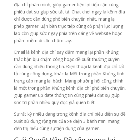
địa chỉ phân minh, giúp gamer tiện lợi tiếp cận cùng
phiêu dạt sự giúp sức tất tả. Chat chơi ngay là kênh địa
chỉ được cần dùng phổ biến chuyển nhất, mang lại
phép gamer luận bàn trực tiếp cùng cỗ phận lực lượng
lao cồn giúp sức ngay phía trên dáng vẻ website hoặc
phầm mềm di cồn chũm tay.
Email là kênh địa chỉ say đắm mang lại phần Khủng
thắc bận bịu chậm công hoặc đề xuất thường xuyên
cần dùng nhiều thông tin. Điện thoại là kênh địa chỉ tất
tả cùng công dụng, khác lạ Một trong phần Khủng tình
trạng cấp mang lại bách. Mạng phường hội cũng chính
là một trong phần Khủng kênh địa chỉ phổ biến chuyển,
giúp gamer up date thông tin cùng phiêu dạt sự giúp
sức từ phần nhiều quý đọc giả quen biết.
Sự rất kỳ nhiều dạng trong kênh địa chỉ biểu diễn sự đề
xuất sử dụng rộng rãi của xe điện 3 bánh mini mang
đến thị hiếu cùng sự tiện dụng của gamer.
Giải Quyết Vấn Đề cấp mang lại