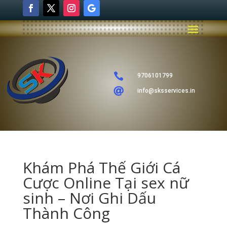

9706101799

info@sksservices.in
Khám Phá Thế Giới Cá
Cược Online Tại sex nữ
sinh – Nơi Ghi Dấu
Thành Công