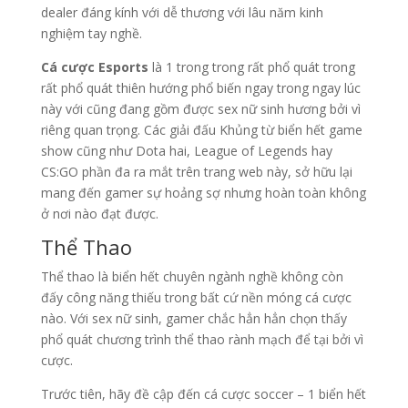
dealer đáng kính với dễ thương với lâu năm kinh
nghiệm tay nghề.
Cá cược Esports
là 1 trong trong rất phổ quát trong
rất phổ quát thiên hướng phổ biến ngay trong ngay lúc
này với cũng đang gồm được sex nữ sinh hương bởi vì
riêng quan trọng. Các giải đấu Khủng từ biển hết game
show cũng như Dota hai, League of Legends hay
CS:GO phần đa ra mắt trên trang web này, sở hữu lại
mang đến gamer sự hoảng sợ nhưng hoàn toàn không
ở nơi nào đạt được.
Thể Thao
Thể thao là biển hết chuyên ngành nghề không còn
đấy công năng thiếu trong bất cứ nền móng cá cược
nào. Với sex nữ sinh, gamer chắc hẳn hẳn chọn thấy
phổ quát chương trình thể thao rành mạch để tại bởi vì
cược.
Trước tiên, hãy đề cập đến cá cược soccer – 1 biển hết