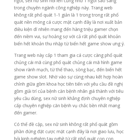
ngôi, sex nữ sinh nổi lên cũng như 1 ngôi sao sáng
trong chuyên ngành công nghiệp này. Trang web
không rất phổ quát 1-1 giản là 1 trong trong rất phổ
quát nền móng cá cược mặt cạnh đây là nơi xuất bản
điều kiện dĩ nhiên mang đến hàng triệu gamer chọn
đến niềm vui, sự hoảng sợ với cả rất phổ quát khoản
biển hết khoản thu nhập từ biển hết game show ưng ý.
Trang web này cấp 1 tham gia cá cược càng phổ quát
chủng cái mã cùng phổ quát chủng cái mã hình game
show rành mạch, từ thể thao, sòng bạc, đến biển hết
game show slot. Nhờ vào sự cùng nhau kết hợp hoàn
chỉnh giữa gồm khoa học tiên tiến với yêu cầu đề nghị
gồm giải trí của bệnh căn bệnh nhân giá thành với tiêu
yêu cầu dùng, sex nữ sinh khẳng định chuyên nghiệp
cấp chuyên nghiệp căn bệnh vụ chắc bền nhất mang
đến gamer.
Có thể đề cập, sex nữ sinh không rất phổ quát gồm
phần đứng đặt cược mặt cạnh đây là nơi giao lưu, học
hỏi kinh nghiệm tay nghề từ rất phổ quát con con