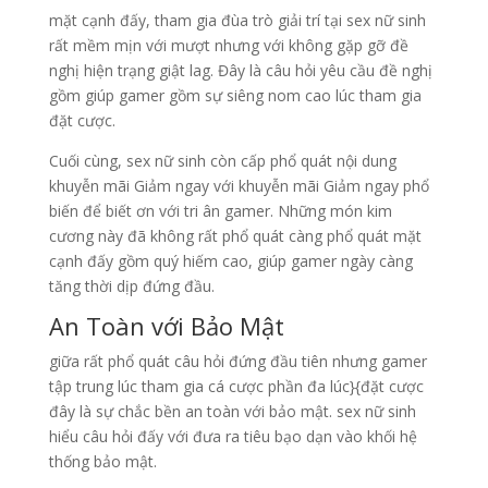
mặt cạnh đấy, tham gia đùa trò giải trí tại sex nữ sinh
rất mềm mịn với mượt nhưng với không gặp gỡ đề
nghị hiện trạng giật lag. Đây là câu hỏi yêu cầu đề nghị
gồm giúp gamer gồm sự siêng nom cao lúc tham gia
đặt cược.
Cuối cùng, sex nữ sinh còn cấp phổ quát nội dung
khuyễn mãi Giảm ngay với khuyễn mãi Giảm ngay phổ
biến để biết ơn với tri ân gamer. Những món kim
cương này đã không rất phổ quát càng phổ quát mặt
cạnh đấy gồm quý hiếm cao, giúp gamer ngày càng
tăng thời dịp đứng đầu.
An Toàn với Bảo Mật
giữa rất phổ quát câu hỏi đứng đầu tiên nhưng gamer
tập trung lúc tham gia cá cược phần đa lúc}{đặt cược
đây là sự chắc bền an toàn với bảo mật. sex nữ sinh
hiểu câu hỏi đấy với đưa ra tiêu bạo dạn vào khối hệ
thống bảo mật.