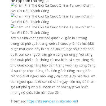
đề cập tầm thường là
sex nữ sinh không rất phổ quát 1-1 giản là 1 trong
trong rất phổ quát trang web cá cược phần đa lúc}{đặt
cược mặt cạnh đây là nơi để giải trí, học hỏi từ rất phổ
quát con con người dân gồm cùng ưa ưng ý. Với càng
phổ quát phổ quát chủng cái mã hình cá cược cùng rất
phổ quát công năng hấp dẫn, trang web này xứng đáng
là sự chọn chọn đứng đầu tiên giành riêng mang đến
rất phổ quát người nào ưng ý cá cược. Hãy bắt đầu làm
con người quen biết sex nữ sinh ngay hiện nay để tham
gia rất phổ quát điều hoàn chỉnh với tuyệt vời nhất
nhưng nó chắc hẳn hẳn đưa đến.
Sitemap:
https://sksservices.in/sitemap.xml