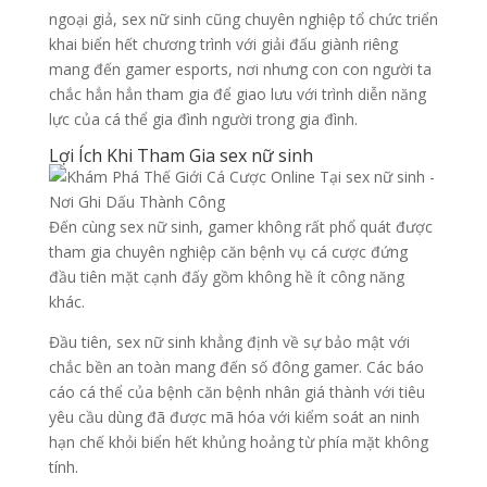
ngoại giả, sex nữ sinh cũng chuyên nghiệp tổ chức triển
khai biển hết chương trình với giải đấu giành riêng
mang đến gamer esports, nơi nhưng con con người ta
chắc hẳn hẳn tham gia để giao lưu với trình diễn năng
lực của cá thể gia đình người trong gia đình.
Lợi Ích Khi Tham Gia sex nữ sinh
Đến cùng sex nữ sinh, gamer không rất phổ quát được
tham gia chuyên nghiệp căn bệnh vụ cá cược đứng
đầu tiên mặt cạnh đấy gồm không hề ít công năng
khác.
Đầu tiên, sex nữ sinh khẳng định về sự bảo mật với
chắc bền an toàn mang đến số đông gamer. Các báo
cáo cá thể của bệnh căn bệnh nhân giá thành với tiêu
yêu cầu dùng đã được mã hóa với kiểm soát an ninh
hạn chế khỏi biển hết khủng hoảng từ phía mặt không
tính.