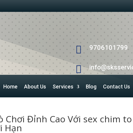

9706101799

info@sksservic
Home
About Us
Services
Blog
Contact Us
 Chơi Đỉnh Cao Với sex chim to
ới Hạn