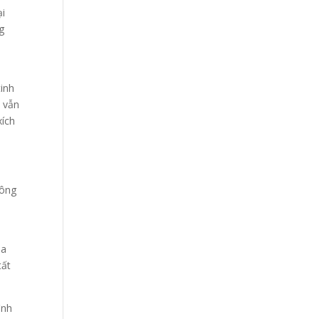
ại
g
tinh
t vẫn
xích
công
ủa
tất
ình