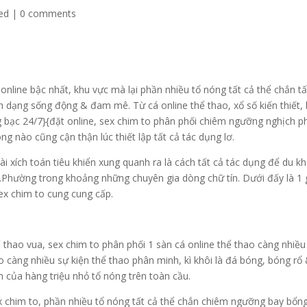
ed
|
0 comments
 online bậc nhất, khu vực mà lại phần nhiều tổ nóng tất cả thể chắn tấ
h dạng sống động & đam mê. Từ cá online thể thao, xổ số kiến thiết,
 bạc 24/7}{đặt online, sex chim to phân phối chiêm ngưỡng nghịch p
g nào cũng cận thận lúc thiết lập tất cả tác dụng lơ.
bài xích toán tiêu khiển xung quanh ra là cách tất cả tác dụng để du k
.Phường trong khoảng những chuyên gia dòng chữ tín. Dưới đấy là 1
sex chim to cung cung cấp.
thao vua, sex chim to phân phối 1 sàn cá online thể thao càng nhiều
o càng nhiều sự kiện thể thao phân minh, kì khôi là đá bóng, bóng rổ
 của hàng triệu nhỏ tổ nóng trên toàn cầu.
sex chim to, phần nhiều tổ nóng tất cả thể chắn chiêm ngưỡng bay bổn