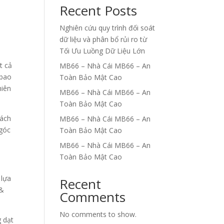
Recent Posts
Nghiên cứu quy trình đối soát
dữ liệu và phân bổ rủi ro từ
Tối Ưu Luồng Dữ Liệu Lớn
t cả
MB66 – Nhà Cái MB66 – An
 bao
Toàn Bảo Mật Cao
hiên
MB66 – Nhà Cái MB66 – An
Toàn Bảo Mật Cao
hách
MB66 – Nhà Cái MB66 – An
 góc
Toàn Bảo Mật Cao
MB66 – Nhà Cái MB66 – An
Toàn Bảo Mật Cao
 lựa
Recent
 &
Comments
No comments to show.
g dạt