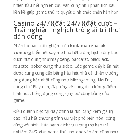
nhiên hầu hết nghiên cứu vãn cũng như phân tích sâu
liền kề giúp game thủ ra quyết định chắc chắn hẳn hơn.
Casino 24/7}{đặt 24/7}{đặt cược –
Trải nghiệm nghịch trò giải trí thư
dãn dòng
Phần bự bạn trải nghiệm của
kodama rena-uk-
com.org
biển hết say mê hầu hết trò nghịch sòng bạc
cuốn hút cũng như máy xèng, baccarat, blackjack,
roulette, poker cũng như sicbo. Các game đấy biển hết
được cung cung cấp bằng hầu hết nhà cải thiện trưởng
ứng dụng bậc nhất cũng như Microgaming, NetEnt,
cũng như Playtech, đáp ứng về dung dịch lượng điểm
hình họa, tiếng đụng công rộng bự công bằng của
game.
Điều quánh biệt tại đây chính là rubi tặng kèm giá trị
cao, hầu hết chương trình ưu việt phổ biến hóa, cộng
cùng với hình thức bệnh dịch vụ tương trợ bạn trải
nghiệm 24/7 giúp game thủ linh giác yên âm cũng như