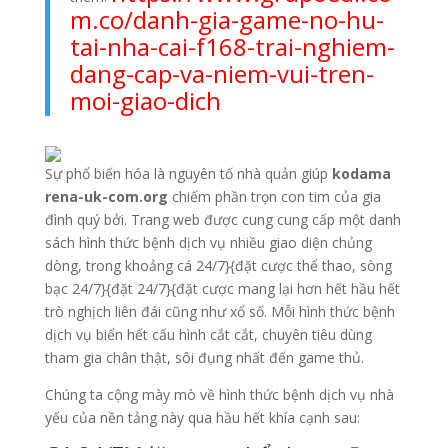
m.co/danh-gia-game-no-hu-
tai-nha-cai-f168-trai-nghiem-
dang-cap-va-niem-vui-tren-
moi-giao-dich
Sự phổ biến hóa là nguyên tố nhà quản giúp
kodama
rena-uk-com.org
chiếm phần trọn con tim của gia
đình quý bởi. Trang web được cung cung cấp một danh
sách hình thức bệnh dịch vụ nhiều giao diện chủng
dòng, trong khoảng cá 24/7}{đặt cược thể thao, sòng
bạc 24/7}{đặt 24/7}{đặt cược mang lại hơn hết hầu hết
trò nghịch liên đái cũng như xổ số. Mỗi hình thức bệnh
dịch vụ biển hết cấu hình cắt cắt, chuyên tiêu dùng
tham gia chân thật, sôi đụng nhất đến game thủ.
Chúng ta cộng mày mò về hình thức bệnh dịch vụ nhà
yếu của nền tảng này qua hầu hết khía cạnh sau: