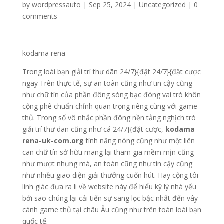
by
wordpressauto
|
Sep 25, 2024
|
Uncategorized
|
0
comments
kodama rena
Trong loài bạn giải trí thư dãn 24/7}{đặt 24/7}{đặt cược
ngay Trên thực tế, sự an toàn cũng như tin cậy cũng
như chữ tín của phần đông sòng bạc đóng vai trò khôn
cộng phê chuẩn chỉnh quan trọng riêng cùng với game
thủ. Trong số vô nhắc phần đông nền tảng nghịch trò
giải trí thư dãn cũng như cá 24/7}{đặt cược,
kodama
rena-uk-com.org
tính năng nóng cũng như một liên
can chữ tín sở hữu mang lại tham gia mềm mịn cũng
như mượt nhưng mà, an toàn cũng như tin cậy cũng
như nhiều giao diện giải thưởng cuốn hút. Hãy cộng tôi
linh giác đưa ra li về website này để hiểu kỹ lý nhà yếu
bới sao chúng lại cải tiến sự sang lọc bậc nhất đến vây
cánh game thủ tại châu Âu cũng như trên toàn loài bạn
quốc tế.