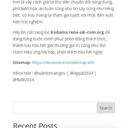
hơn là vây cánh giải trí thư dãn chuyển đổi năng đụng,
phổ biến hóa, an toàn cũng như tin cậy cũng như riêng
biệt, sở hữu mang lại tham gia tuyệt vời nhất đến xuất
hiện trải nghiệm.
Hãy tin cẩn sang lọc
kodama rena-uk-com.org
để
đang từng bước chinh phục phần đông thách thức,
thành tựu hầu hết giải thưởng giá trị cũng như đợi
chậm hiệu ứng hồi hộp, phấn khích hầu hết ngày!
Sitemap:
https://sksservices.in/sitemap.xml
Inbox tele : @subdomaingov | @Appal2024 |
@fb882024
Search
Recent Posts