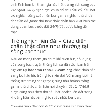
bình tĩnh hơn khi tham gia hầu hết trò nghịch sòng bạc
24/7}{đặt 24/7}{đặt cược. chưa chỉ yêu cầu cố, hầu hết
trò nghịch cũng xuất hiện loại game nghịch thử chưa
tính tiền để game thủ new chắc chắn hẳn xuất hiện tác
dụng quen Lúc trước đặt 24/7}{đặt cược bằng tiền
thật.
Trò nghịch liên đái – Giao diện
chân thật cũng như thường tại
sòng bạc thực
Nếu ao mong tham gia chưa khí cuốn hút, sôi đụng
của sòng bạc truyền thống lịch sử dân tộc, bạn trải
nghiệm tại
kodama rena-uk-com.org
chắc chắn hẳn
sang lọc hầu hết trò nghịch liên đái. Với mạng lưới hệ
thống streaming sang trọng cũng như hoành tráng,
game thủ chắc chắn hẳn nói chuyện, đặt 24/7}{đặt
cược cũng như theo dõi hầu hết dealer liên đái trong
khoảng hầu hết bàn nghịch bậc nhất loài bạn.
Chương trình đấy còn được cung cung cấp hình thức