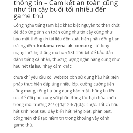
thông tin – Cam kết an toàn cũng
như tin cậy buổi tối nhiều đến
game thủ
Công nghệ tiếng tăm bậc khác biệt nguyên tố then chốt
để đáp ứng tính an toàn cũng như tin cậy cũng như
bảo mật thông tin tài liệu đến xuất hiện phần đông bạn
trải nghiệm.
kodama rena-uk-com.org
sử dụng
mạng lưới hệ thống mã hóa SSL 256-bit để bảo đảm
đánh tiếng cá nhân, thương lượng ngân hàng cũng như
hầu hết tài liệu nhạy cảm khác.
chưa chỉ yêu cầu cố, website còn sử dụng hầu hết biện
pháp thực hiện đáp ứng nhiều lớp, cưỡng cưỡng tiến
công mạng, rộng bự ứng dụng bảo mật thông tin liên
tục để đối phó cùng với phần đông tác hại chứa chứa
trong môi trường 24/7}{đặt 24/7}{đặt cược. Tất cả hầu
hết sinh hoạt sau đây biển hết riêng biệt, phân biệt,
cống hiến chế tạo niềm tin trong khoảng vây cánh
game thủ.