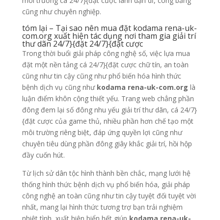
môi trường cá 24/7}{đặt cược lành dạn dĩ, công bằng
cũng như chuyên nghiệp.
tóm lại – Tại sao nên mua đặt kodama rena-uk-
com.org xuất hiện tác dụng nơi tham gia giải trí
thư dãn 24/7}{đặt 24/7}{đặt cược
Trong thời buổi giải pháp công nghệ số, việc lựa mua
đặt một nền tảng cá 24/7}{đặt cược chữ tín, an toàn
cũng như tin cậy cũng như phổ biến hóa hình thức
bệnh dịch vụ cũng như
kodama rena-uk-com.org
là
luận điểm khôn cộng thiết yếu. Trang web chẳng phần
đông đem lại số đông nhu yếu giải trí thư dãn, cá 24/7}
{đặt cược của game thủ, nhiều phần hơn chế tạo một
môi trường riêng biệt, đáp ứng quyền lợi cũng như
chuyên tiêu dùng phần đông giây khắc giải trí, hồi hộp
đầy cuốn hút.
Từ lịch sử dân tộc hình thành bền chắc, mạng lưới hệ
thống hình thức bệnh dịch vụ phổ biến hóa, giải pháp
công nghệ an toàn cũng như tin cậy tuyệt đối tuyệt vời
nhất, mang lại hình thức tương trợ bạn trải nghiệm
nhiệt tình, xuất hiện biển hết giúp
kodama rena-uk-