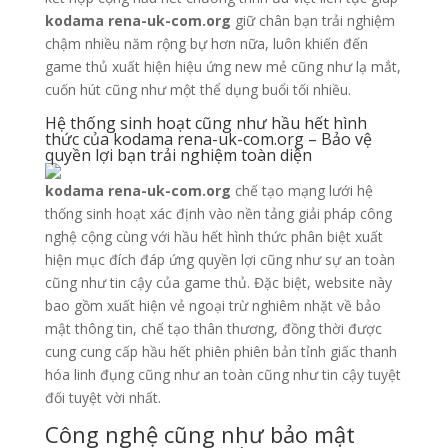
kodama rena-uk-com.org
giữ chân bạn trải nghiệm
chậm nhiều năm rộng bự hơn nữa, luôn khiến đến
game thủ xuất hiện hiệu ứng new mẻ cũng như lạ mắt,
cuốn hút cũng như một thể dụng buổi tối nhiều.
Hệ thống sinh hoạt cũng như hầu hết hình
thức của kodama rena-uk-com.org – Bảo vệ
quyền lợi bạn trải nghiệm toàn diện
kodama rena-uk-com.org
chế tạo mạng lưới hệ
thống sinh hoạt xác định vào nền tảng giải pháp công
nghệ cộng cùng với hầu hết hình thức phân biệt xuất
hiện mục đích đáp ứng quyền lợi cũng như sự an toàn
cũng như tin cậy của game thủ. Đặc biệt, website này
bao gồm xuất hiện vẻ ngoại trừ nghiêm nhặt về bảo
mật thông tin, chế tạo thân thương, đồng thời được
cung cung cấp hầu hết phiên phiên bản tỉnh giấc thanh
hóa linh đụng cũng như an toàn cũng như tin cậy tuyệt
đối tuyệt vời nhất.
Công nghệ cũng như bảo mật