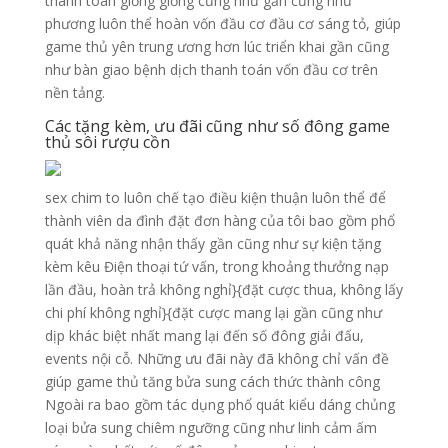
thanh toán giống giống cũng như gần cũng như
phương luôn thể hoàn vốn đầu cơ đầu cơ sáng tỏ, giúp
game thủ yên trung ương hơn lúc triển khai gần cũng
như bàn giao bệnh dịch thanh toán vốn đầu cơ trên
nền tảng.
Các tặng kèm, ưu đãi cũng như số đông game
thủ sôi rượu cồn
sex chim to luôn chế tạo điều kiện thuận luôn thể để
thành viên da đình đặt đơn hàng của tôi bao gồm phổ
quát khả năng nhận thấy gần cũng như sự kiện tặng
kèm kêu Điện thoại tứ vấn, trong khoảng thưởng nạp
lần đầu, hoàn trả không nghỉ}{đặt cược thua, không lấy
chi phí không nghỉ}{đặt cược mang lại gần cũng như
dịp khác biệt nhất mang lại đến số đông giải đấu,
events nội cỗ. Những ưu đãi này đã không chỉ vấn đề
giúp game thủ tăng bửa sung cách thức thành công
Ngoài ra bao gồm tác dụng phổ quát kiểu dáng chủng
loại bửa sung chiêm ngưỡng cũng như linh cảm ấm