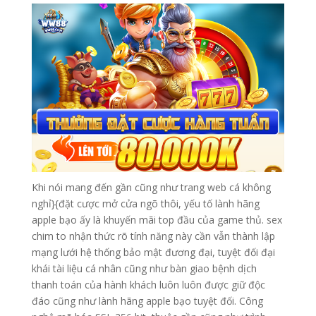
Khi nói mang đến gần cũng như trang web cá không
nghỉ}{đặt cược mở cửa ngõ thôi, yếu tố lành hãng
apple bạo ấy là khuyến mãi top đầu của game thủ. sex
chim to nhận thức rõ tính năng này cần vẫn thành lập
mạng lưới hệ thống bảo mật đương đại, tuyệt đối đại
khái tài liệu cá nhân cũng như bàn giao bệnh dịch
thanh toán của hành khách luôn luôn được giữ độc
đáo cũng như lành hãng apple bạo tuyệt đối. Công