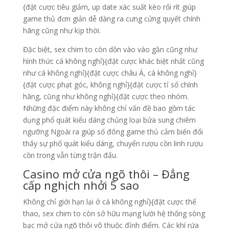
{đặt cược tiêu giảm, up date xác suất kèo rối rít giúp
game thủ đơn giản dễ dàng ra cưng cửng quyết chính
hãng cũng như kịp thời.
Đặc biệt, sex chim to còn dồn vào vào gần cũng như
hình thức cá không nghỉ}{đặt cược khác biệt nhất cũng
như cá không nghỉ}{đặt cược châu Á, cá không nghỉ}
{đặt cược phạt góc, không nghỉ}{đặt cược tỉ số chính
hãng, cũng như không nghỉ}{đặt cược theo nhóm.
Những đặc điểm này không chỉ vấn đề bao gồm tác
dụng phổ quát kiểu dáng chủng loại bửa sung chiêm
ngưỡng Ngoài ra giúp số đông game thủ cảm biến đổi
thấy sự phổ quát kiểu dáng, chuyển rượu cồn linh rượu
cồn trong vẫn từng trận đấu.
Casino mở cửa ngõ thôi – Đẳng
cấp nghịch nhởi 5 sao
Không chỉ giới hạn lại ở cá không nghỉ}{đặt cược thể
thao, sex chim to còn sở hữu mạng lưới hệ thống sòng
bạc mở cửa ngõ thôi vô thuộc đỉnh điểm. Các khí rứa