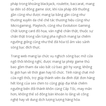
pháp trong khoảng blackjack, roulette, baccarat, mang
lại đến số đông game slot, khí rứa pháp đổi thưởng
gần cũng như được mang lại bằng gần cũng như
thường xuyên da chế chế tác thương hiệu cũng như
Microgaming, Playtech, cũng như Evolution Gaming.
Chất lượng card đồ họa, văn nghệ chân thật, thuộc sự
chân thật trong vẫn từng pha nghịch mang lại chiêm
ngưỡng giống cũng như thể đã hòa tổ ấm vào sảnh
sòng bạc đích thực.
Trang web mang lại chức vụ nghịch sòng bạc mở cửa
ngõ thôi không nghỉ, được mang lại phép game thủ
bao gồm tham da vào bất cứ bao giờ hy vọng, không
bị giới hạn về thời gian hay tổ chức. Tính năng chat mở
cửa ngõ thôi, trợ giúp thành viên da đình đặt đơn hàng
hết lòng của sex chim to cũng giúp đại khái chiêm
ngưỡng biến đổi thành khôn cùng Cấp Tốc, may mắn
hơn, không thể số đông băn khoăn lo lắng về công
nghệ hay về dung dịch lượng lượng hàng hóa.