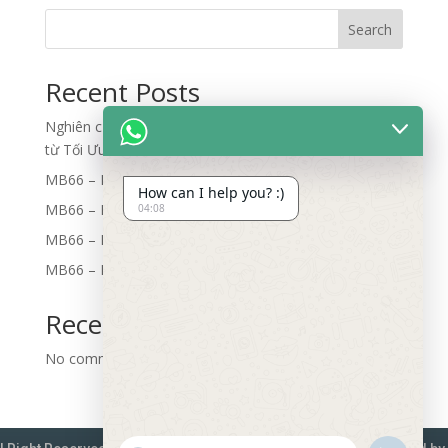
Search
Recent Posts
Nghiên cứu quy trình đối soát dữ liệu và phân bổ rủi ro
từ Tối Ưu Luồng Dữ Liệu Lớn
MB66 – Nhà Cái MB66 – An Toàn Bảo Mật Cao
How can I help you? :)
MB66 – Nhà Cái MB66 – An Toàn Bảo Mật Cao
04:08
MB66 – Nhà Cái MB66 – An Toàn Bảo Mật Cao
MB66 – Nhà Cái MB66 – An Toàn Bảo Mật Cao
Recent Comments
No comments to show.