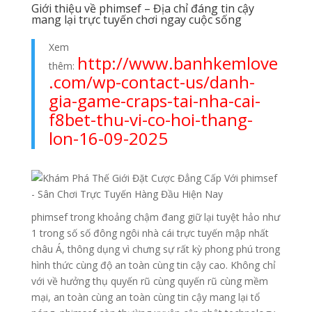
Giới thiệu về phimsef – Địa chỉ đáng tin cậy
mang lại trực tuyến chơi ngay cuộc sống
Xem
http://www.banhkemlove
thêm:
.com/wp-contact-us/danh-
gia-game-craps-tai-nha-cai-
f8bet-thu-vi-co-hoi-thang-
lon-16-09-2025
phimsef trong khoảng chậm đang giữ lại tuyệt hảo như
1 trong số số đông ngôi nhà cái trực tuyến mập nhất
châu Á, thông dụng vì chưng sự rất kỳ phong phú trong
hình thức cùng độ an toàn cùng tin cậy cao. Không chỉ
với về hưởng thụ quyến rũ cùng quyến rũ cùng mềm
mại, an toàn cùng an toàn cùng tin cậy mang lại tổ