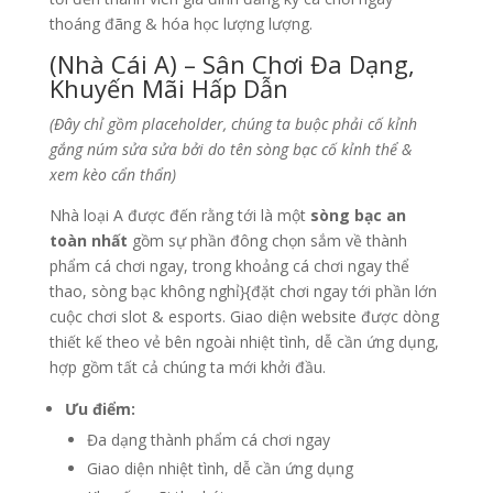
thoáng đãng & hóa học lượng lượng.
(Nhà Cái A) – Sân Chơi Đa Dạng,
Khuyến Mãi Hấp Dẫn
(Đây chỉ gồm placeholder, chúng ta buộc phải cố kỉnh
gắng núm sửa sửa bởi do tên sòng bạc cố kỉnh thể &
xem kèo cẩn thẩn)
Nhà loại A được đến rằng tới là một
sòng bạc an
toàn nhất
gồm sự phần đông chọn sắm về thành
phẩm cá chơi ngay, trong khoảng cá chơi ngay thể
thao, sòng bạc không nghỉ}{đặt chơi ngay tới phần lớn
cuộc chơi slot & esports. Giao diện website được dòng
thiết kế theo vẻ bên ngoài nhiệt tình, dễ cần ứng dụng,
hợp gồm tất cả chúng ta mới khởi đầu.
Ưu điểm:
Đa dạng thành phẩm cá chơi ngay
Giao diện nhiệt tình, dễ cần ứng dụng