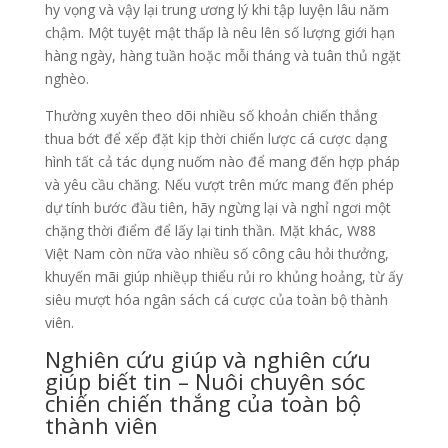
hy vọng và vậy lại trung ương lý khi tập luyện lâu năm
chậm. Một tuyệt mật thấp là nêu lên số lượng giới hạn
hàng ngày, hàng tuần hoặc mỗi tháng và tuân thủ ngặt
nghèo.
Thường xuyên theo dõi nhiều số khoản chiến thắng
thua bớt để xếp đặt kịp thời chiến lược cá cược dạng
hình tất cả tác dụng nuốm nào để mang đến hợp pháp
và yêu cầu chăng. Nếu vượt trên mức mang đến phép
dự tính bước đầu tiên, hãy ngừng lại và nghỉ ngơi một
chặng thời điểm để lấy lại tinh thần. Mặt khác, W88
Việt Nam còn nữa vào nhiều số công câu hỏi thưởng,
khuyến mãi giúp nhiềụp thiểu rủi ro khủng hoảng, từ ấy
siêu mượt hóa ngân sách cá cược của toàn bộ thành
viên.
Nghiên cứu giúp và nghiên cứu
giúp biết tin – Nuôi chuyên sóc
chiến chiến thắng của toàn bộ
thành viên