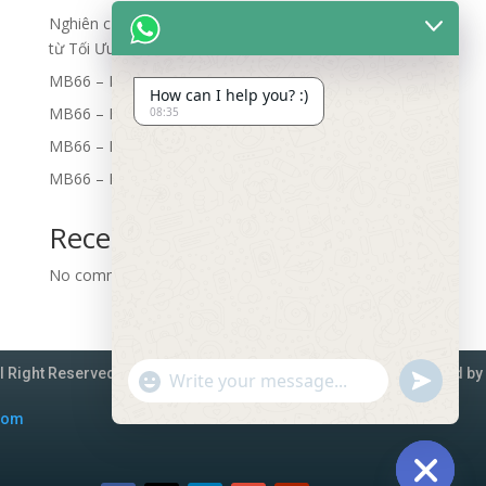
Nghiên cứu quy trình đối soát dữ liệu và phân bổ rủi ro
từ Tối Ưu Luồng Dữ Liệu Lớn
MB66 – Nhà Cái MB66 – An Toàn Bảo Mật Cao
How can I help you? :)
MB66 – Nhà Cái MB66 – An Toàn Bảo Mật Cao
08:35
MB66 – Nhà Cái MB66 – An Toàn Bảo Mật Cao
MB66 – Nhà Cái MB66 – An Toàn Bảo Mật Cao
Recent Comments
No comments to show.
l Right Reserved 2023, Shree Krishna Sales & Services . Designed by
"+chaty_settings.lang.emoji_picker+"
undefined
com