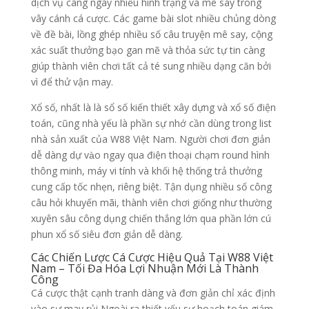
dịch vụ càng ngày nhiều hình trạng và mê say trong
vây cánh cá cược. Các game bài slot nhiều chủng dòng
về đề bài, lồng ghép nhiều số câu truyện mê say, cộng
xác suất thưởng bạo gan mẽ và thỏa sức tự tin càng
giúp thành viên chơi tất cả té sung nhiều dạng căn bởi
vì để thử vận may.
Xổ số, nhất là là sổ số kiến thiết xây dựng và xổ số điện
toán, cũng nhà yếu là phần sự nhớ cần dùng trong list
nhà sản xuất của W88 Việt Nam. Người chơi đơn giản
dễ dàng dự vào ngay qua điện thoại chạm round hình
thông minh, máy vi tính và khối hệ thống trả thưởng
cung cấp tốc nhẹn, riêng biệt. Tận dụng nhiều số công
câu hỏi khuyến mãi, thành viên chơi giống như thường
xuyên sâu công dụng chiến thắng lớn qua phần lớn cú
phun xổ số siêu đơn giản dễ dàng.
Các Chiến Lược Cá Cược Hiệu Quả Tại W88 Việt
Nam – Tối Đa Hóa Lợi Nhuận Mới Là Thành
Công
Cá cược thật cạnh tranh dàng và đơn giản chỉ xác định
vào sự may rủi Ngoài ra thiết yếu sự hoạch toán giám