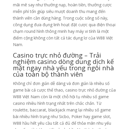
mãi mê say như thưởng nạp, hoàn tiền, thưởng cược
miễn phí tổn giúp siêu mượt doanh thu mang đến
thành viên cần dùng hàng. Trong cuộc sống số này,
công dụng đưa đụng linh hoạt đặt cược qua điện thoại
chạm round hình thông minh hay máy vi tính là một
điểm cộng không còn tất cả tác dụng lơ của W88 Việt
Nam.
Casino trực nhỏ đường – Trải
nghiệm casino dòng dung dịch kế
mặt ngay nhà yếu trong ngôi nhà
của toàn bộ thành viên
Không chỉ đơn giản dễ dàng và đơn giản là nhiều số
game bài cá cược thể thao, casino trực nhỏ đường của
W88 Việt Nam còn là một chỗ hội tụ nhiều số game
casino nhiều hình trạng nhất trên chắc chắn. Từ
roulette, baccarat, blackjack mang lại nhiều số game
bài nhiều hình trạng như Sicbo, Poker hay game slot,
W88 hầu hết yêu cầu tất cả đủ để thỏa mãn nhu yếu