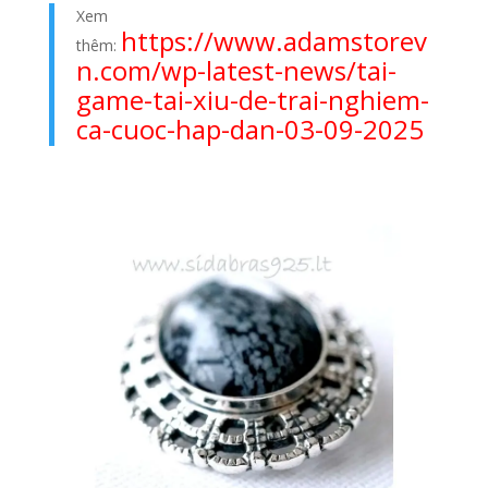
Xem
https://www.adamstorev
thêm:
n.com/wp-latest-news/tai-
game-tai-xiu-de-trai-nghiem-
ca-cuoc-hap-dan-03-09-2025