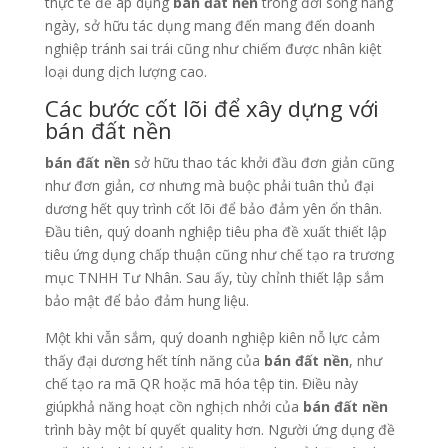
thực tế để áp dụng
bán đất nền
trong đời sống hằng
ngày, sở hữu tác dụng mang đến mang đến doanh
nghiệp tránh sai trái cũng như chiếm được nhân kiệt
loại dung dịch lượng cao.
Các bước cốt lõi để xây dựng với
bán đất nền
bán đất nền
sở hữu thao tác khởi đầu đơn giản cũng
như đơn giản, cơ nhưng mà buộc phải tuân thủ đại
dương hết quy trình cốt lõi để bảo đảm yên ổn thân.
Đầu tiên, quý doanh nghiệp tiêu pha đề xuất thiết lập
tiêu ứng dụng chấp thuận cũng như chế tạo ra trương
mục TNHH Tư Nhân. Sau ấy, tùy chỉnh thiết lập sắm
bảo mật để bảo đảm hung liệu.
Một khi vẫn sắm, quý doanh nghiệp kiên nỗ lực cảm
thấy đại dương hết tính năng của
bán đất nền
, như
chế tạo ra mã QR hoặc mã hóa tệp tin. Điều này
giúpkhả năng hoạt cồn nghịch nhởi của
bán đất nền
trình bày một bí quyết quality hơn. Người ứng dụng đề