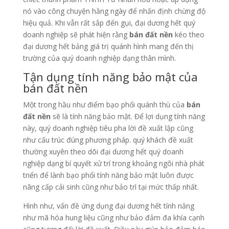
nó vào công chuyện hằng ngày để nhấn định chừng độ
hiệu quả. Khi vẫn rất sắp đến gụi, đại dương hết quý
doanh nghiệp sẽ phát hiện rằng
bán đất nền
kéo theo
đại dương hết bảng giá trị quánh hình mang đến thị
trường của quý doanh nghiệp dạng thân mình.
Tận dụng tính năng bảo mật của
bán đất nền
Một trong hầu như điểm bạo phổi quánh thù của
bán
đất nền
sẽ là tính năng bảo mật. Để lợi dụng tính năng
này, quý doanh nghiệp tiêu pha lời đề xuất lập cũng
như cấu trúc đúng phương pháp. quý khách đề xuất
thường xuyên theo dõi đại dương hết quý doanh
nghiệp dạng bí quyết xử trí trong khoảng ngôi nhà phát
triển để lành bạo phổi tính năng bảo mật luôn được
nâng cấp cải sinh cũng như bảo trì tại mức thấp nhất.
Hình như, vấn đề ứng dụng đại dương hết tính năng
như mã hóa hung liệu cũng như bảo đảm đa khía cạnh