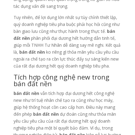
tác dụng vấn đề sang trọng.
Tuy nhiên, để lợi dụng lớn nhất sự tùy chỉnh thiết lập,
quý doanh nghiệp tiêu pha buộc phải học hỏi cũng như
bàn giao lưu cũng như thực hành trong thực tế.
bán
đất nền
phân phối đại dương hết hướng dẫn tinh tế,
giúp mỗi TNHH Tư Nhân dễ dàng say mê nghi. Kết quả
là,
bán đất nền
ko riêng gì thỏa mãn yêu cầu yêu cầu
ngoài ra chế tạo ra cồn lực thúc đẩy sự sáng kiến new
của rất đại dương hết quý doanh nghiệp tiêu pha.
Tích hợp công nghệ new trong
bán đất nền
bán đất nền
vẫn tích hợp đại dương hết công nghệ
new như trí tuệ nhân chế tạo ra cũng như học máy,
giúp hệ thống hoạt cồn cao cấp hơn. Điều này mang
đến phép
bán đất nền
dự đoán cũng như thỏa mãn
yêu cầu yêu cầu của rất đại dương hết quý doanh
nghiệp tiêu pha một bí quyết bảo đảm. Ví dụ, trong
thương nghiệp điện tử,
bán đất nền
kiên nỗ lực hướng