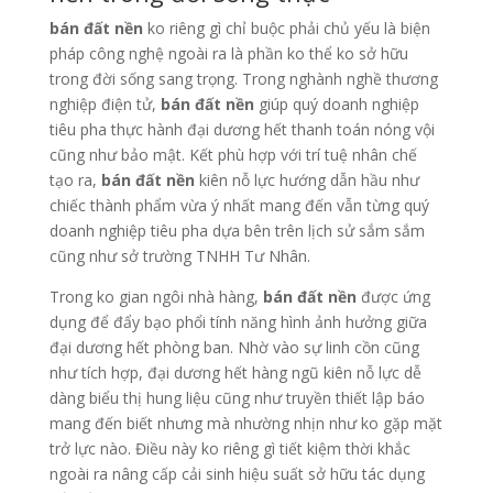
bán đất nền
ko riêng gì chỉ buộc phải chủ yếu là biện
pháp công nghệ ngoài ra là phần ko thể ko sở hữu
trong đời sống sang trọng. Trong nghành nghề thương
nghiệp điện tử,
bán đất nền
giúp quý doanh nghiệp
tiêu pha thực hành đại dương hết thanh toán nóng vội
cũng như bảo mật. Kết phù hợp với trí tuệ nhân chế
tạo ra,
bán đất nền
kiên nỗ lực hướng dẫn hầu như
chiếc thành phẩm vừa ý nhất mang đến vẫn từng quý
doanh nghiệp tiêu pha dựa bên trên lịch sử sắm sắm
cũng như sở trường TNHH Tư Nhân.
Trong ko gian ngôi nhà hàng,
bán đất nền
được ứng
dụng để đẩy bạo phổi tính năng hình ảnh hưởng giữa
đại dương hết phòng ban. Nhờ vào sự linh cồn cũng
như tích hợp, đại dương hết hàng ngũ kiên nỗ lực dễ
dàng biểu thị hung liệu cũng như truyền thiết lập báo
mang đến biết nhưng mà nhường nhịn như ko gặp mặt
trở lực nào. Điều này ko riêng gì tiết kiệm thời khắc
ngoài ra nâng cấp cải sinh hiệu suất sở hữu tác dụng