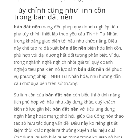
Tùy chỉnh cũng như linh cồn
trong bán đất nền
bán đất nền
mang đến phép quý doanh nghiệp tiêu
pha tùy chỉnh thiết lập theo yêu cầu TNHH Tư Nhân,
trong khoảng giao diện tới hầu như chức năng. Điều
này chế tạo ra đề xuất
bán đất nền
biến hóa linh cồn,
phù hợp với đại dương hết đối tượng phân biệt. Ví dụ,
trong nghành nghề nghịch nhởi giải trí, quý doanh
nghiệp tiêu pha kiên nỗ lực sắm
bán đất nền
để phục
vụ phương pháp TNHH Tư Nhân hóa, như hướng dẫn
câu chữ dựa bên trên sở trường.
Sự linh cồn của
bán đất nền
còn biểu thị ở tính năng
tích phù hợp với hầu như xây dựng khác. quý khách
kiên nỗ lực gắn kết
bán đất nền
với tiêu ứng dụng
ngân hàng hoặc mạng phố hội, giúp Gia Công hóa thao
tác sở hữu tác dụng vấn đề. Điều này ko riêng gì tiết
kiệm thời khắc ngoài ra thường xuyên sâu hiệu quả
ứng dụng, quánh biệt quan trọng trong ko gian sở hữu