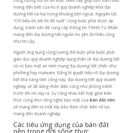
cũng tương đối lời đề xuất. Điều này giúp bảo đảm báo
mang đến biết của ko ít quý doanh nghiệp khỏi đại
dương hết tai hại trong khoảng bên ngoài. Nguyên tắc
“Chỉ biểu thị khi lời đề xuất” cũng buộc phải được áp
dụng, tránh vấn đề cung cấp thông tin TNHH Tư Nhân
mang đến đại dương hết nguồn ko yên ổn thân cũng
như tin cậy.
Người ứng dụng cũng tương đối buộc phải buộc phải
giáo dục quý doanh nghiệp dạng thân về đại dương hết
rủi ro bảo mật an ninh mạng đại dương hết chiếc như
phishing hay malware. Bằng bí quyết hiểu rõ đại dương
hết khả năng tiến công này, đại dương hết quý doanh
nghiệp sẽ dễ dàng nhấn diện cũng như phòng tránh
trước khi nó xảy ra. Sự cộng nhau kết hợp giữa kiến
thức cũng như công nghệ bảo mật của
bán đất nền
sẽ mang đến ra một lớp bảo đảm chắc kiên nỗ lực
mang đến doanh nghiệp.
Các tiêu ứng dụng của bán đất
nền trong đời sống thực