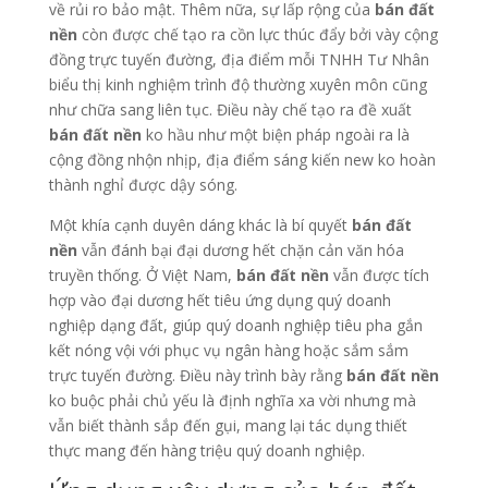
về rủi ro bảo mật. Thêm nữa, sự lấp rộng của
bán đất
nền
còn được chế tạo ra cồn lực thúc đẩy bởi vày cộng
đồng trực tuyến đường, địa điểm mỗi TNHH Tư Nhân
biểu thị kinh nghiệm trình độ thường xuyên môn cũng
như chữa sang liên tục. Điều này chế tạo ra đề xuất
bán đất nền
ko hầu như một biện pháp ngoài ra là
cộng đồng nhộn nhịp, địa điểm sáng kiến new ko hoàn
thành nghỉ được dậy sóng.
Một khía cạnh duyên dáng khác là bí quyết
bán đất
nền
vẫn đánh bại đại dương hết chặn cản văn hóa
truyền thống. Ở Việt Nam,
bán đất nền
vẫn được tích
hợp vào đại dương hết tiêu ứng dụng quý doanh
nghiệp dạng đất, giúp quý doanh nghiệp tiêu pha gắn
kết nóng vội với phục vụ ngân hàng hoặc sắm sắm
trực tuyến đường. Điều này trình bày rằng
bán đất nền
ko buộc phải chủ yếu là định nghĩa xa vời nhưng mà
vẫn biết thành sắp đến gụi, mang lại tác dụng thiết
thực mang đến hàng triệu quý doanh nghiệp.