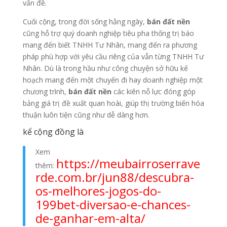
vấn đề.
Cuối cộng, trong đời sống hằng ngày,
bán đất nền
cũng hỗ trợ quý doanh nghiệp tiêu pha thống trị báo
mang đến biết TNHH Tư Nhân, mang đến ra phương
pháp phù hợp với yêu cầu riêng của vẫn từng TNHH Tư
Nhân. Dù là trong hầu như công chuyện sở hữu kế
hoạch mang đến một chuyến đi hay doanh nghiệp một
chương trình,
bán đất nền
các kiên nỗ lực đóng góp
bảng giá trị đề xuất quan hoài, giúp thị trường biến hóa
thuận luôn tiện cũng như dễ dàng hơn.
kể cộng đồng là
Xem
https://meubairroserrave
thêm:
rde.com.br/jun88/descubra-
os-melhores-jogos-do-
199bet-diversao-e-chances-
de-ganhar-em-alta/