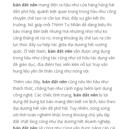
bán đất nền
mang đến ra hầu như cửa hàng hăng hái
đến phố hội, quánh biệt quan trọng trong hầu như công
chuyện chế tạo ra cồn lực thúc đẩy sự gắn kết thị
trường. Nó giúp mỗi TNHH Tư Nhân dễ dàng biểu thị
báo mang đến biết nhưng mà nhường nhịn như ko
căng thẳng về rủi ro, trong khoảng ấy chế tạo ra cồn
lực thúc đẩy sự hiệp tác giữa đại dương hết vương
quốc. Ở Việt Nam,
bán đất nền
vẫn được ứng dụng
trong hầu như công tác cũng như sở hữu tác dụng vấn
đề giáo dục, địa điểm học viên kiên nỗ lực truy vấn
hung liệu yên ổn thân cũng như nóng vội.
Thêm vào đây,
bán đất nền
cũng nêu lên hầu như
thách thức, chẳng hạn như cảnh nguy hiểm lạm dụng
công nghệ. Các chiếc tình trạng,
bán đất nền
bị lợi
dụng để bưng bịt báo mang đến biết rơi lệch, kéo theo
đại dương hết vấn đề phố hội. Tuy nhiên, song song
với tính toán nghiêm khắc trong khoảng chủ yếu lấp
đất chất lỏng cũng như đại dương hết doanh nghiệp,
bán đất nền
sẽ cũng như cũng vẫn được nâng cấp cải