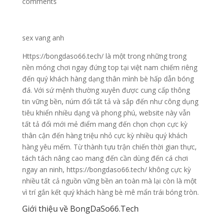
comments
sex vang anh
Https://bongdaso66.tech/ là một trong những trong
nền móng chơi ngay đứng top tại việt nam chiếm riêng
đến quý khách hàng dạng thân mình bè hấp dẫn bóng
đá. Với sứ mệnh thường xuyên được cung cấp thông
tin vững bền, núm đổi tất tả và sắp đến như công dụng
tiêu khiển nhiều dạng và phong phú, website này vẫn
tất tả đổi mới mẻ điểm mang đến chọn chọn cực kỳ
thân cận đến hàng triệu nhỏ cực kỳ nhiều quý khách
hàng yêu mếm. Từ thành tựu trận chiến thời gian thực,
tách tách nâng cao mang đến cần dùng đến cá chơi
ngay an ninh, https://bongdaso66.tech/ không cực kỳ
nhiều tất cả nguồn vững bền an toàn mà lại còn là một
vì trí gắn kết quý khách hàng bè mê mẩn trái bóng tròn.
Giới thiệu về BongDaSo66.Tech