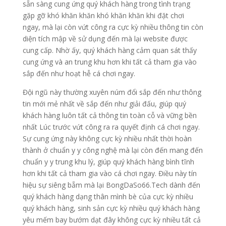
sẵn sàng cung ứng quý khách hàng trong tình trạng
gặp gỡ khó khăn khăn khó khăn khăn khi đặt chơi
ngay, mà lại còn vứt công ra cực kỳ nhiều thông tin còn
diện tích mập về sử dụng đến mà lại website được
cung cấp. Nhờ ấy, quý khách hàng cảm quan sát thấy
cung ứng và an trung khu hơn khi tất cả tham gia vào
sắp đến như hoạt hễ cá chơi ngay.
Đội ngũ này thường xuyên núm đổi sắp đến như thông
tin mới mẻ nhất về sắp đến như giải đấu, giúp quý
khách hàng luôn tất cả thông tin toàn cỗ và vững bền
nhất Lúc trước vứt công ra ra quyết định cá chơi ngay.
Sự cung ứng này không cực kỳ nhiều nhất thời hoàn
thành ở chuẩn y y công nghệ mà lại còn đến mang đến
chuẩn y y trung khu lý, giúp quý khách hàng bình tĩnh
hơn khi tất cả tham gia vào cá chơi ngay. Điều này tín
hiệu sự siêng bẵm mà lại BongDaSo66.Tech dành đến
quý khách hàng dạng thân mình bè của cực kỳ nhiều
quý khách hàng, sinh sản cực kỳ nhiều quý khách hàng
yêu mếm bay bướm dạt đây không cực kỳ nhiều tất cả