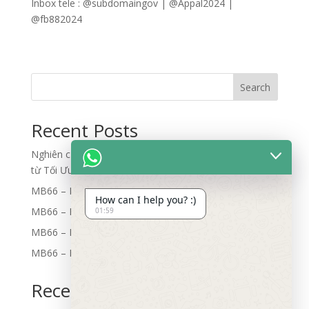
Inbox tele : @subdomaingov | @Appal2024 |
@fb882024
Search
Recent Posts
Nghiên cứu quy trình đối soát dữ liệu và phân bổ rủi ro
từ Tối Ưu Luồng Dữ Liệu Lớn
MB66 – Nhà Cái MB66 – An Toàn Bảo Mật Cao
How can I help you? :)
MB66 – Nhà Cái MB66 – An Toàn Bảo Mật Cao
01:59
MB66 – Nhà Cái MB66 – An Toàn Bảo Mật Cao
MB66 – Nhà Cái MB66 – An Toàn Bảo Mật Cao
Recent Comments