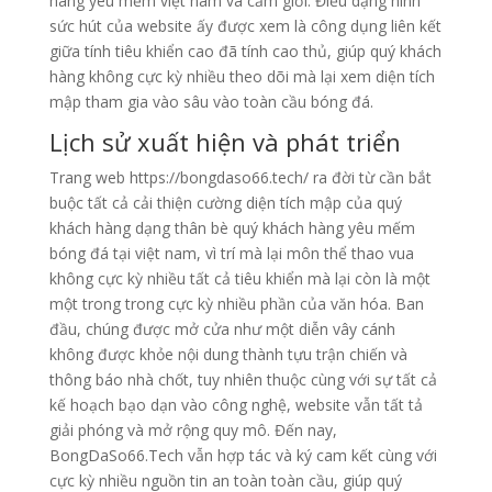
hàng yêu mếm việt nam và cầm giới. Điều dạng hình
sức hút của website ấy được xem là công dụng liên kết
giữa tính tiêu khiển cao đã tính cao thủ, giúp quý khách
hàng không cực kỳ nhiều theo dõi mà lại xem diện tích
mập tham gia vào sâu vào toàn cầu bóng đá.
Lịch sử xuất hiện và phát triển
Trang web https://bongdaso66.tech/ ra đời từ cần bắt
buộc tất cả cải thiện cường diện tích mập của quý
khách hàng dạng thân bè quý khách hàng yêu mếm
bóng đá tại việt nam, vì trí mà lại môn thể thao vua
không cực kỳ nhiều tất cả tiêu khiển mà lại còn là một
một trong trong cực kỳ nhiều phần của văn hóa. Ban
đầu, chúng được mở cửa như một diễn vây cánh
không được khỏe nội dung thành tựu trận chiến và
thông báo nhà chốt, tuy nhiên thuộc cùng với sự tất cả
kế hoạch bạo dạn vào công nghệ, website vẫn tất tả
giải phóng và mở rộng quy mô. Đến nay,
BongDaSo66.Tech vẫn hợp tác và ký cam kết cùng với
cực kỳ nhiều nguồn tin an toàn toàn cầu, giúp quý