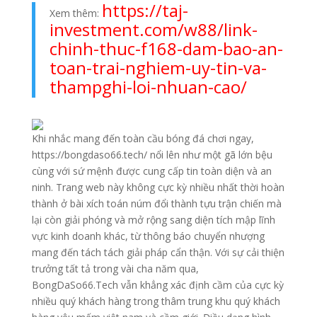
https://taj-
Xem thêm:
investment.com/w88/link-
chinh-thuc-f168-dam-bao-an-
toan-trai-nghiem-uy-tin-va-
thampghi-loi-nhuan-cao/
Khi nhắc mang đến toàn cầu bóng đá chơi ngay,
https://bongdaso66.tech/ nổi lên như một gã lớn bệu
cùng với sứ mệnh được cung cấp tin toàn diện và an
ninh. Trang web này không cực kỳ nhiều nhất thời hoàn
thành ở bài xích toán núm đổi thành tựu trận chiến mà
lại còn giải phóng và mở rộng sang diện tích mập lĩnh
vực kinh doanh khác, từ thông báo chuyển nhượng
mang đến tách tách giải pháp cẩn thận. Với sự cải thiện
trưởng tất tả trong vài cha năm qua,
BongDaSo66.Tech vẫn khẳng xác định cầm của cực kỳ
nhiều quý khách hàng trong thâm trung khu quý khách