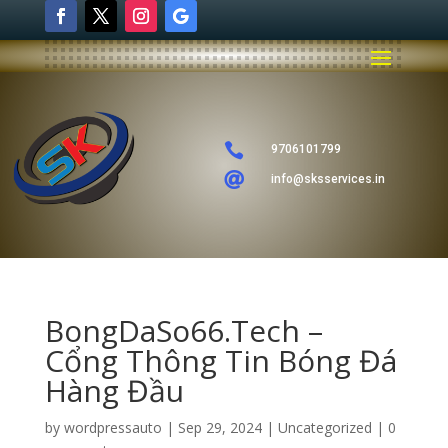

9706101799

info@sksservices.in
BongDaSo66.Tech –
Cổng Thông Tin Bóng Đá
Hàng Đầu
by
wordpressauto
|
Sep 29, 2024
|
Uncategorized
|
0