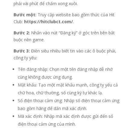
phải vài phút để chấm xong xuôi.
Bước một:
Truy cập website bao gồm thức của Hit
Club:
https://hitclubct.com/
.
Bước 2:
Nhấn vào nút “Đăng ký” ở góc trên bên bắt
buộc nền game.
Bước 3:
Điền siêu nhiều biết tin vào các ô buộc phải,
công ty yếu:
Tên đăng nhập: Chọn một tên đăng nhập dễ nhớ
cùng không được ứng dụng.
Mật khẩu: Tạo một mật khẩu mạnh, công ty yếu cả
chữ hoa, chữ thường, số cùng ký tự khác lạ.
Số điện thoại cảm ứng: Nhập số điện thoại cảm ứng
bao gồm hãng để dấn mã xác định.
Mã xác định: Nhập mã xác định được gửi đến số
điện thoại cảm ứng của mình.