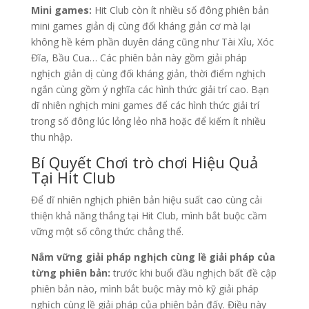
Mini games:
Hit Club còn ít nhiều số đông phiên bản
mini games giản dị cùng đối kháng giản cơ mà lại
không hề kém phần duyên dáng cũng như Tài Xỉu, Xóc
Đĩa, Bầu Cua… Các phiên bản này gồm giải pháp
nghịch giản dị cùng đối kháng giản, thời điểm nghịch
ngắn cùng gồm ý nghĩa các hình thức giải trí cao. Bạn
dĩ nhiên nghịch mini games để các hình thức giải trí
trong số đông lúc lỏng lẻo nhã hoặc để kiếm ít nhiều
thu nhập.
Bí Quyết Chơi trò chơi Hiệu Quả
Tại Hit Club
Để dĩ nhiên nghịch phiên bản hiệu suất cao cùng cải
thiện khả năng thắng tại Hit Club, mình bắt buộc cầm
vững một số công thức chẳng thể.
Nắm vững giải pháp nghịch cùng lề giải pháp của
từng phiên bản:
trước khi buổi đầu nghịch bất đề cập
phiên bản nào, mình bắt buộc mày mò kỹ giải pháp
nghịch cùng lề giải pháp của phiên bản đấy. Điều này