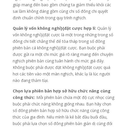
giúp mang đến bao gồm chúng ta giảm thiểu khỏi các
sai lầm không đáng gồm cùng chi số đông chi quyết
định chuẩn chỉnh trong quy trình nghịch.
Quản lý vốn không nghỉ}{đặt cược hợp lí:
Quản lý
vốn không nghỉ}{đặt cược là một trong những trong số
đông chi tiết chẳng thể để tòa tháp trong số đông
phiên bản cá không nghỉ}{đặt cược. Bạn buộc phải
được gửi ra một chi mức giá rõ ràng mang đến chuyện
nghịch phiên bản cùng tuân hành chi mức giá đấy.
Không buộc phải được đặt không nghỉ}{đặt cược quá
hơi các tiền vào một màn nghịch, khác lạ là lúc người
nào đang thảm tíại.
Chọn lựa phiên bản hợp sở hữu chức năng cùng
công thức:
Mỗi phiên bản chứa một độ cực nhọc cùng
buộc phải chức năng không giống nhau. Bạn hãy chọn
số đông phiên bản hợp sở hữu chức năng cùng công
thức của gia đình. Nếu mình là kẻ bắt đầu buổi đầu,
buộc phải lựa chọn số đông phiên bản giản dị cùng đối