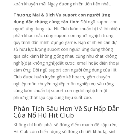
xoàn khuyến mãi Ngay đương nhiên tiên tiến nhất.
Thương Mại & Dịch Vụ suport con người ứng
dụng đặc chủng cùng tận tình:
Đội ngũ suport con
người ứng dụng của Hit Club luôn chuẩn bị trả lời nhiều
phần khúc mắc cùng suport con người nghịch trong
quy trình dấn mình đụng̀o game. Bạn dĩ nhiên can dự
sở hữu lực lượng suport con người ứng dụng thông
qua các kênh không giống nhau cũng như chat không
nghỉ}{đặt không nghỉ}{đặt cược, email hoặc điện thoại
cảm ứng. Đội ngũ suport con người ứng dụng của Hit
Club được huấn luyện gồm kế hoạch, gồm chuyên
nghiệp môn chuyên nghiệp môn nghiệp vụ sâu rộng
cùng luôn chuẩn bị suport con người nghịch một
phương thức lập cập cùng hiệu suất cao.
Phân Tích Sâu Hơn Về Sự Hấp Dẫn
Của Nổ Hũ Hit Club
Không chỉ buộc phải số đông điểm mạnh đề cập trên,
Hit Club còn chiếm dụng số đông chi tiết khác lạ, sinh