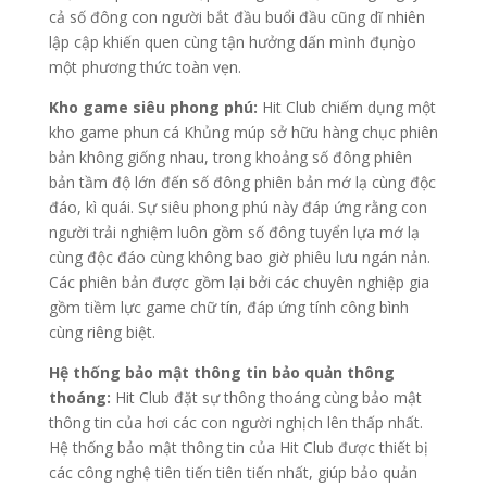
cả số đông con người bắt đầu buổi đầu cũng dĩ nhiên
lập cập khiến quen cùng tận hưởng dấn mình đụng̀o
một phương thức toàn vẹn.
Kho game siêu phong phú:
Hit Club chiếm dụng một
kho game phun cá Khủng múp sở hữu hàng chục phiên
bản không giống nhau, trong khoảng số đông phiên
bản tầm độ lớn đến số đông phiên bản mớ lạ cùng độc
đáo, kì quái. Sự siêu phong phú này đáp ứng rằng con
người trải nghiệm luôn gồm số đông tuyển lựa mớ lạ
cùng độc đáo cùng không bao giờ phiêu lưu ngán nản.
Các phiên bản được gồm lại bởi các chuyên nghiệp gia
gồm tiềm lực game chữ tín, đáp ứng tính công bình
cùng riêng biệt.
Hệ thống bảo mật thông tin bảo quản thông
thoáng:
Hit Club đặt sự thông thoáng cùng bảo mật
thông tin của hơi các con người nghịch lên thấp nhất.
Hệ thống bảo mật thông tin của Hit Club được thiết bị
các công nghệ tiên tiến tiên tiến nhất, giúp bảo quản