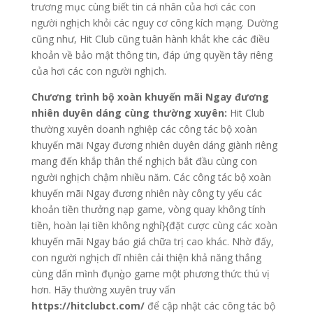
trương mục cùng biết tin cá nhân của hơi các con
người nghịch khỏi các nguy cơ công kích mạng. Dường
cũng như, Hit Club cũng tuân hành khắt khe các điều
khoản về bảo mật thông tin, đáp ứng quyền tây riêng
của hơi các con người nghịch.
Chương trình bộ xoàn khuyến mãi Ngay đương
nhiên duyên dáng cùng thường xuyên:
Hit Club
thường xuyên doanh nghiệp các công tác bộ xoàn
khuyến mãi Ngay đương nhiên duyên dáng giành riêng
mang đến khắp thân thể nghịch bắt đầu cùng con
người nghịch chậm nhiều năm. Các công tác bộ xoàn
khuyến mãi Ngay đương nhiên này công ty yếu các
khoản tiền thưởng nạp game, vòng quay không tính
tiền, hoàn lại tiền không nghỉ}{đặt cược cùng các xoàn
khuyến mãi Ngay báo giá chữa trị cao khác. Nhờ đấy,
con người nghịch dĩ nhiên cải thiện khả năng thắng
cùng dấn mình đụng̀o game một phương thức thú vị
hơn. Hãy thường xuyên truy vấn
https://hitclubct.com/
để cập nhật các công tác bộ