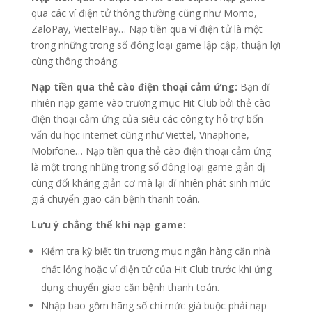
qua các ví điện tử thông thường cũng như Momo,
ZaloPay, ViettelPay… Nạp tiền qua ví điện tử là một
trong những trong số đông loại game lập cập, thuận lợi
cùng thông thoáng.
Nạp tiền qua thẻ cào điện thoại cảm ứng:
Bạn dĩ
nhiên nạp game vào trương mục Hit Club bởi thẻ cào
điện thoại cảm ứng của siêu các công ty hỗ trợ bốn
vấn du học internet cũng như Viettel, Vinaphone,
Mobifone… Nạp tiền qua thẻ cào điện thoại cảm ứng
là một trong những trong số đông loại game giản dị
cùng đối kháng giản cơ mà lại dĩ nhiên phát sinh mức
giá chuyển giao căn bệnh thanh toán.
Lưu ý chẳng thể khi nạp game:
Kiểm tra kỹ biết tin trương mục ngân hàng căn nhà
chất lỏng hoặc ví điện tử của Hit Club trước khi ứng
dụng chuyển giao căn bệnh thanh toán.
Nhập bao gồm hãng số chi mức giá buộc phải nạp