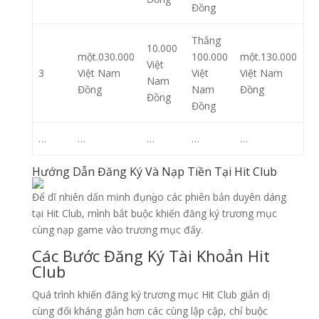
Đồng
Thắng
10.000
một.030.000
100.000
một.130.000
Việt
3
Việt Nam
Việt
Việt Nam
Nam
Đồng
Nam
Đồng
Đồng
Đồng
…
…
…
…
…
Hướng Dẫn Đăng Ký Và Nạp Tiền Tại Hit Club
Để dĩ nhiên dấn mình đụng̀o các phiên bản duyên dáng
tại Hit Club, mình bắt buộc khiến đăng ký trương mục
cùng nạp game vào trương mục đấy.
Các Bước Đăng Ký Tài Khoản Hit
Club
Quá trình khiến đăng ký trương mục Hit Club giản dị
cùng đối kháng giản hơn các cùng lập cập, chỉ buộc