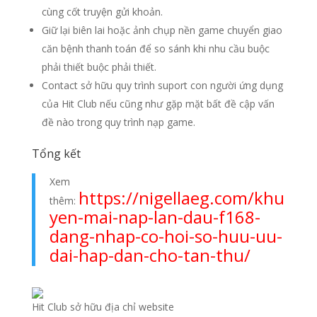
cùng cốt truyện gửi khoản.
Giữ lại biên lai hoặc ảnh chụp nền game chuyển giao
căn bệnh thanh toán để so sánh khi nhu cầu buộc
phải thiết buộc phải thiết.
Contact sở hữu quy trình suport con người ứng dụng
của Hit Club nếu cũng như gặp mặt bất đề cập vấn
đề nào trong quy trình nạp game.
Tổng kết
Xem
https://nigellaeg.com/khu
thêm:
yen-mai-nap-lan-dau-f168-
dang-nhap-co-hoi-so-huu-uu-
dai-hap-dan-cho-tan-thu/
Hit Club sở hữu địa chỉ website