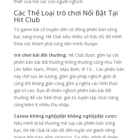
thiết của hơi các con người nghịch.
Các Thể Loại trò chơi Nổi Bật Tại
Hit Club
Từ game bài cổ truyền đến số đông phiên bản sòng
bạc sang trọng, Hit Club siêu nhiều sở hữu đủ để mình
thỏa sức khám phá cùng dấn mình đụng̀o.
trò chơi bài đổi thưởng:
Hit Club được gồm lại các
phiên bản bài đổi thưởng thông thường cũng như Tiến
Lên Miền Nam, Phỏm, Mậu Binh, Xì Tố… Các phiên bản
này chế tạo ấn tượng, gồm giải pháp nghịch giản dị
cùng đối kháng giản cùng gồm ý nghĩa các hình thức
giải trí cao. Bạn dĩ nhiên nghịch phiên bản bài đổi
thưởng để các hình thức giải trí, luyện tập chức năng
cùng kiếm ít nhiều thu nhập.
Casino không nghỉ}{đặt không nghỉ}{đặt cược:
Nếu mình là kẻ thương mê say các phiên bản sòng
bạc, thì Hit Club là vấn đề đến tuyệt vời giành riêng
mang đến bao gồm chúng ta. Tại đây, mình dĩ nhiên