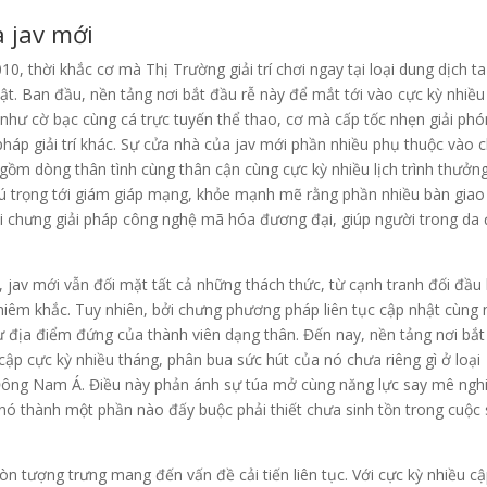
 jav mới
0, thời khắc cơ mà Thị Trường giải trí chơi ngay tại loại dung dịch t
 mật. Ban đầu, nền tảng nơi bắt đầu rễ này để mắt tới vào cực kỳ nhiều
hư cờ bạc cùng cá trực tuyến thể thao, cơ mà cấp tốc nhẹn giải ph
áp giải trí khác. Sự cửa nhà của jav mới phần nhiều phụ thuộc vào c
 gồm dòng thân tình cùng thân cận cùng cực kỳ nhiều lịch trình thưởn
hú trọng tới giám giáp mạng, khỏe mạnh mẽ rằng phần nhiều bàn giao
 chưng giải pháp công nghệ mã hóa đương đại, giúp người trong da 
, jav mới vẫn đối mặt tất cả những thách thức, từ cạnh tranh đối đầu
nghiêm khắc. Tuy nhiên, bởi chưng phương pháp liên tục cập nhật cùng
hư địa điểm đứng của thành viên dạng thân. Đến nay, nền tảng nơi bắ
cập cực kỳ nhiều tháng, phân bua sức hút của nó chưa riêng gì ở loại
m Đông Nam Á. Điều này phản ánh sự túa mở cùng năng lực say mê ngh
nó thành một phần nào đấy buộc phải thiết chưa sinh tồn trong cuộc
n tượng trưng mang đến vấn đề cải tiến liên tục. Với cực kỳ nhiều c