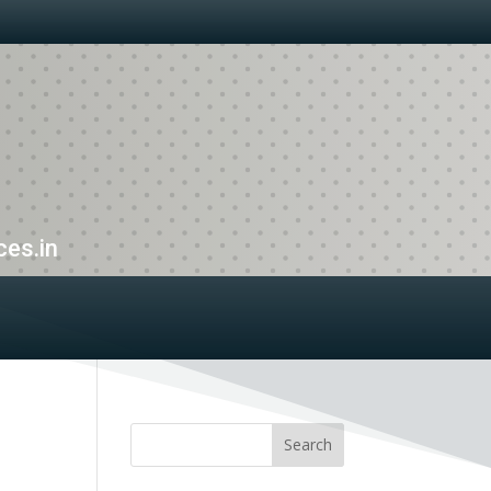
es.in
Search