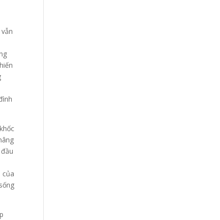
a vẫn
óng
hiến
g
đình
 khốc
 nâng
t đầu
i của
 sống
ập