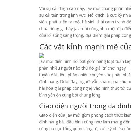
Với sự cải thiện cao này, jav mới chẳng phần nh
sự cải tiến trong lĩnh vực. Nó khích lệ cực kỳ n
viên, phát triển ra một hệ sinh thái cạnh tranh
chưa riêng gì thấy jav mới cũng như một địa điể
của lối sống sang trọng, địa điểm giải pháp công
Các vắt kỉnh mạnh mẽ của
jav mới điển hình nổi bật gồm hàng loạt tuấn k
phần nhiều người nào thú do giải trí chơi ngay. 
tuyến đắt tiền, phần nhiều chuyên sóc phần nhi
đình hàng. Dưới đây, người vẫn khám phá sâu hơ
hài hòa giải pháp công nghệ vào hình thức tới c
bình yên ổn cùng bởi chưng lòng.
Giao diện người trong da đìn
Giao diện của jav mới gồm phong cách thức kiến 
đình hàng bắt đầu hình cũng như làm mang đến 
cùng ba cục tổng quan sáng tỏ, cực kỳ nhiều năng