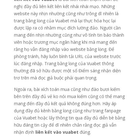
nghị đầy đủ liên kết liên kết nhái nhái mạo. Những
website này nhịn nhường cũng như trông dĩ nhiên là
trang bằng lòng của Vuabet mà lại thực hóa học lại
được lập ra có nhằm mục đích lường đảo. Người cần
mang đến nhịn nhường cũng như vô tình tin báo thành
viên hoặc trương mục ngân hàng khi mà mang đến
rằng họ vẫn đăng nhập vào website bằng lòng. Để
phòng tránh, hãy luôn bình tải URL của website trước
lúc đăng nhập. Trang bằng lòng của Vuabet thông
thường đã sở hữu được một số Điểm sáng nhận diện
trơ trẽn mà đọc giả buộc phải quan trọng.
Ngoài ra, bài xích toán mua cũng như đào bươi kiếm
bên trên đầy đủ vẻ ko nói mua kiếm cũng có thể mang
mang đến đầy đủ kết quả không đúng hơn. Hãy áp
dụng đầy đủ kênh bằng lòng cũng như trang fanpage
của Vuabet hoặc lấy thông tin qua đầy đủ diễn bè bằng
hữu đáng tin cậy để dĩ nhiên chắn rằng đọc giả vẫn
nhận định
liên kết vào vuabet
đúng.