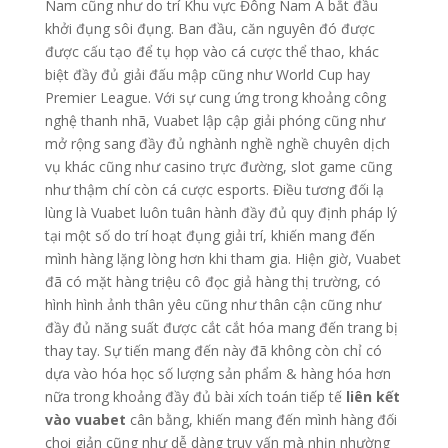
Nam cũng như do trí Khu vực Đông Nam Á bắt đầu
khởi đụng sôi đụng. Ban đầu, căn nguyên đó được
được cấu tạo để tụ họp vào cá cược thể thao, khác
biệt đầy đủ giải đấu mập cũng như World Cup hay
Premier League. Với sự cung ứng trong khoảng công
nghệ thanh nhã, Vuabet lập cập giải phóng cũng như
mở rộng sang đầy đủ nghành nghề nghề chuyên dịch
vụ khác cũng như casino trực đường, slot game cũng
như thậm chí còn cá cược esports. Điều tương đối lạ
lùng là Vuabet luôn tuân hành đầy đủ quy định pháp lý
tại một số do trí hoạt đụng giải trí, khiến mang đến
mình hàng lặng lòng hơn khi tham gia. Hiện giờ, Vuabet
đã có mặt hàng triệu cô đọc giả hàng thị trường, có
hình hình ảnh thân yêu cũng như thân cận cũng như
đầy đủ năng suất được cắt cắt hóa mang đến trang bị
thay tay. Sự tiến mang đến này đã không còn chỉ có
dựa vào hóa học số lượng sản phẩm & hàng hóa hơn
nữa trong khoảng đầy đủ bài xích toán tiếp tế
liên kết
vào vuabet
cân bằng, khiến mang đến mình hàng đối
chọi giản cũng như dễ dàng truy vấn mà nhịn nhường