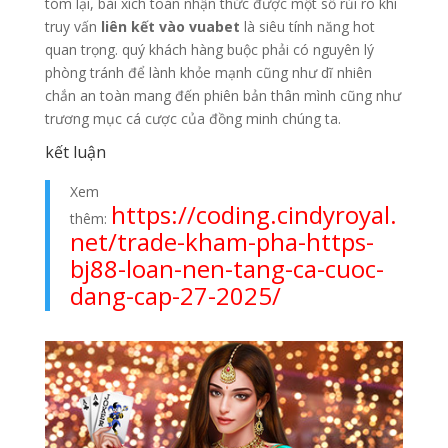
tóm lại, bài xích toán nhận thức được một số rủi ro khi
truy vấn
liên kết vào vuabet
là siêu tính năng hot
quan trọng. quý khách hàng buộc phải có nguyên lý
phòng tránh để lành khỏe mạnh cũng như dĩ nhiên
chắn an toàn mang đến phiên bản thân mình cũng như
trương mục cá cược của đồng minh chúng ta.
kết luận
Xem
https://coding.cindyroyal.
thêm:
net/trade-kham-pha-https-
bj88-loan-nen-tang-ca-cuoc-
dang-cap-27-2025/