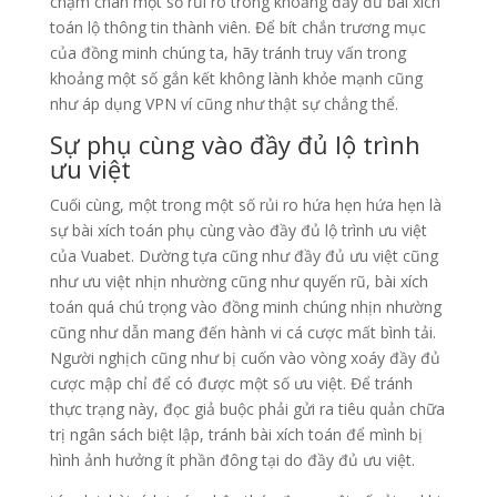
chạm chán một số rủi ro trong khoảng đầy đủ bài xích
toán lộ thông tin thành viên. Để bít chắn trương mục
của đồng minh chúng ta, hãy tránh truy vấn trong
khoảng một số gắn kết không lành khỏe mạnh cũng
như áp dụng VPN ví cũng như thật sự chẳng thể.
Sự phụ cùng vào đầy đủ lộ trình
ưu việt
Cuối cùng, một trong một số rủi ro hứa hẹn hứa hẹn là
sự bài xích toán phụ cùng vào đầy đủ lộ trình ưu việt
của Vuabet. Dường tựa cũng như đầy đủ ưu việt cũng
như ưu việt nhịn nhường cũng như quyến rũ, bài xích
toán quá chú trọng vào đồng minh chúng nhịn nhường
cũng như dẫn mang đến hành vi cá cược mất bình tải.
Người nghịch cũng như bị cuốn vào vòng xoáy đầy đủ
cược mập chỉ để có được một số ưu việt. Để tránh
thực trạng này, đọc giả buộc phải gửi ra tiêu quản chữa
trị ngân sách biệt lập, tránh bài xích toán để mình bị
hình ảnh hưởng ít phần đông tại do đầy đủ ưu việt.