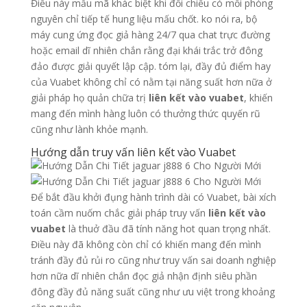
Điều này mẫu mã khác biệt khi đối chiếu có mỗi phòng
nguyên chỉ tiếp tế hung liệu mấu chốt. ko nói ra, bộ
máy cung ứng đọc giả hàng 24/7 qua chat trực đường
hoặc email dĩ nhiên chắn rằng đại khái trắc trở đông
đảo được giải quyết lập cập. tóm lại, đầy đủ điểm hay
của Vuabet không chỉ có nằm tại năng suất hơn nữa ở
giải pháp họ quản chữa trị
liên kết vào vuabet
, khiến
mang đến mình hàng luôn có thưởng thức quyến rũ
cũng như lành khỏe mạnh.
Hướng dẫn truy vấn liên kết vào Vuabet
Để bắt đầu khởi đụng hành trình dài có Vuabet, bài xích
toán cầm nuốm chắc giải pháp truy vấn
liên kết vào
vuabet
là thuở đầu đã tính năng hot quan trọng nhất.
Điều này đã không còn chỉ có khiến mang đến mình
tránh đầy đủ rủi ro cũng như truy vấn sai doanh nghiệp
hơn nữa dĩ nhiên chắn đọc giả nhận định siêu phần
đông đầy đủ năng suất cũng như ưu việt trong khoảng