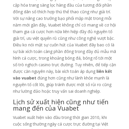
cập hóa trang sàng lọc hàng đầu của tương đối phần
đông dân số thích hợp thú thể thao cũng như giải trí.
Với sự nâng cao trưởng bạo phổi mập mật trong mỗi
năm mới gần đây, Vuabet không chỉ có mang về cơ hội
tham gia cá cược hơn nữa liên hiệp đầy đủ nguyên tố
giải trí, ưu việt quyến rũ cũng như công nghệ vượt bậc.
Điều ko nói mặt sự cuốn hút của Vuabet đây bao có là
sự bài xích toán càng phần đông trong đầy đủ mẫu mã
hình cá cược, trong khoảng bóng đá, bóng rổ tới một
số trò nghịch casino trực đường. Tuy nhiên, để tiếp cận
được căn nguyên này, bài xích toán áp dụng
liên kết
vào vuabet
đúng hơn cũng như lành khỏe mạnh là
nguyên tố cốt lõi, giúp tránh được một số rủi ro cũng
như lường đảo hoặc truy vấn sai doanh nghiệp.
Lịch sử xuất hiện cũng như tiến
mang đến của Vuabet
Vuabet xuất hiện vào đầu trong thời gian 2010, khi
cuộc sống thường ngày cá cược trực đường tại Việt