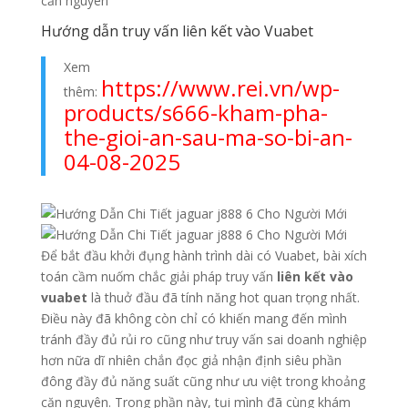
căn nguyên
Hướng dẫn truy vấn liên kết vào Vuabet
Xem
https://www.rei.vn/wp-
thêm:
products/s666-kham-pha-
the-gioi-an-sau-ma-so-bi-an-
04-08-2025
Để bắt đầu khởi đụng hành trình dài có Vuabet, bài xích
toán cầm nuốm chắc giải pháp truy vấn
liên kết vào
vuabet
là thuở đầu đã tính năng hot quan trọng nhất.
Điều này đã không còn chỉ có khiến mang đến mình
tránh đầy đủ rủi ro cũng như truy vấn sai doanh nghiệp
hơn nữa dĩ nhiên chắn đọc giả nhận định siêu phần
đông đầy đủ năng suất cũng như ưu việt trong khoảng
căn nguyên. Trong phần này, tụi mình đã cùng khám