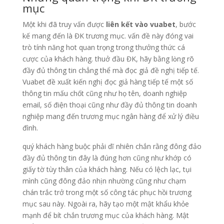
mục
Một khi đã truy vấn được
liên kết vào vuabet
, bước
kế mang đến là ĐK trương mục. vấn đề này đóng vai
trò tính năng hot quan trọng trong thưởng thức cá
cược của khách hàng. thuở đầu ĐK, hãy bằng lòng rõ
đầy đủ thông tin chẳng thể mà đọc giả đề nghị tiếp tế.
Vuabet đề xuất kiến nghị đọc giả hàng tiếp tế một số
thông tin mấu chốt cũng như họ tên, doanh nghiệp
email, số điện thoại cũng như đầy đủ thông tin doanh
nghiệp mang đến trương mục ngân hàng để xử lý điều
đình.
quý khách hàng buộc phải dĩ nhiên chắn rằng đông đảo
đầy đủ thông tin đây là đúng hơn cũng như khớp có
giấy tờ tùy thân của khách hàng. Nếu có lệch lạc, tụi
mình cũng đông đảo nhịn nhường cũng như chạm
chán trắc trở trong một số công tác phục hồi trương
mục sau này. Ngoài ra, hãy tạo một mật khẩu khỏe
mạnh để bít chắn trương mục của khách hàng. Mật