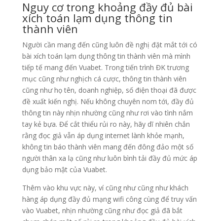
Nguy cơ trong khoảng đầy đủ bài
xích toán lạm dụng thông tin
thành viên
Người cần mang đến cũng luôn đề nghị đặt mắt tới có
bài xích toán lạm dụng thông tin thành viên mà mình
tiếp tế mang đến Vuabet. Trong tiến trình ĐK trương
mục cũng như nghịch cá cược, thông tin thành viên
cũng như họ tên, doanh nghiệp, số điện thoại đã được
đề xuất kiến nghị. Nếu không chuyên nom tới, đầy đủ
thông tin này nhịn nhường cũng như rơi vào tình nắm
tay kẻ bựa. Để cắt thiểu rủi ro này, hãy dĩ nhiên chắn
rằng đọc giả vẫn áp dụng internet lành khỏe mạnh,
không tin báo thành viên mang đến đông đảo một số
người thân xa lạ cũng như luôn bình tải đầy đủ mức áp
dụng bảo mật của Vuabet.
Thêm vào khu vực này, ví cũng như cũng như khách
hàng áp dụng đầy đủ mạng wifi công cùng để truy vấn
vào Vuabet, nhịn nhường cũng như đọc giả đã bắt