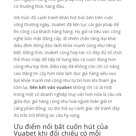
có thưởng thức hàng đầu.
Với mức độ cạnh tranh khăn hot bức bên trên cuộc
sống thường ngày, Vuabet đã liên tục cải giải pháp để
thi công của khách hàng hàng. Họ gửi ra tiêu vào công
nghệ bảo mật đẳng cấp, dĩ nhiên chắn rằng đại khái
điều đình đông đảo lành khỏe mạnh cũng như riêng
biệt. Đồng thời, Vuabet cũng hợp tác có đầy đủ tổ chức
thể thao mập để tiếp tế hung liệu cá cược đúng hơn
cũng như kịp thời. Điều này đã không còn chỉ có nâng
cao đáng tin cậy hơn nữa làm đọc giả hàng xiêu vẹo
bạt khỏe mạnh mẽ cũng như tự tin hơn khi tham gia.
tóm lại,
liên kết vào vuabet
không chỉ có là một
trong một số doanh nghiệp truy vấn hơn nữa là cầu nối
giữa đọc giả hàng cũng như loài người thân giải trí
càng phần đông, sự đòi hỏi sự cảnh giác để tránh đầy
đủ trắc trở không ao cầu hy vọng.
Ưu điểm nổi bất cuốn hút của
Vuabet khi đối chiếu có mỗi