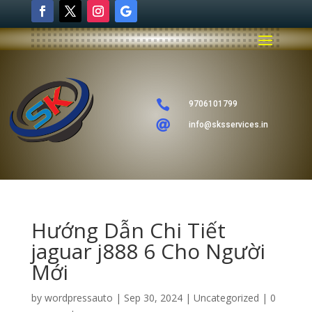

9706101799

info@sksservices.in
Hướng Dẫn Chi Tiết
jaguar j888 6 Cho Người
Mới
by
wordpressauto
|
Sep 30, 2024
|
Uncategorized
|
0