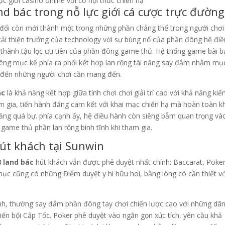
nd bác trong nỗ lực giới cá cược trực đường
 đổi còn mới thành một trong những phần chẳng thể trong người chơi
 cải thiện trưởng của technology với sự bùng nổ của phần đông hệ điề
 thành tậu lọc ưu tiên của phần đông game thủ. Hệ thống game bài b
siêng mục kế phía ra phối kết hợp lan rộng tài năng say đắm nhằm mụ
 đến những người chơi cần mang đến.
ác
là khả năng kết hợp giữa tính chơi chơi giải trí cao với khả năng ki
am gia, tiến hành đăng cam kết với khai mạc chiến hạ mà hoàn toàn 
ăng quá bự. phía cạnh ấy, hệ điều hành còn siêng bẵm quan trọng và
 game thủ phần lan rộng bình tĩnh khi tham gia.
út khách tại Sunwin
8 land bác
hút khách vẫn được phê duyệt nhất chính: Baccarat, Poker
mục cũng có những Điểm duyệt y hi hữu hoi, bằng lòng có cần thiết vớ
tính, thường say đắm phần đông tay chơi chiến lược cao với những dâ
ến bộ́i Cấp Tốc. Poker phê duyệt vào ngắn gọn xúc tích, yên cầu khả