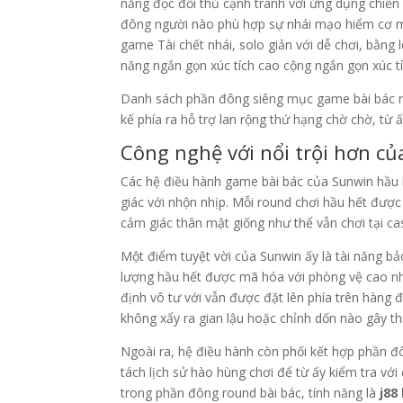
năng đọc đối thủ cạnh tranh với ứng dụng chiến
đông người nào phù hợp sự nhái mạo hiểm cơ m
game Tài chết nhái, solo giản với dễ chơi, bằng
năng ngắn gọn xúc tích cao cộng ngắn gọn xúc tí
Danh sách phần đông siêng mục game bài bác này
kế phía ra hỗ trợ lan rộng thứ hạng chờ chờ, từ 
Công nghệ với nổi trội hơn củ
Các hệ điều hành game bài bác của Sunwin hầu 
giác với nhộn nhịp. Mỗi round chơi hầu hết được
cảm giác thân mật giống như thể vẫn chơi tại cas
Một điểm tuyệt vời của Sunwin ấy là tài năng bả
lượng hầu hết được mã hóa với phòng vệ cao nhấ
định vô tư với vẫn được đặt lên phía trên hàng
không xẩy ra gian lậu hoặc chỉnh dốn nào gây t
Ngoài ra, hệ điều hành còn phối kết hợp phần đ
tách lịch sử hào hùng chơi để từ ấy kiểm tra với
trong phần đông round bài bác, tính năng là
j88