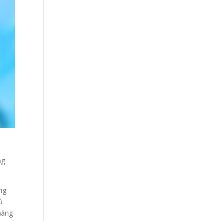
ng
ng
ủ
năng