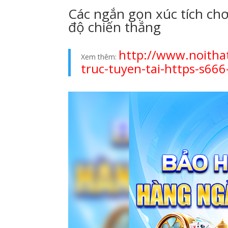
Các ngắn gọn xúc tích chơi
độ chiến thắng
http://www.noitha
Xem thêm:
truc-tuyen-tai-https-s66