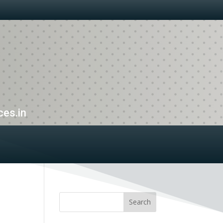
es.in
Search