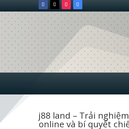
j88 land – Trải nghiệm
online và bí quyết ch