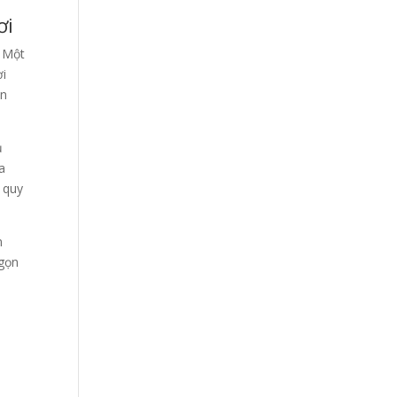
ơi
g Một
ơi
ần
ủ
a
 quy
n
 gọn