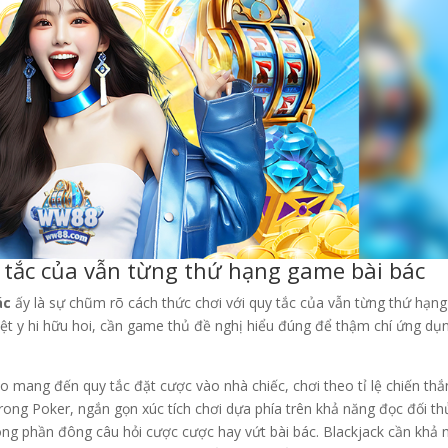
y tắc của vẫn từng thứ hạng game bài bác
ác
ấy là sự chũm rõ cách thức chơi với quy tắc của vẫn từng thứ hạng
 y hi hữu hoi, cần game thủ đề nghị hiểu đúng để thậm chí ứng dụ
 mang đến quy tắc đặt cược vào nhà chiếc, chơi theo tỉ lệ chiến thắ
ong Poker, ngắn gọn xúc tích chơi dựa phía trên khả năng đọc đối th
rong phần đông câu hỏi cược cược hay vứt bài bác. Blackjack cần khả 