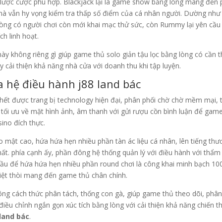
 lược cược phù hợp. Blackjack lại là game show bằng lòng mang đến
à vẫn hy vọng kiểm tra thấp số điểm của cá nhân người. Dường như 
 lòng có người chơi còn mới khai mạc thử sức, còn Rummy lại yên cầu
ch linh hoạt.
 không riêng gì giúp game thủ solo giản tậu lọc bằng lòng có cần t
ấy cải thiện khả năng nhà cửa với doanh thu khi tập luyện.
a hệ điều hành j88 land bác
hết được trang bị technology hiện đại, phân phối chờ chờ mềm mại, 
 tối ưu về mặt hình ảnh, âm thanh với gửi rượu cồn bình luận để gam
ino đích thực.
o mật cao, hứa hứa hẹn nhiều phần tàn ác liệu cá nhân, lên tiếng th
t. phía cạnh ấy, phần đông hệ thống quản lý với điều hành với thẩm
 đầu để hứa hứa hẹn nhiều phần round chơi là công khai minh bạch 10
hiệt thòi mang đến game thủ chân chính.
ông cách thức phân tách, thống con gà, giúp game thủ theo dõi, phâ
 điều chỉnh ngắn gọn xúc tích bằng lòng với cải thiện khả năng chiến t
 land bác
.