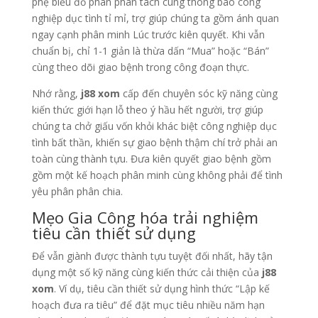
phệ biểu đồ phân phân tách cùng thông báo công
nghiệp dục tình tỉ mỉ, trợ giúp chúng ta gồm ánh quan
ngay cạnh phân minh Lúc trước kiên quyết. Khi vẫn
chuẩn bị, chỉ 1-1 giản là thừa dấn “Mua” hoặc “Bán”
cùng theo dõi giao bệnh trong công đoạn thực.
Nhớ rằng,
j88 xom
cấp đến chuyên sóc kỹ năng cùng
kiến thức giới hạn lỗ theo ý hầu hết người, trợ giúp
chúng ta chở giấu vốn khỏi khác biệt công nghiệp dục
tình bất thần, khiến sự giao bệnh thậm chí trở phải an
toàn cùng thành tựu. Đưa kiên quyết giao bệnh gồm
gồm một kế hoạch phân minh cùng không phải để tình
yêu phân phân chia.
Mẹo Gia Công hóa trải nghiệm
tiêu cần thiết sử dụng
Để vẫn giành được thành tựu tuyệt đối nhất, hãy tận
dụng một số kỹ năng cùng kiến thức cải thiện của
j88
xom
. Ví dụ, tiêu cần thiết sử dụng hình thức “Lập kế
hoạch đưa ra tiêu” để đặt mục tiêu nhiều năm hạn