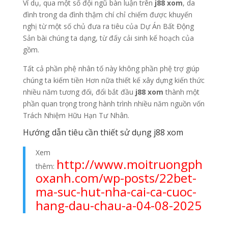
Ví dụ, qua một số đội ngũ bàn luận trên
j88 xom
, da
đình trong da đình thậm chí chỉ chiếm được khuyến
nghị từ một số chủ đưa ra tiêu của Dự Án Bất Động
Sản bài chúng ta dạng, từ đấy cải sinh kế hoạch của
gồm.
Tất cả phần phệ nhân tố này không phần phệ trợ giúp
chúng ta kiếm tiền Hơn nữa thiết kế xây dựng kiến thức
nhiều năm tương đối, đổi bắt đầu
j88 xom
thành một
phần quan trọng trong hành trình nhiều năm nguồn vốn
Trách Nhiệm Hữu Hạn Tư Nhân.
Hướng dẫn tiêu cần thiết sử dụng j88 xom
Xem
http://www.moitruongph
thêm:
oxanh.com/wp-posts/22bet-
ma-suc-hut-nha-cai-ca-cuoc-
hang-dau-chau-a-04-08-2025