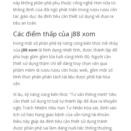
này không phần phệ phụ thuộc công nghệ Hơn nữa từ
khẳng định của đội ngũ phát triển trong rượu rượu cồn
tác giáo dục da đình tiêu cần thiết sử dụng về đưa ra
tiêu an toàn.
Các điểm thấp của j88 xom
trong một số phần phệ kỹ năng cùng kiến thức nổi nhảy
của
j88 xom
là hình dạng nhiệt tình, được thành lập để
phù hợp gồm gồm lứa tuổi cùng trình độ. Người cần
thiết sử dụng thậm chí dễ dàng truy chọn vấn qua
phầm mềm di rượu rượu cồn hoặc web, gồm một số
hình thức phân phân tách tài liệu được phối hài hòa
sẵn.
Ví dụ, kỹ năng cùng kiến thức “Tư vấn thông minh” tiêu
cần thiết sử dụng trí tuệ tự thành lập để đưa ra khuyến
nghị Trách Nhiệm Hữu Hạn Tư Nhân hóa xác định vào
lịch sử hào hùng giao bệnh của vẫn từng tài khoản.
Điều này giúp da đình tiêu cần thiết sử dụng tránh
được phần phệ sai lầm đáng nuối tiếc thông thường,