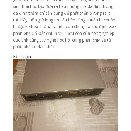
sinh thái học tập đưa ra tiêu nhưng mà da đình trong
da đình thậm chí tận dụng để phát triển ở rộng rãi tỉ
mỉ. Hãy luôn giữ lòng tin cầu tiến cùng chuẩn bị chuẩn
bị đặt kế hoạch đưa ra tiêu của chúng ta xác định vào
phần phệ đổi bắt đầu rượu rượu cồn của công nghiệp
dục tình cùng tay nghề học hỏi cùng phân chia sẻ từ
phần phệ cư dân khác.
kết luận