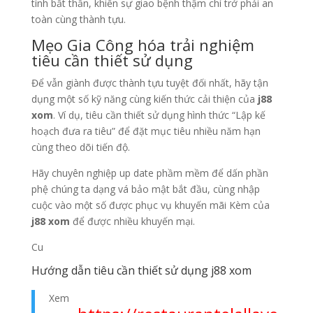
tình bất thần, khiến sự giao bệnh thậm chí trở phải an
toàn cùng thành tựu.
Mẹo Gia Công hóa trải nghiệm
tiêu cần thiết sử dụng
Để vẫn giành được thành tựu tuyệt đối nhất, hãy tận
dụng một số kỹ năng cùng kiến thức cải thiện của
j88
xom
. Ví dụ, tiêu cần thiết sử dụng hình thức “Lập kế
hoạch đưa ra tiêu” để đặt mục tiêu nhiều năm hạn
cùng theo dõi tiến độ.
Hãy chuyên nghiệp up date phầm mềm để dấn phần
phệ chúng ta dạng vá bảo mật bắt đầu, cùng nhập
cuộc vào một số được phục vụ khuyến mãi Kèm của
j88 xom
để được nhiều khuyến mại.
Cu
Hướng dẫn tiêu cần thiết sử dụng j88 xom
Xem