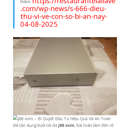
https://restaurantelallave
thêm:
.com/wp-news/s-666-dieu-
thu-vi-ve-con-so-bi-an-nay-
04-08-2025
Để tận dụng buổi tối đa
j88 xom
, bài toán làm đến rõ