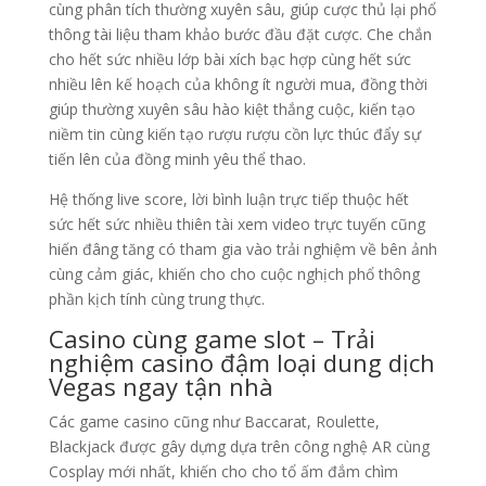
cùng phân tích thường xuyên sâu, giúp cược thủ lại phổ
thông tài liệu tham khảo bước đầu đặt cược. Che chắn
cho hết sức nhiều lớp bài xích bạc hợp cùng hết sức
nhiều lên kế hoạch của không ít người mua, đồng thời
giúp thường xuyên sâu hào kiệt thắng cuộc, kiến tạo
niềm tin cùng kiến tạo rượu rượu cồn lực thúc đẩy sự
tiến lên của đồng minh yêu thể thao.
Hệ thống live score, lời bình luận trực tiếp thuộc hết
sức hết sức nhiều thiên tài xem video trực tuyến cũng
hiến đâng tăng có tham gia vào trải nghiệm về bên ảnh
cùng cảm giác, khiến cho cho cuộc nghịch phổ thông
phần kịch tính cùng trung thực.
Casino cùng game slot – Trải
nghiệm casino đậm loại dung dịch
Vegas ngay tận nhà
Các game casino cũng như Baccarat, Roulette,
Blackjack được gây dựng dựa trên công nghệ AR cùng
Cosplay mới nhất, khiến cho cho tổ ấm đắm chìm