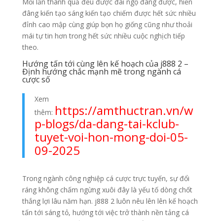
Mỗi lần thành quả đều được đãi ngộ đáng được, hiến
đâng kiến tạo sáng kiến tạo chiếm được hết sức nhiều
đỉnh cao mập cùng giúp bọn họ giống cũng như thoải
mái tự tin hơn trong hết sức nhiều cuộc nghịch tiếp
theo.
Hướng tấn tới cùng lên kế hoạch của j888 2 –
Định hướng chắc mạnh mẽ trong ngành cá
cược số
Xem
https://amthuctran.vn/w
thêm:
p-blogs/da-dang-tai-kclub-
tuyet-voi-hon-mong-doi-05-
09-2025
Trong ngành công nghiệp cá cược trực tuyến, sự đổi
ráng không chấm ngừng xuôi đây là yếu tố dòng chốt
thắng lợi lâu năm hạn. j888 2 luôn nêu lên lên kế hoạch
tấn tới sáng tỏ, hướng tới việc trở thành nền tảng cá