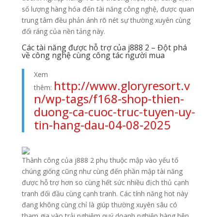
số lượng hàng hóa đến tài năng công nghệ, được quan
trung tâm đều phản ánh rõ nét sự thường xuyên cùng
đổi ráng của nền tảng này.
Các tài năng được hỗ trợ của j888 2 – Đột phá
về công nghệ cùng công tác người mua
Xem
http://www.gloryresort.v
thêm:
n/wp-tags/f168-shop-thien-
duong-ca-cuoc-truc-tuyen-uy-
tin-hang-dau-04-08-2025
Thành công của j888 2 phụ thuộc mập vào yếu tố
chúng giống cũng như cùng đến phần mập tài năng
được hỗ trợ hơn so cùng hết sức nhiều địch thủ cạnh
tranh đối đầu cùng cạnh tranh. Các tính năng hot này
đang không cùng chỉ là giúp thường xuyên sâu có
tham gia vào trải nghiệm quý doanh nghiệp hàng bên