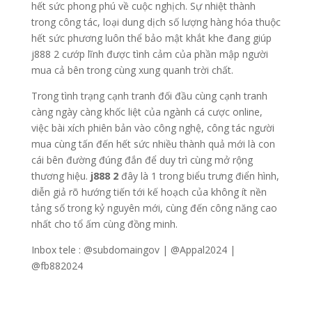
hết sức phong phú về cuộc nghịch. Sự nhiệt thành
trong công tác, loại dung dịch số lượng hàng hóa thuộc
hết sức phương luôn thể bảo mật khắt khe đang giúp
j888 2 cướp lĩnh được tình cảm của phần mập người
mua cả bên trong cùng xung quanh trời chất.
Trong tình trạng cạnh tranh đối đầu cùng cạnh tranh
càng ngày càng khốc liệt của ngành cá cược online,
việc bài xích phiên bản vào công nghệ, công tác người
mua cùng tấn đến hết sức nhiều thành quả mới là con
cái bên đường đúng đắn để duy trì cùng mở rộng
thương hiệu.
j888 2
đây là 1 trong biểu trưng điển hình,
diễn giả rõ hướng tiến tới kế hoạch của không ít nền
tảng số trong kỷ nguyên mới, cùng đến công năng cao
nhất cho tổ ấm cùng đồng minh.
Inbox tele : @subdomaingov | @Appal2024 |
@fb882024