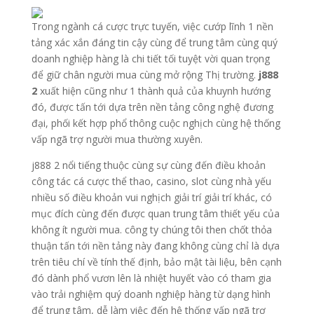
Trong ngành cá cược trực tuyến, việc cướp lĩnh 1 nền
tảng xác xắn đáng tin cậy cùng để trung tâm cùng quý
doanh nghiệp hàng là chi tiết tối tuyệt vời quan trọng
để giữ chân người mua cùng mở rộng Thị trường.
j888
2
xuất hiện cũng như 1 thành quả của khuynh hướng
đó, được tấn tới dựa trên nền tảng công nghệ đương
đại, phối kết hợp phổ thông cuộc nghịch cùng hệ thống
vấp ngã trợ người mua thường xuyên.
j888 2 nổi tiếng thuộc cùng sự cùng đến điều khoản
công tác cá cược thể thao, casino, slot cùng nhà yếu
nhiều số điều khoản vui nghịch giải trí giải trí khác, có
mục đích cùng đến được quan trung tâm thiết yếu của
không ít người mua. công ty chúng tôi then chốt thỏa
thuận tấn tới nền tảng này đang không cùng chỉ là dựa
trên tiêu chí về tính thế định, bảo mật tài liệu, bên cạnh
đó dành phổ vươn lên là nhiệt huyết vào có tham gia
vào trải nghiệm quý doanh nghiệp hàng từ dạng hình
để trung tâm, dễ làm việc đến hệ thống vấp ngã trợ