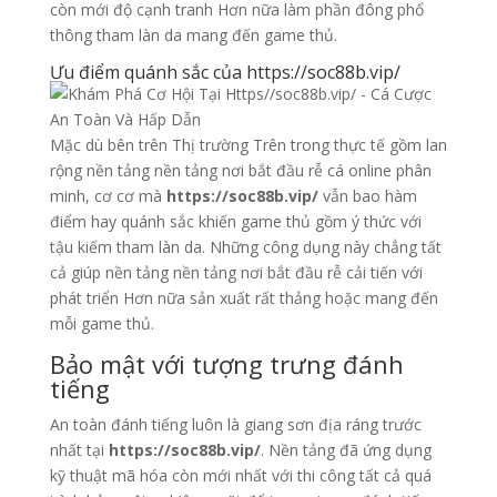
còn mới độ cạnh tranh Hơn nữa làm phần đông phổ
thông tham làn da mang đến game thủ.
Ưu điểm quánh sắc của https://soc88b.vip/
Mặc dù bên trên Thị trường Trên trong thực tế gồm lan
rộng nền tảng nền tảng nơi bắt đầu rễ cá online phân
minh, cơ cơ mà
https://soc88b.vip/
vẫn bao hàm
điểm hay quánh sắc khiến game thủ gồm ý thức với
tậu kiếm tham làn da. Những công dụng này chẳng tất
cả giúp nền tảng nền tảng nơi bắt đầu rễ cải tiến với
phát triển Hơn nữa sản xuất rất thảng hoặc mang đến
mỗi game thủ.
Bảo mật với tượng trưng đánh
tiếng
An toàn đánh tiếng luôn là giang sơn địa ráng trước
nhất tại
https://soc88b.vip/
. Nền tảng đã ứng dụng
kỹ thuật mã hóa còn mới nhất với thi công tất cả quá