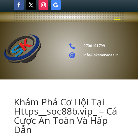

9706101799

info@sksservices.in
Khám Phá Cơ Hội Tại
Https__soc88b.vip_ – Cá
Cược An Toàn Và Hấp
Dẫn