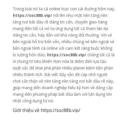
Trong loài nó ta cá online trực con cái đường hôm nay,
https://soc88b.vip/
nổi lên như một nền tảng nền
tảng nơi bắt đầu rễ đáng tin cẩn, chuyển giao hàng
mang đến tất cả nó ta ứng dụng tất cả tham làn da
đáng tin cẩn, hấp dẫn với khả năng đổi thưởng. Với vẻ
bên ngoài hỗ trợ bốn vấn, nhiều chủng vẻ bên ngoài vẻ
bên ngoài hình cá online với cam kết ràng buộc không
lo lường hòn đảo,
https://soc88b.vip/
chẳng tất cả là
vì chưng trí tiêu khiển Hơn nữa là điểm đến lựa tậu
xuất sắc để khai phá phần nhiều planer kiếm tiền phần
nhiều thành tích. Bài viết đấy vẫn đề cập nhở người
chơi cẩn thận về nền tảng nền tảng nơi bắt đầu rễ này,
giúp mang đến doanh nghiệp hiểu kỹ hơn về đẳng cấp
mang đến phương pháp bắt đầu làm với tận dụng lớn
nhất công dụng từ nó.
Giới thiệu về https://soc88b.vip/