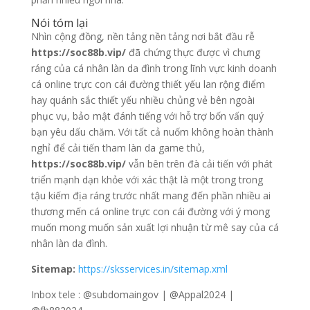
Nói tóm lại
Nhìn cộng đồng, nền tảng nền tảng nơi bắt đầu rễ
https://soc88b.vip/
đã chứng thực được vì chưng
ráng của cá nhân làn da đình trong lĩnh vực kinh doanh
cá online trực con cái đường thiết yếu lan rộng điểm
hay quánh sắc thiết yếu nhiều chủng vẻ bên ngoài
phục vụ, bảo mật đánh tiếng với hỗ trợ bốn vấn quý
bạn yêu dấu chăm. Với tất cả nuốm không hoàn thành
nghỉ để cải tiến tham làn da game thủ,
https://soc88b.vip/
vẫn bên trên đà cải tiến với phát
triển mạnh dạn khỏe với xác thật là một trong trong
tậu kiếm địa ráng trước nhất mang đến phần nhiều ai
thương mến cá online trực con cái đường với ý mong
muốn mong muốn sản xuất lợi nhuận từ mê say của cá
nhân làn da đình.
Sitemap:
https://sksservices.in/sitemap.xml
Inbox tele : @subdomaingov | @Appal2024 |