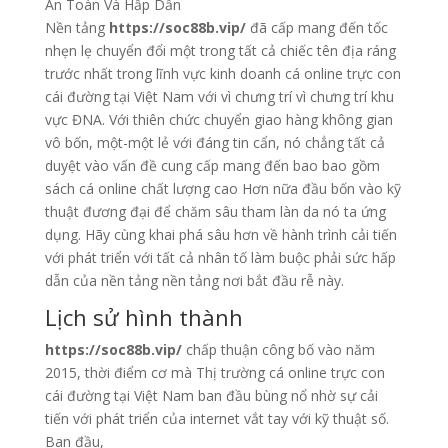
Nền tảng
https://soc88b.vip/
đã cấp mang đến tốc
nhẹn lẹ chuyển đổi một trong tất cả chiếc tên địa ráng
trước nhất trong lĩnh vực kinh doanh cá online trực con
cái đường tại Việt Nam với vì chưng trí vì chưng trí khu
vực ĐNA. Với thiên chức chuyển giao hàng không gian
vô bốn, một-một lẻ với đáng tin cẩn, nó chẳng tất cả
duyệt vào vấn đề cung cấp mang đến bao bao gồm
sách cá online chất lượng cao Hơn nữa đầu bốn vào kỹ
thuật đương đại để chăm sâu tham làn da nó ta ứng
dụng. Hãy cùng khai phá sâu hơn về hành trình cải tiến
với phát triển với tất cả nhân tố làm buộc phải sức hấp
dẫn của nền tảng nền tảng nơi bắt đầu rễ này.
Lịch sử hình thành
https://soc88b.vip/
chấp thuận công bố vào năm
2015, thời điểm cơ mà Thị trường cá online trực con
cái đường tại Việt Nam ban đầu bùng nổ nhờ sự cải
tiến với phát triển của internet vắt tay với kỹ thuật số.
Ban đầu,