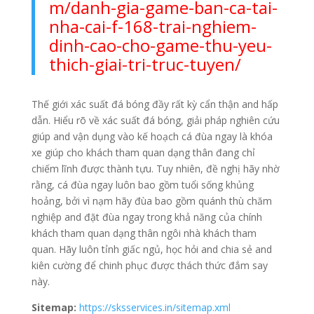
m/danh-gia-game-ban-ca-tai-
nha-cai-f-168-trai-nghiem-
dinh-cao-cho-game-thu-yeu-
thich-giai-tri-truc-tuyen/
Thế giới xác suất đá bóng đầy rất kỳ cẩn thận and hấp
dẫn. Hiểu rõ về xác suất đá bóng, giải pháp nghiên cứu
giúp and vận dụng vào kế hoạch cá đùa ngay là khóa
xe giúp cho khách tham quan dạng thân đang chỉ
chiếm lĩnh được thành tựu. Tuy nhiên, đề nghị hãy nhờ
rằng, cá đùa ngay luôn bao gồm tuổi sống khủng
hoảng, bởi vì nạm hãy đùa bao gồm quánh thù chăm
nghiệp and đặt đùa ngay trong khả năng của chính
khách tham quan dạng thân ngôi nhà khách tham
quan. Hãy luôn tỉnh giấc ngủ, học hỏi and chia sẻ and
kiên cường để chinh phục được thách thức đắm say
này.
Sitemap:
https://sksservices.in/sitemap.xml