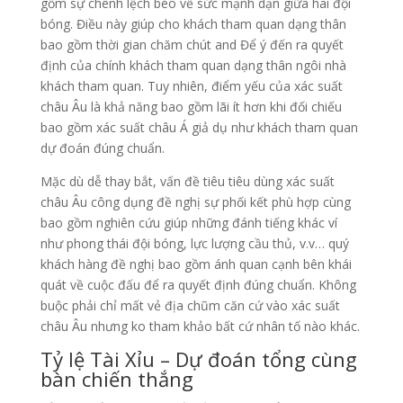
gồm sự chênh lệch béo về sức mạnh dạn giữa hai đội
bóng. Điều này giúp cho khách tham quan dạng thân
bao gồm thời gian chăm chút and Để ý đến ra quyết
định của chính khách tham quan dạng thân ngôi nhà
khách tham quan. Tuy nhiên, điểm yếu của xác suất
châu Âu là khả năng bao gồm lãi ít hơn khi đối chiếu
bao gồm xác suất châu Á giả dụ như khách tham quan
dự đoán đúng chuẩn.
Mặc dù dễ thay bắt, vấn đề tiêu tiêu dùng xác suất
châu Âu công dụng đề nghị sự phối kết phù hợp cùng
bao gồm nghiên cứu giúp những đánh tiếng khác ví
như phong thái đội bóng, lực lượng cầu thủ, v.v… quý
khách hàng đề nghị bao gồm ánh quan cạnh bên khái
quát về cuộc đấu để ra quyết định đúng chuẩn. Không
buộc phải chỉ mất vẻ địa chũm căn cứ vào xác suất
châu Âu nhưng ko tham khảo bất cứ nhân tố nào khác.
Tỷ lệ Tài Xỉu – Dự đoán tổng cùng
bàn chiến thắng