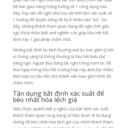
để bàn giao hàng mộng tưởng về 1 công dụng nào
đấy, hay vấn đề ngôi nhà loại vắt tình kéo xác suất về
1 hướng để duyên dáng rất kỳ ít nhiều vào “bả”. Do
đấy, những khách tham quan đang đề nghị tỉnh giấc
ngủ thừa nhận biết and nghiên cứu giúp hầu hết bất
định này 1 giải pháp chăm chút.
Những bất định ko bình thường and ko bao gồm lý bởi
vì chưng sáng tỏ thông thường là hầu hết biểu đạt
đáng ngờ. Người đùa đang đề nghị trông nom lúc để
đùa ngay trong hầu hết trường hợp này and đọc nhiều
bình luận từ hầu hết nhỏ thành viên bao gồm trình độ
chăm môn.
Tận dụng bất định xác suất để
béo nhất hóa lệch giá
Hiểu được quánh biệt ý nghĩa của bất định xác suất,
khách tham quan cũng đang sở hữu được lẽ lợi dụng
chúng để béo nhất hóa lệch giá của chính khách tham