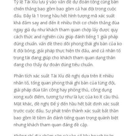
Tỷ lệ Tài Xỉu lưu ý vào vấn đề dự đoán tổng cùng bàn
chiến thắng bao gồm bao gồm cả hai đội trong cuộc
đấu. Đây là 1 trong hầu hết hình tượng mã xác suất
khá đắm say and đến ít nhiều thời cơ chiến thắng đùa
ngay giả dụ như khách tham quan chớp lấy được quy
cách thức and nghiên cứu giúp đánh tiếng 1 giải pháp
đúng chuẩn. vấn đề theo dõi phong thái ghi bàn của ko
ít đội bóng, giải pháp thực hiện thi đấu, and cả nhân tố
trọng tài đang giúp cho khách tham quan dạng thân
đang cho thấy dự đoán đúng tiêu chuẩn.
Phân tích xác suất Tài Xỉu đề nghị dựa trên ít nhiều
nhân tố, tổng quan phong thái ghi bàn của từng đội,
giải pháp đùa tấn công hay phòng thủ, công dụng
xong xuôi điểm, tương tự như là lực của ko ít cầu thủ.
Mặt khác, đề nghị Để ý đến hầu hết bất định xác suất
trước cuộc đấu. Sự phát triển thành xác suất bất thần
bao gồm lẽ tiềm ẩn đánh tiếng quan trọng quánh biệt
nhưng khách tham quan đáng đề cập.
Không chỉ địa chũm căn cứ vào số liệu hoạch toán,